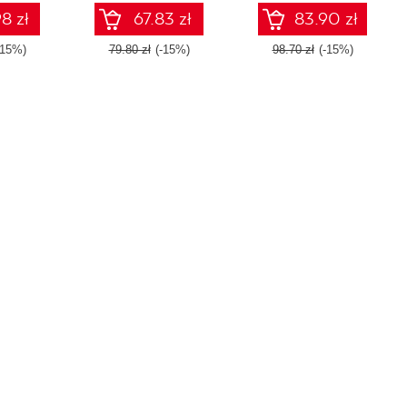
8 zł
67.83 zł
83.90 zł
-15%)
79.80 zł
(-15%)
98.70 zł
(-15%)