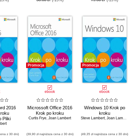
Promocja
Promocja
k
ebook
ebook
ord 2016
Microssoft Office 2016
Windows 10 Krok po
kroku
Krok po kroku
kroku
 Pliki
Curtis Frye
,
Joan Lambert
Steve Lambert
,
Joan Lambert
pobrania
bert
cena z 30 dni)
(39,90 zł najniższa cena z 30 dni)
(49,35 zł najniższa cena z 30 dni)