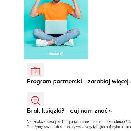
Program partnerski - zarabiaj więcej 
Brak książki? - daj nam znać »
Nie znalazłeś książki, którą powinniśmy mieć w naszej ofercie? 
Dołożymy wszelkich starań, by wskazany tytuł jak najszybciej się 