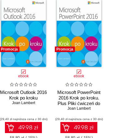
Promocja
Promocja
ebook
ebook
Microsoft Outlook 2016
Microsoft PowerPoint
Krok po kroku
2016 Krok po kroku.
Joan Lambert
Plus Pliki ćwiczeń do
Joan Lambert
pobrania
(29,40 zł najniższa cena z 30 dni)
(29,40 zł najniższa cena z 30 dni)
49.98 zł
49.98 zł
58.80 zł
(-15%)
58.80 zł
(-15%)