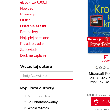
eBooki za 0,00zł
Nowości
Promocje
Outlet
Ostatnie sztuki
Bestsellery
Najlepiej oceniane
Promocja
Przedsprzedaż
Zapowiedzi
Druk na żądanie
eboo
Wyszukaj autora
Microsoft Po
2013. Krok 
Joyce Cox
,
Joa
Popularni autorzy
(29,40 zł najniższa 
Adam Józefiok
49.9
Anil Ananthaswamy
Witold Wrotek
58.80 zł
(