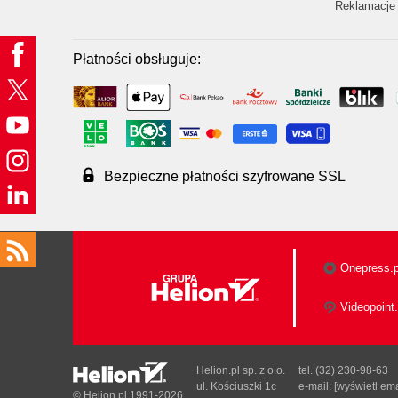
Reklamacje 
Płatności obsługuje:
Bezpieczne płatności szyfrowane SSL
Onepress.p
Videopoint.
Helion.pl sp. z o.o.
tel. (32) 230-98-63
ul. Kościuszki 1c
e-mail:
[wyświetl ema
© Helion.pl 1991-2026