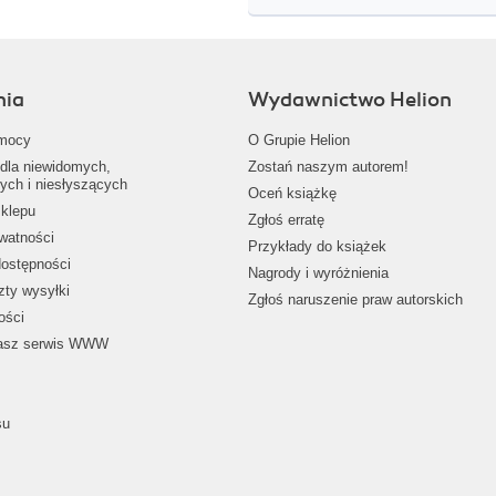
nia
Wydawnictwo Helion
mocy
O Grupie Helion
dla niewidomych,
Zostań naszym autorem!
ych i niesłyszących
Oceń książkę
klepu
Zgłoś erratę
ywatności
Przykłady do książek
dostępności
Nagrody i wyróżnienia
zty wysyłki
Zgłoś naruszenie praw autorskich
ości
nasz serwis WWW
su