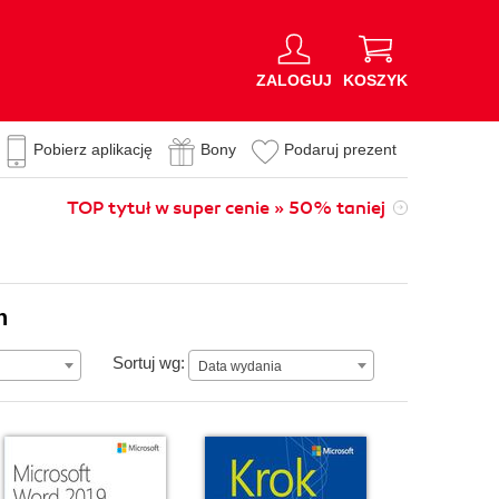
ZALOGUJ
KOSZYK
Pobierz aplikację
Bony
Podaruj prezent
TOP tytuł w super cenie » 50% taniej
n
Data wydania
Sortuj wg:
Data wydania