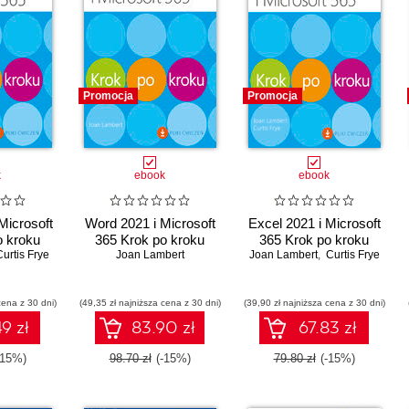
Promocja
Promocja
k
ebook
ebook
Microsoft
Word 2021 i Microsoft
Excel 2021 i Microsoft
o kroku
365 Krok po kroku
365 Krok po kroku
Curtis Frye
Joan Lambert
Joan Lambert
,
Curtis Frye
cena z 30 dni)
(49,35 zł najniższa cena z 30 dni)
(39,90 zł najniższa cena z 30 dni)
9 zł
83.90 zł
67.83 zł
-15%)
98.70 zł
(-15%)
79.80 zł
(-15%)