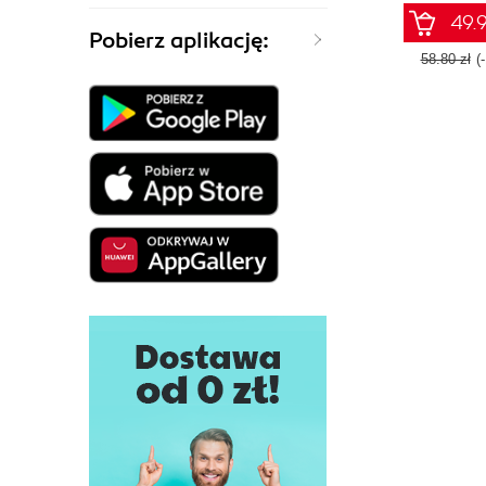
49.9
Pobierz aplikację:
58.80 zł
(