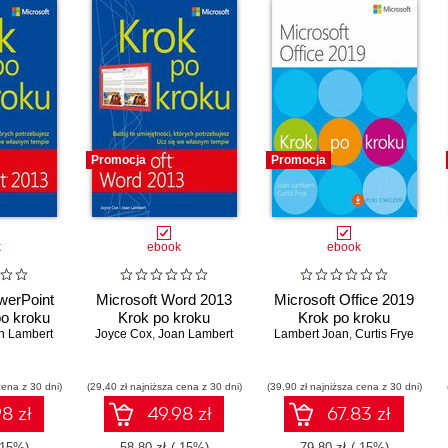
Promocja
Promocja
k
ebook
ebook
werPoint
Microsoft Word 2013
Microsoft Office 2019
po kroku
Krok po kroku
Krok po kroku
n Lambert
Joyce Cox
,
Joan Lambert
Lambert Joan
,
Curtis Frye
cena z 30 dni)
(29,40 zł najniższa cena z 30 dni)
(39,90 zł najniższa cena z 30 dni)
8 zł
49.98 zł
67.83 zł
-15%)
58.80 zł
(-15%)
79.80 zł
(-15%)