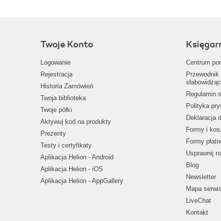
Twoje Konto
Księgar
Logowanie
Centrum po
Rejestracja
Przewodnik 
słabowidząc
Historia Zamówień
Regulamin s
Twoja biblioteka
Polityka pr
Twoje półki
Deklaracja 
Aktywuj kod na produkty
Formy i kos
Prezenty
Formy płatn
Testy i certyfikaty
Usprawnij 
Aplikacja Helion - Android
Blog
Aplikacja Helion - iOS
Newsletter
Aplikacja Helion - AppGallery
Mapa serwi
LiveChat
Kontakt