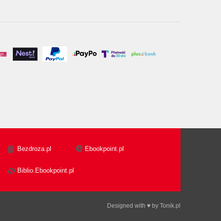
Bezdroza.pl
Ebookpoint.pl
Biblio.Ebookpoint.pl
Designed with ♥ by
Tonik.pl