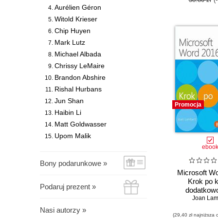
Aurélien Géron
Witold Krieser
Chip Huyen
Mark Lutz
Michael Albada
Chrissy LeMaire
Brandon Abshire
Rishal Hurbans
Jun Shan
Promocja
Haibin Li
Matt Goldwasser
Upom Malik
eboo
Bony podarunkowe »
Microsoft W
Krok po 
Podaruj prezent »
dodatkowo
ćwiczeń do 
Joan Lam
Nasi autorzy »
(29,40 zł najniższa 