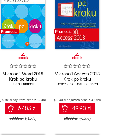
Promocja
Promocja
ebook
ebook
Microsoft Word 2019
Microsoft Access 2013
Krok po kroku
Krok po kroku
Joan Lambert
Joyce Cox
,
Joan Lambert
(39,90 zł najniższa cena z 30 dni)
(29,40 zł najniższa cena z 30 dni)
67.83 zł
49.98 zł
79.80 zł
(-15%)
58.80 zł
(-15%)