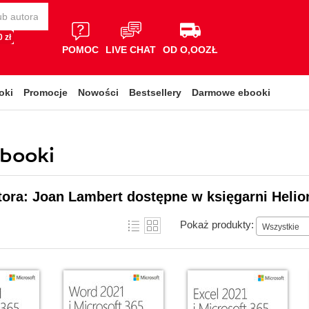
 zł
POMOC
LIVE CHAT
OD O,OOZŁ
oki
Promocje
Nowości
Bestsellery
Darmowe ebooki
ebooki
tora: Joan Lambert dostępne w księgarni Helio
Pokaż produkty:
Wszystkie