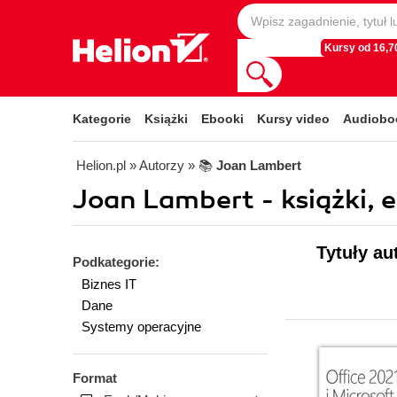
Kursy od 16,70
Kategorie
Książki
Ebooki
Kursy video
Audiobo
Helion.pl
» Autorzy
» 📚
Joan Lambert
Joan Lambert - książki, 
Tytuły au
Podkategorie:
Biznes IT
Dane
Systemy operacyjne
Format