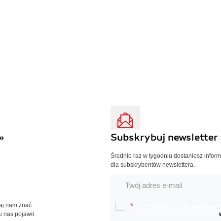
»
Subskrybuj newsletter 
Średnio raz w tygodniu dostaniesz infor
dla subskrybentów newslettera.
Daj nam znać.
*
Chcę otrzymywać na podany e-ma
u nas pojawił.
oraz nowościach wydawniczych.