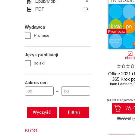
Epub/Mobi
4
PDF
13
Wydawca
Promocja
Promise
Język publikacji
eboo
polski
Office 2021 i 
365 Krok p
Zakres cen
Joan Lambert
,
–
(44,99 zł najniższa 
76.4
Wyczyść
89.99 zł
(
BLOG