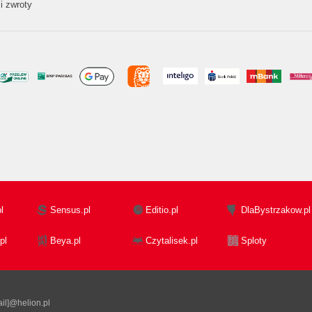
i zwroty
l
Sensus.pl
Editio.pl
DlaBystrzakow.pl
pl
Beya.pl
Czytalisek.pl
Sploty
il]@helion.pl