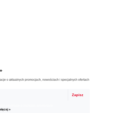
»
macje o aktualnych promocjach, nowościach i specjalnych ofertach
Zapisz
il informacje o zniżkach, promocjach
więcej »