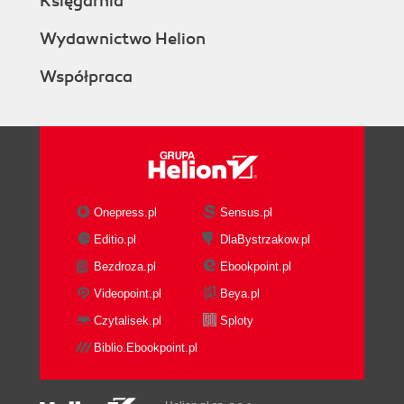
Księgarnia
Wydawnictwo Helion
Współpraca
Onepress.pl
Sensus.pl
Editio.pl
DlaBystrzakow.pl
Bezdroza.pl
Ebookpoint.pl
Videopoint.pl
Beya.pl
Czytalisek.pl
Sploty
Biblio.Ebookpoint.pl