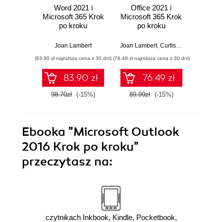
Word 2021 i
Office 2021 i
Exc
Microsoft 365 Krok
Microsoft 365 Krok
Micros
po kroku
po kroku
p
Joan Lambert
Joan Lambert
,
Curtis Frye
Joan La
(83,90 zł najniższa cena z 30 dni)
(76,49 zł najniższa cena z 30 dni)
(67,83 zł naj
83.90 zł
76.49 zł
98.70zł
(-15%)
89.99zł
(-15%)
79.8
Ebooka
"Microsoft Outlook
2016 Krok po kroku"
przeczytasz na:
czytnikach Inkbook, Kindle, Pocketbook,