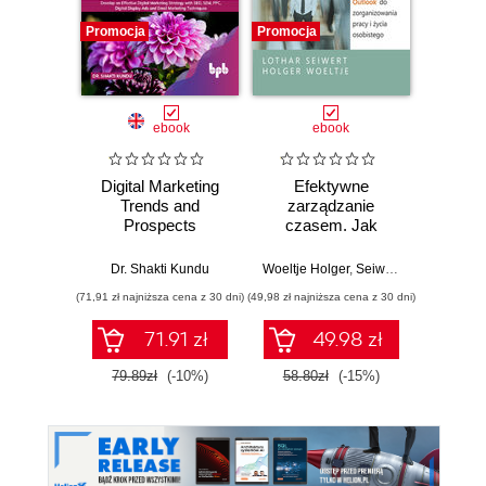
Promocja
Promocja
Promocj
ebook
ebook
Digital Marketing
Efektywne
Od
Trends and
zarządzanie
Eob
Prospects
czasem. Jak
wykorzystać
Rafał Bu
Microsoft Outlook
Dr. Shakti Kundu
Woeltje Holger
,
Seiwert Lothar
do zorganizowania
(71,91 zł najniższa cena z 30 dni)
(49,98 zł najniższa cena z 30 dni)
(21,75 zł naj
pracy i życia
osobistego
71.91 zł
49.98 zł
79.89zł
(-10%)
58.80zł
(-15%)
29.0