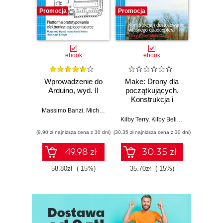
Promocja
Promocja
Promocj
ebook
ebook
Wprowadzenie do
Make: Drony dla
Ostra
Arduino, wyd. II
początkujących.
kuli
Konstrukcja i
Ubera 
dostosowanie
na
Massimo Banzi
,
Michael Shiloh
własnego
Kilby Terry
,
Kilby Belinda
Adam
quadcoptera
(9,90 zł najniższa cena z 30 dni)
(30,35 zł najniższa cena z 30 dni)
(9,90 zł najn
49.98 zł
30.35 zł
58.80zł
(-15%)
35.70zł
(-15%)
37.8