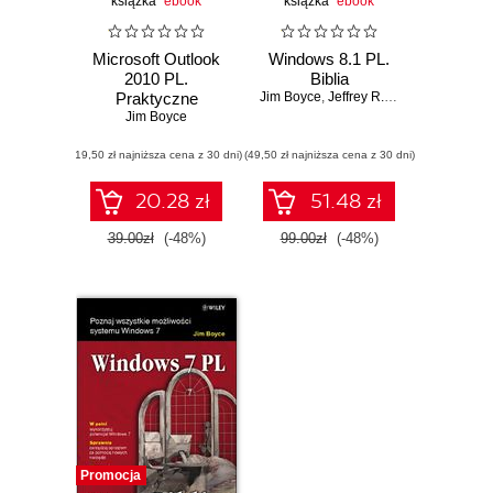
książka
ebook
książka
ebook
Microsoft Outlook
Windows 8.1 PL.
2010 PL.
Biblia
Praktyczne
Jim Boyce
,
Jeffrey R. Shapiro
,
Rob Tid
podejście
Jim Boyce
(19,50 zł najniższa cena z 30 dni)
(49,50 zł najniższa cena z 30 dni)
20.28 zł
51.48 zł
39.00zł
(-48%)
99.00zł
(-48%)
Promocja