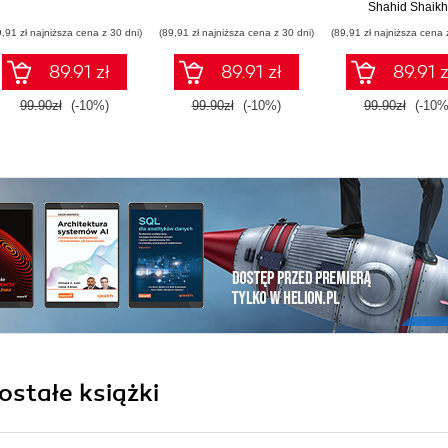
Edition
Shahid Shaikh
9,91 zł najniższa cena z 30 dni)
(89,91 zł najniższa cena z 30 dni)
(89,91 zł najniższa cena 
89.91 zł
89.91 zł
89.91 z
99.90zł
(-10%)
99.90zł
(-10%)
99.90zł
(-10%
ostałe książki