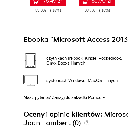
76.49 zł
83.90 zł
89.99zł
(-15%)
98.70zł
(-15%)
Ebooka
"Microsoft Access 2013
czytnikach Inkbook, Kindle, Pocketbook,
Onyx Booxs i innych
systemach Windows, MacOS i innych
Masz pytania? Zajrzyj do zakładki
Pomoc
»
Oceny i opinie klientów: Micro
Joan Lambert
(0)