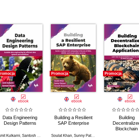
romocja
Promocja
Promocja
ebook
ebook
ebook
Data Engineering
Building a Resilient
Building
Design Patterns
SAP Enterprise
Decentralize
Blockchain
Applications - 
mit Kulkarni
,
Santosh Hegde
Soulat Khan
,
Sunny Patwari
,
Ganesh Suryanarayan