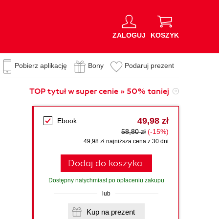
ZALOGUJ
KOSZYK
Pobierz aplikację
Bony
Podaruj prezent
TOP tytuł w super cenie » 50% taniej
49,98 zł
Ebook
58,80 zł
(-15%)
49,98 zł najniższa cena z 30 dni
Dodaj do koszyka
Dostępny natychmiast po opłaceniu zakupu
lub
Kup na prezent