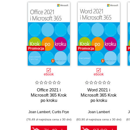
Promocja
Promocja
P
ebook
ebook
Office 2021 i
Word 2021 i
Microsoft 365 Krok
Microsoft 365 Krok
po kroku
po kroku
Joan Lambert
,
Curtis Frye
Joan Lambert
J
(76,49 zł najniższa cena z 30 dni)
(83,90 zł najniższa cena z 30 dni)
(6