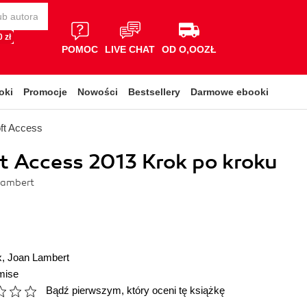
 zł
POMOC
LIVE CHAT
OD O,OOZŁ
oki
Promocje
Nowości
Bestsellery
Darmowe ebooki
ft Access
t Access 2013 Krok po kroku
Lambert
x
,
Joan Lambert
mise
Bądź pierwszym, który oceni tę książkę