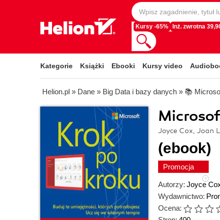
Kursy -65%
Inż. zwrotna 39,90
Kategorie
Książki
Ebooki
Kursy video
Audiobo
Helion.pl
»
Dane
»
Big Data i bazy danych
»
📚 Microso
Microsof
Joyce Cox, Joan 
(ebook)
Promocja
Autorzy:
Joyce Co
Wydawnictwo:
Pro
Ocena:
Stron:
400