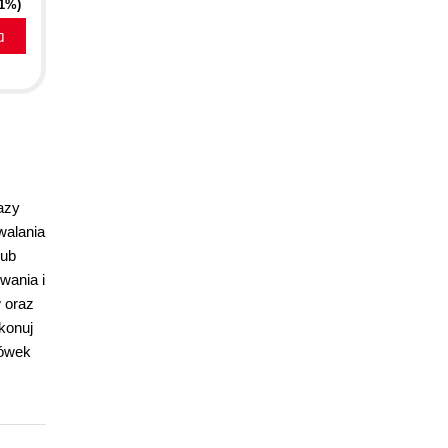
21%)
a
azy
walania
lub
wania i
 oraz
konuj
zówek