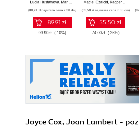
Lucia Hustatyova
,
Mariami Kupatadze
Maciej Czaicki
,
Kacper Łuczak
(89,91 zł najniższa cena z 30 dni)
(55,50 zł najniższa cena z 30 dni)
(8
89.91 zł
55.50 zł
99.90zł
(-10%)
74.00zł
(-25%)
Joyce Cox, Joan Lambert - poz