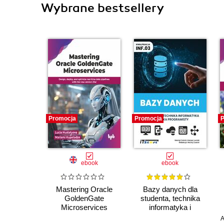
Wybrane bestsellery
Promocja
Promocja
P
ebook
ebook
Mastering Oracle
Bazy danych dla
GoldenGate
studenta, technika
Microservices
informatyka i
programisty
A