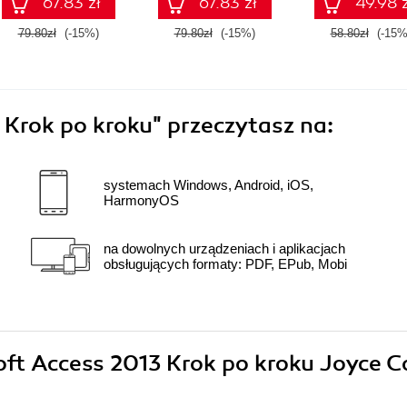
67.83 zł
67.83 zł
49.98 z
79.80zł
(-15%)
79.80zł
(-15%)
58.80zł
(-15%
 Krok po kroku"
przeczytasz na:
systemach Windows, Android, iOS,
HarmonyOS
na dowolnych urządzeniach i aplikacjach
obsługujących formaty: PDF, EPub, Mobi
soft Access 2013 Krok po kroku Joyce C