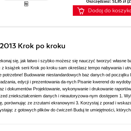
Oszczędzasz: 51,85 zł (
Dodaj do koszyk
 2013 Krok po kroku
onaj się, jak łatwo i szybko możesz się nauczyć tworzyć własne b
 z książek serii Krok po kroku sam określasz tempo nabywania i utr
one potrzebne! Budowanie niestandardowych baz danych od początku 
adzania, edycji i prezentowania da-nych Pisanie kwerend do wydoby
az i dokumentów Projektowanie, wykonywanie i drukowanie raportów
przed zniekształceniem danych i nieautoryzowa-nym dostępem 1. Wy
cę, porównując ze zrzutami ekranowymi 3. Korzystaj z porad i wska
ystając z gotowych plików do ćwiczeń Buduj te umiejętności, których