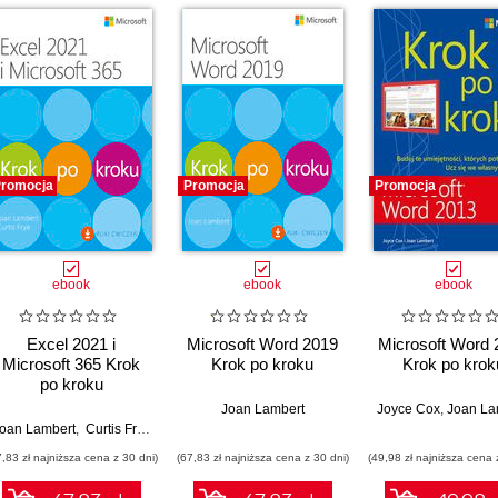
romocja
Promocja
Promocja
ebook
ebook
ebook
Excel 2021 i
Microsoft Word 2019
Microsoft Word 
Microsoft 365 Krok
Krok po kroku
Krok po krok
po kroku
Joan Lambert
Joyce Cox
,
Joan La
oan Lambert
,
Curtis Frye
7,83 zł najniższa cena z 30 dni)
(67,83 zł najniższa cena z 30 dni)
(49,98 zł najniższa cena 