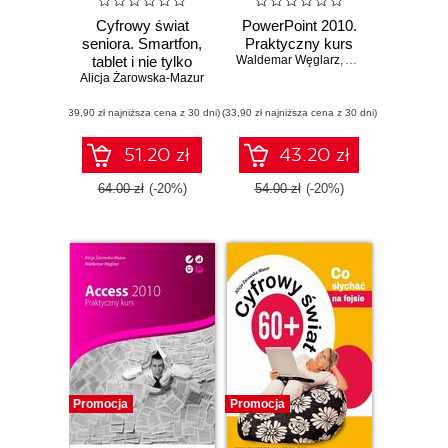
Cyfrowy świat
PowerPoint 2010.
seniora. Smartfon,
Praktyczny kurs
tablet i nie tylko
Waldemar Węglarz
,
Alicja Żarowska-M
Alicja Żarowska-Mazur
(39,90 zł najniższa cena z 30 dni)
(33,90 zł najniższa cena z 30 dni)
51.20 zł
43.20 zł
64.00 zł
(-20%)
54.00 zł
(-20%)
Promocja
Promocja