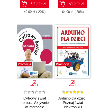
39.20 zł
51.20 zł
49.00 zł
(-20%)
64.00 zł
(-20%)
Promocja
Promocja
ebook
ebook
Cyfrowy świat
Arduino dla dzieci.
seniora. Aktywnie
Poznaj świat
w internecie
elektroniki i