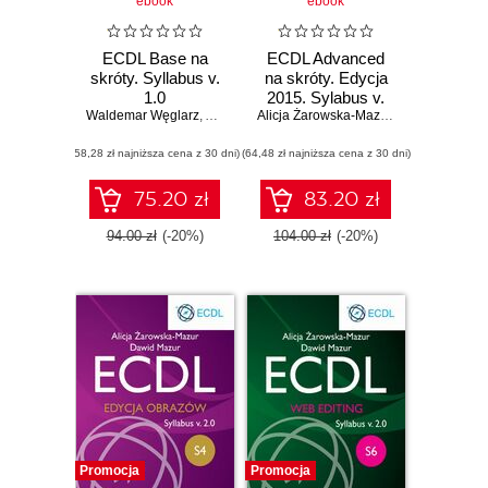
ebook
ebook
ECDL Base na
ECDL Advanced
skróty. Syllabus v.
na skróty. Edycja
1.0
2015. Sylabus v.
Waldemar Węglarz
,
Alicja Żarowska-Mazur
2.0
Alicja Żarowska-Mazur
,
Waldemar Węg
(58,28 zł najniższa cena z 30 dni)
(64,48 zł najniższa cena z 30 dni)
75.20 zł
83.20 zł
94.00 zł
(-20%)
104.00 zł
(-20%)
Promocja
Promocja