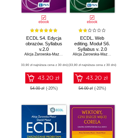
ebook
ebook
ECDL S4. Edycja
ECDL. Web
obrazów. Syllabus
editing. Moduł S6.
v.2.0
Syllabus v. 2.0
Alicja Żarowska-Mazur
,
Dawid Mazur
Alicja Żarowska-Mazur
,
Dawid Mazur
(33,90 zł najniższa cena z 30 dni)
(33,90 zł najniższa cena z 30 dni)
43.20 zł
43.20 zł
54.00 zł
(-20%)
54.00 zł
(-20%)