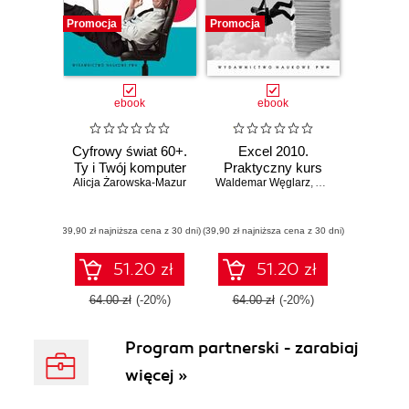
Promocja
Promocja
ebook
ebook
Cyfrowy świat 60+.
Excel 2010.
Ty i Twój komputer
Praktyczny kurs
Alicja Żarowska-Mazur
Waldemar Węglarz
,
Alicja Żarowska-M
(39,90 zł najniższa cena z 30 dni)
(39,90 zł najniższa cena z 30 dni)
51.20 zł
51.20 zł
64.00 zł
(-20%)
64.00 zł
(-20%)
Program partnerski - zarabiaj
więcej »