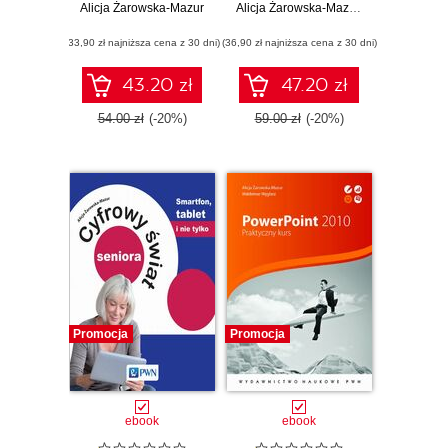
Alicja Żarowska-Mazur
programowania
Alicja Żarowska-Mazur
,
Dawid Mazur
(33,90 zł najniższa cena z 30 dni)
(36,90 zł najniższa cena z 30 dni)
43.20 zł
47.20 zł
54.00 zł
(-20%)
59.00 zł
(-20%)
Promocja
Promocja
ebook
ebook