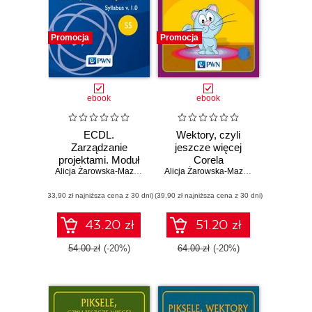
Promocja
Promocja
ebook
ebook
ECDL.
Wektory, czyli
Zarządzanie
jeszcze więcej
projektami. Moduł
Corela
S5. Syllabus v. 1.0
Alicja Żarowska-Mazur
,
Dawid Mazur
Alicja Żarowska-Mazur
,
Dawid Mazur
(33,90 zł najniższa cena z 30 dni)
(39,90 zł najniższa cena z 30 dni)
43.20 zł
51.20 zł
54.00 zł
(-20%)
64.00 zł
(-20%)