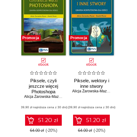
Promocja
Promocja
ebook
ebook
Piksele, czyli
Piksele, wektory i
jeszcze więcej
inne stwory
Photoshopa
Alicja Żarowska-Mazur
,
Dawid Mazur
Alicja Żarowska-Mazur
,
Dawid Mazur
(39,90 zł najniższa cena z 30 dni)
(39,90 zł najniższa cena z 30 dni)
51.20 zł
51.20 zł
64.00 zł
(-20%)
64.00 zł
(-20%)