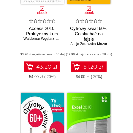
ebook
ebook
Access 2010.
Cyfrowy świat 60+.
Praktyczny kurs
Co słychać na
Waldemar Węglarz
,
Alicja Żarowska-Mazur
fejsie
Alicja Żarowska-Mazur
(33,90 zł najniższa cena z 30 dni)
(39,90 zł najniższa cena z 30 dni)
43.20 zł
51.20 zł
54.00 zł
(-20%)
64.00 zł
(-20%)