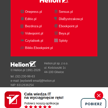
Onepress.pl
Sensus.pl
Editio.pl
DlaBystrzakow.pl
Bezdroza.pl
Ebookpoint.pl
Videopoint.pl
Beya.pl
Czytalisek.pl
Sploty
Biblio.Ebookpoint.pl
Helion.pl sp. z o.o.
ul. Kościuszki 1c
© Helion.pl 1991-2026
44-100 Gliwice
tel. (32) 230-98-63
e-mail:
[wyświetl email]@helion.pl
NIP: 6312636254
Regon: 241989027
Designed with ♥ by
Tonik.pl