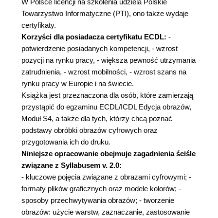
W Polsce licencji na szkolenia udziela Polskie
Towarzystwo Informatyczne (PTI), ono także wydaje
certyfikaty.
Korzyści dla posiadacza certyfikatu ECDL:
-
potwierdzenie posiadanych kompetencji, - wzrost
pozycji na rynku pracy, - większa pewność utrzymania
zatrudnienia, - wzrost mobilności, - wzrost szans na
rynku pracy w Europie i na świecie.
Książka jest przeznaczona dla osób, które zamierzają
przystąpić do egzaminu ECDL/ICDL Edycja obrazów,
Moduł S4, a także dla tych, którzy chcą poznać
podstawy obróbki obrazów cyfrowych oraz
przygotowania ich do druku.
Niniejsze opracowanie obejmuje zagadnienia ściśle
związane z Syllabusem v. 2.0:
- kluczowe pojęcia związane z obrazami cyfrowymi; -
formaty plików graficznych oraz modele kolorów; -
sposoby przechwytywania obrazów; - tworzenie
obrazów: użycie warstw, zaznaczanie, zastosowanie