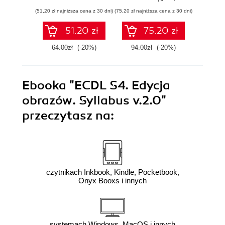
(51,20 zł najniższa cena z 30 dni)
(75,20 zł najniższa cena z 30 dni)
(83,20 zł naj
51.20 zł
75.20 zł
64.00zł
(-20%)
94.00zł
(-20%)
104.0
Ebooka
"ECDL S4. Edycja
obrazów. Syllabus v.2.0"
przeczytasz na:
czytnikach Inkbook, Kindle, Pocketbook,
Onyx Booxs i innych
systemach Windows, MacOS i innych