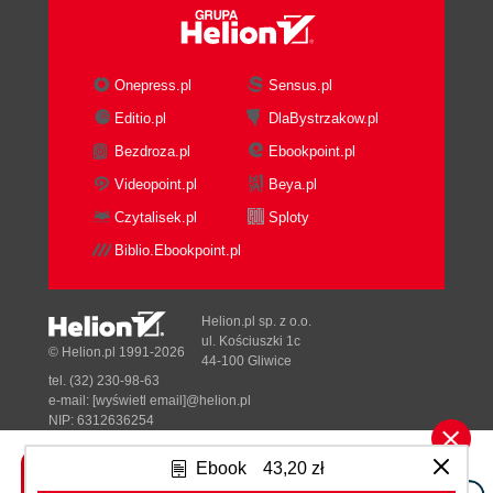
Onepress.pl
Sensus.pl
Editio.pl
DlaBystrzakow.pl
Bezdroza.pl
Ebookpoint.pl
Videopoint.pl
Beya.pl
Czytalisek.pl
Sploty
Biblio.Ebookpoint.pl
Helion.pl sp. z o.o.
ul. Kościuszki 1c
© Helion.pl 1991-2026
44-100 Gliwice
tel. (32) 230-98-63
e-mail:
[wyświetl email]@helion.pl
NIP: 6312636254
Regon: 241989027
Ebook
43,20 zł
Designed with ♥ by
Tonik.pl