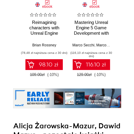
ebook
ebook
Reimagining
Mastering Unreal
God
characters with
Engine 5 Game
Practic
Unreal Engine
Development with
work
MetaHuman
C++ Scripting.
stra
Creator. A
Build efficient,
effici
Brian Rossney
Marco Secchi
,
Marcos Romero
Robe
complete workflow
scalable gameplay
game d
(78,48 zł najniższa cena z 30 dni)
(116,10 zł najniższa cena z 30
(116,10 zł 
guide for motion
systems using
dni)
capture and
advanced C++ in
98.10 zł
116.10 zł
animation in Unreal
UE5
Engine 5 - Second
109.00zł
(-10%)
129.00zł
(-10%)
129.0
Edition
Alicja Żarowska-Mazur, Dawid