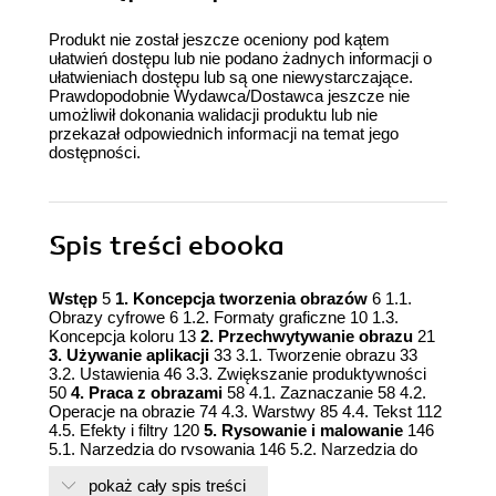
Produkt nie został jeszcze oceniony pod kątem
ułatwień dostępu lub nie podano żadnych informacji o
ułatwieniach dostępu lub są one niewystarczające.
Prawdopodobnie Wydawca/Dostawca jeszcze nie
umożliwił dokonania walidacji produktu lub nie
przekazał odpowiednich informacji na temat jego
dostępności.
Spis treści
ebooka
Wstęp
5
1. Koncepcja tworzenia obrazów
6 1.1.
Obrazy cyfrowe 6 1.2. Formaty graficzne 10 1.3.
Koncepcja koloru 13
2. Przechwytywanie obrazu
21
3. Używanie aplikacji
33 3.1. Tworzenie obrazu 33
3.2. Ustawienia 46 3.3. Zwiększanie produktywności
50
4. Praca z obrazami
58 4.1. Zaznaczanie 58 4.2.
Operacje na obrazie 74 4.3. Warstwy 85 4.4. Tekst 112
4.5. Efekty i filtry 120
5. Rysowanie i malowanie
146
5.1. Narzędzia do rysowania 146 5.2. Narzędzia do
malowania 156
6. Przykładowy projekt
171
7.
pokaż cały spis treści
Zapisywanie wyników pracy
193 7.1. Ustawienia 193