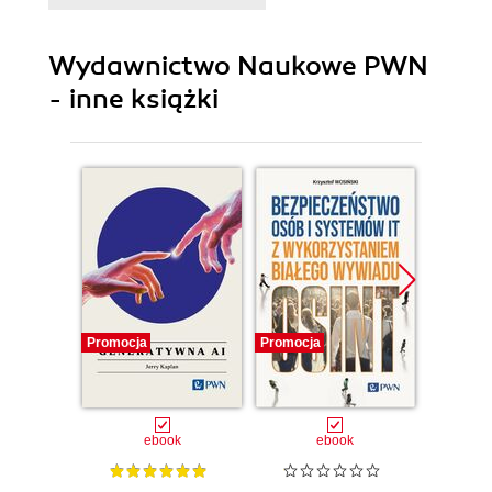
7.2. Drukowanie 194
Przykładowy test
egzaminacyjny
Wydawnictwo Naukowe PWN
- inne książki
Promocja
Promocja
Promocj
ebook
ebook