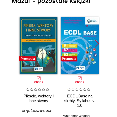
Mazur - pozostałe książki
Promocja
Promocja
Promocj
ebook
ebook
Piksele, wektory i
ECDL Base na
ECDL
inne stwory
skróty. Syllabus v.
na skr
1.0
2015.
Alicja Żarowska-Mazur
,
Dawid Mazur
Waldemar Węglarz
,
Alicja Żarowska-