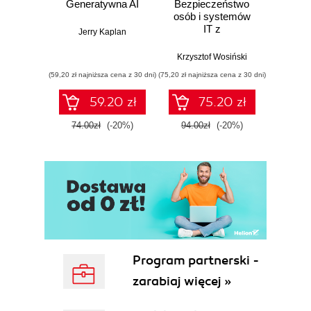
Generatywna AI
Bezpieczeństwo
In
osób i systemów
zabezp
IT z
Jerry Kaplan
wykorzystaniem
białego wywiadu
Krzysztof Wosiński
Ross
(59,20 zł najniższa cena z 30 dni)
(75,20 zł najniższa cena z 30 dni)
(115,20 zł 
59.20 zł
75.20 zł
74.00zł
(-20%)
94.00zł
(-20%)
144.0
Program partnerski -
zarabiaj więcej »