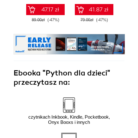
Wydanie III
47.17 zł
41.87 zł
89.00zł
(-47%)
79.00zł
(-47%)
129.0
Ebooka
"Python dla dzieci"
przeczytasz na:
czytnikach Inkbook, Kindle, Pocketbook,
Onyx Booxs i innych