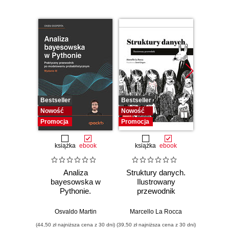
Bestseller
Bestseller
Bestselle
Nowość
Nowość
Promocj
Promocja
Promocja
książka
ebook
książka
ebook
ksią
Analiza
Struktury danych.
Pytho
bayesowska w
Ilustrowany
mas
Pythonie.
przewodnik
prz
Praktyczny
Najlep
przewodnik po
w 
Osvaldo Martin
Marcello La Rocca
Yuxi 
modelowaniu
zasto
(44,50 zł najniższa cena z 30 dni)
(39,50 zł najniższa cena z 30 dni)
(64,50 zł naj
probabilistycznym.
Wyd