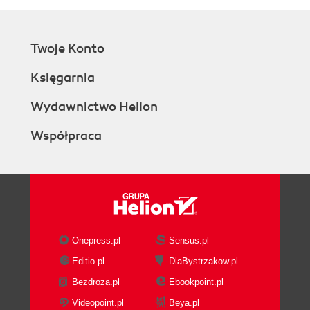
Twoje Konto
Księgarnia
Wydawnictwo Helion
Współpraca
Onepress.pl
Sensus.pl
Editio.pl
DlaBystrzakow.pl
Bezdroza.pl
Ebookpoint.pl
Videopoint.pl
Beya.pl