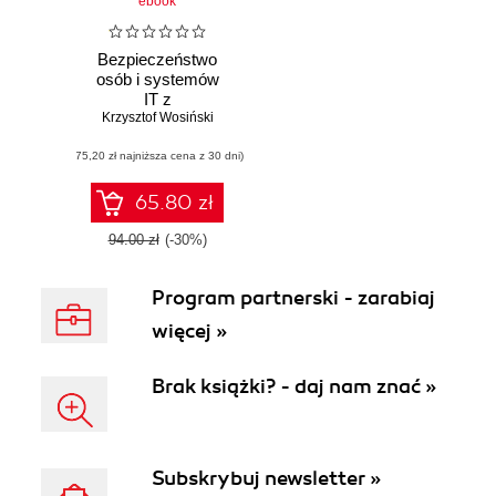
ebook
Bezpieczeństwo
osób i systemów
IT z
wykorzystaniem
Krzysztof Wosiński
białego wywiadu
(75,20 zł najniższa cena z 30 dni)
65.80 zł
94.00 zł
(-30%)
Program partnerski - zarabiaj
więcej »
Brak książki? - daj nam znać »
Subskrybuj newsletter »