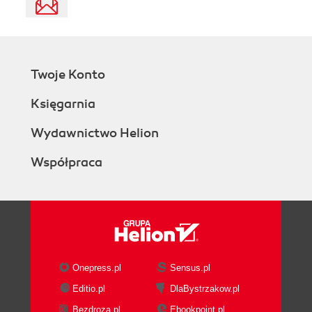
Twoje Konto
Księgarnia
Wydawnictwo Helion
Współpraca
Onepress.pl
Sensus.pl
Editio.pl
DlaBystrzakow.pl
Bezdroza.pl
Ebookpoint.pl