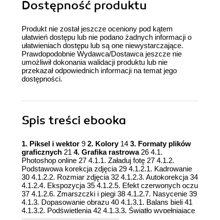
Dostępność produktu
Produkt nie został jeszcze oceniony pod kątem
ułatwień dostępu lub nie podano żadnych informacji o
ułatwieniach dostępu lub są one niewystarczające.
Prawdopodobnie Wydawca/Dostawca jeszcze nie
umożliwił dokonania walidacji produktu lub nie
przekazał odpowiednich informacji na temat jego
dostępności.
Spis treści
ebooka
1. Piksel i wektor
9
2. Kolory
14
3. Formaty plików
graficznych
21
4. Grafika rastrowa
26 4.1.
Photoshop online 27 4.1.1. Załaduj fotę 27 4.1.2.
Podstawowa korekcja zdjęcia 29 4.1.2.1. Kadrowanie
30 4.1.2.2. Rozmiar zdjęcia 32 4.1.2.3. Autokorekcja 34
4.1.2.4. Ekspozycja 35 4.1.2.5. Efekt czerwonych oczu
37 4.1.2.6. Zmarszczki i piegi 38 4.1.2.7. Nasycenie 39
4.1.3. Dopasowanie obrazu 40 4.1.3.1. Balans bieli 41
4.1.3.2. Podświetlenia 42 4.1.3.3. Światło wypełniające
43 4.1.3.4. Rozjaśnianie 45 4.1.3.5. Ściemnianie 46