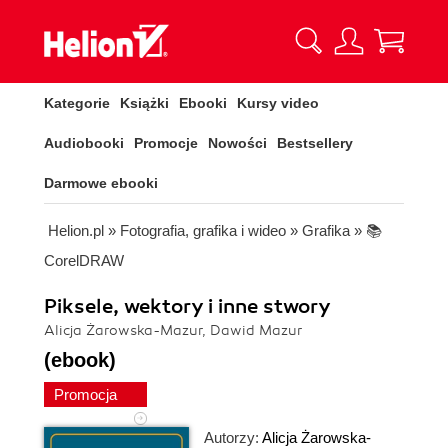
Kategorie
Książki
Ebooki
Kursy video
Audiobooki
Promocje
Nowości
Bestsellery
Darmowe ebooki
Helion.pl
»
Fotografia, grafika i wideo
»
Grafika
»
📚
CorelDRAW
Piksele, wektory i inne stwory
Alicja Żarowska-Mazur, Dawid Mazur
(ebook)
Promocja
Autorzy:
Alicja Żarowska-