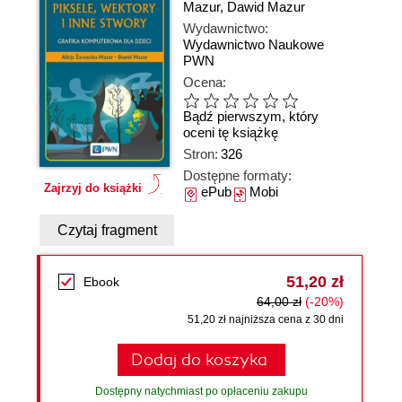
Mazur
,
Dawid Mazur
Wydawnictwo:
Wydawnictwo Naukowe
PWN
Ocena:
Bądź pierwszym, który
oceni tę książkę
Stron:
326
Dostępne formaty:
Zajrzyj do książki
ePub
Mobi
Czytaj fragment
51,20 zł
Ebook
64,00 zł
(-20%)
51,20 zł najniższa cena z 30 dni
Dodaj do koszyka
Dostępny natychmiast po opłaceniu zakupu