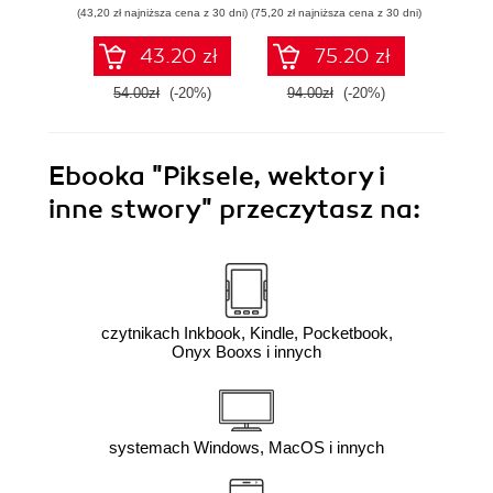
(43,20 zł najniższa cena z 30 dni)
(75,20 zł najniższa cena z 30 dni)
(83,20 zł naj
43.20 zł
75.20 zł
54.00zł
(-20%)
94.00zł
(-20%)
104.0
Ebooka
"Piksele, wektory i
inne stwory"
przeczytasz na:
czytnikach Inkbook, Kindle, Pocketbook,
Onyx Booxs i innych
systemach Windows, MacOS i innych