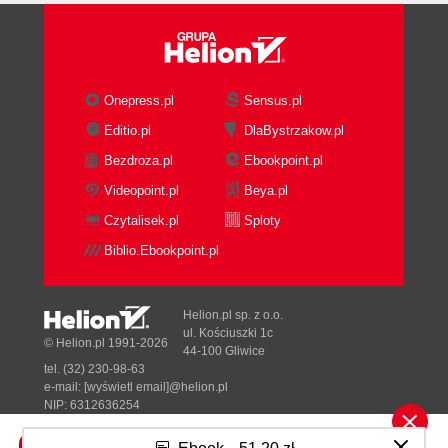
Onepress.pl
Sensus.pl
Editio.pl
DlaBystrzakow.pl
Bezdroza.pl
Ebookpoint.pl
Videopoint.pl
Beya.pl
Czytalisek.pl
Sploty
Biblio.Ebookpoint.pl
Helion.pl sp. z o.o.
ul. Kościuszki 1c
© Helion.pl 1991-2026
44-100 Gliwice
tel. (32) 230-98-63
e-mail:
[wyświetl email]@helion.pl
NIP: 6312636254
Regon: 241989027