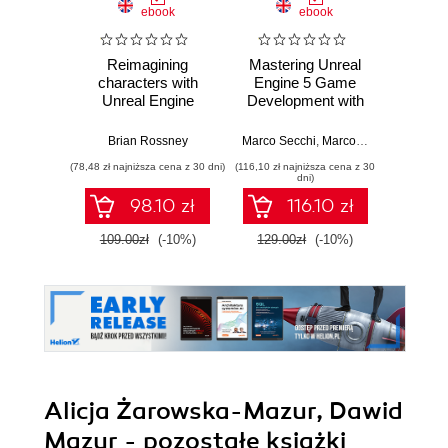
ebook
ebook
Reimagining
Mastering Unreal
God
characters with
Engine 5 Game
Practic
Unreal Engine
Development with
work
MetaHuman
C++ Scripting.
stra
Creator. A
Build efficient,
effici
Brian Rossney
Marco Secchi
,
Marcos Romero
Robe
complete workflow
scalable gameplay
game d
(78,48 zł najniższa cena z 30 dni)
(116,10 zł najniższa cena z 30
(116,10 zł 
guide for motion
systems using
dni)
capture and
advanced C++ in
98.10 zł
116.10 zł
animation in Unreal
UE5
Engine 5 - Second
109.00zł
(-10%)
129.00zł
(-10%)
129.0
Edition
Alicja Żarowska-Mazur, Dawid
Mazur - pozostałe książki