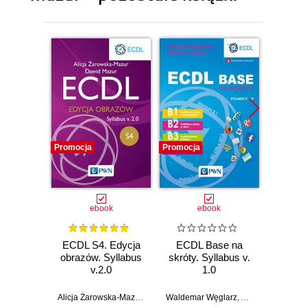
Promocja
Promocja
Promocj
ebook
ebook
ECDL S4. Edycja
ECDL Base na
ECDL
obrazów. Syllabus
skróty. Syllabus v.
na skr
v.2.0
1.0
2015.
Alicja Żarowska-Mazur
,
Dawid Mazur
Waldemar Węglarz
,
Alicja Żarowska-