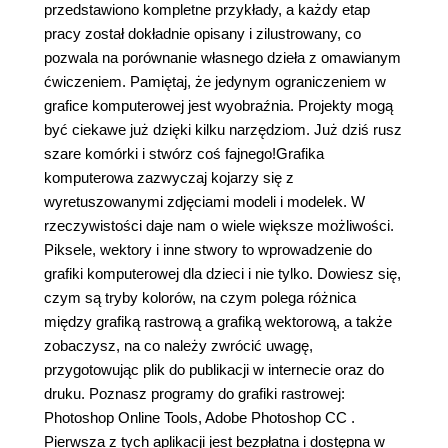
przedstawiono kompletne przykłady, a każdy etap
pracy został dokładnie opisany i zilustrowany, co
pozwala na porównanie własnego dzieła z omawianym
ćwiczeniem. Pamiętaj, że jedynym ograniczeniem w
grafice komputerowej jest wyobraźnia. Projekty mogą
być ciekawe już dzięki kilku narzędziom. Już dziś rusz
szare komórki i stwórz coś fajnego!Grafika
komputerowa zazwyczaj kojarzy się z
wyretuszowanymi zdjęciami modeli i modelek. W
rzeczywistości daje nam o wiele większe możliwości.
Piksele, wektory i inne stwory to wprowadzenie do
grafiki komputerowej dla dzieci i nie tylko. Dowiesz się,
czym są tryby kolorów, na czym polega różnica
między grafiką rastrową a grafiką wektorową, a także
zobaczysz, na co należy zwrócić uwagę,
przygotowując plik do publikacji w internecie oraz do
druku. Poznasz programy do grafiki rastrowej:
Photoshop Online Tools, Adobe Photoshop CC .
Pierwsza z tych aplikacji jest bezpłatna i dostępna w