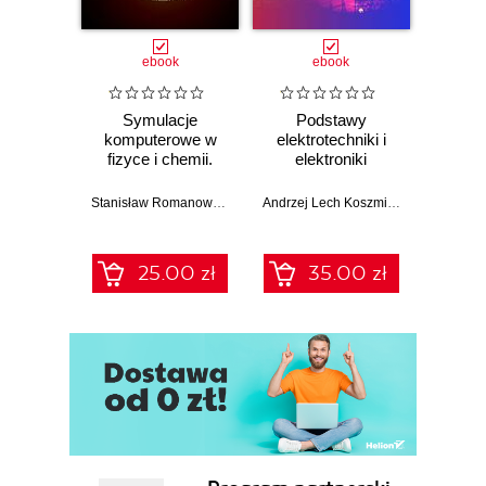
6.3. Kompresja sekwencji wizyjnej
6.4. Formaty plików wideo
6.5. Wideo w edukacji ekonomicznej i medycznej
6.6. Wideomarketing
ebook
ebook
6.7. Podstawy tworzenia i postprodukcji wideo
Symulacje
Podstawy
komputerowe w
elektrotechniki i
fizyce i chemii.
elektroniki
Wybrane
zagadnienia
Stanisław Romanowski
,
Dorota Światła-Wójcik
Andrzej Lech Koszmider
25.00 zł
35.00 zł