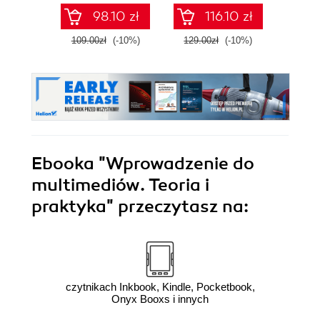
capture and
advan
98.10 zł
116.10 zł
animation in Unreal
Engine 5 - Second
109.00zł
(-10%)
129.00zł
(-10%)
129.0
Edition
Ebooka
"Wprowadzenie do
multimediów. Teoria i
praktyka"
przeczytasz na:
czytnikach Inkbook, Kindle, Pocketbook,
Onyx Booxs i innych