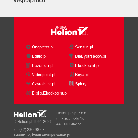
Współpraca
Onepress.pl
Sensus.pl
Editio.pl
DlaBystrzakow.pl
Bezdroza.pl
Ebookpoint.pl
Videopoint.pl
Beya.pl
Czytalisek.pl
Sploty
Biblio.Ebookpoint.pl
Helion.pl sp. z o.o.
ul. Kościuszki 1c
© Helion.pl 1991-2026
44-100 Gliwice
tel. (32) 230-98-63
e-mail:
[wyświetl email]@helion.pl