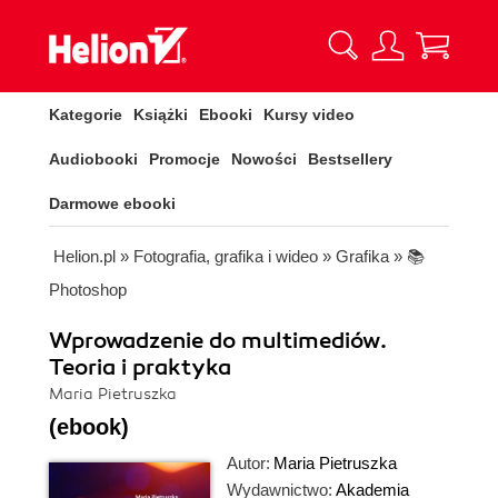
Kategorie
Książki
Ebooki
Kursy video
Audiobooki
Promocje
Nowości
Bestsellery
Darmowe ebooki
Helion.pl
»
Fotografia, grafika i wideo
»
Grafika
»
📚
Photoshop
Wprowadzenie do multimediów.
Teoria i praktyka
Maria Pietruszka
(ebook)
Autor:
Maria Pietruszka
Wydawnictwo:
Akademia