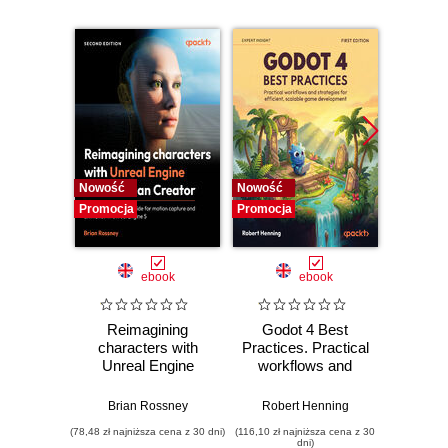
Nowość
Nowość
Nowość
Promocja
Promocja
Promocj
ebook
ebook
Reimagining
Godot 4 Best
Maste
characters with
Practices. Practical
Engi
Unreal Engine
workflows and
Devel
MetaHuman
strategies for
C++ 
Creator. A
efficient, scalable
Build
Brian Rossney
Robert Henning
Marco S
complete workflow
game development
scalab
(78,48 zł najniższa cena z 30 dni)
(116,10 zł najniższa cena z 30
(116,10 zł 
guide for motion
syst
dni)