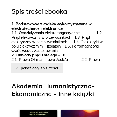
Spis treści
ebooka
1. Podstawowe zjawiska wykorzystywane w
elektrotechnice i elektronice
1.1. Oddziaływania elektromagnetyczne 1.2.
Prąd elektryczny w przewodnikach 1.3. Prąd
elektryczny w połprzewodnikach 1.4. Dielektryki w
polu elektrycznym – izolatory 1.5. Ferromagnetyki –
właściwości, zastosowania
2. Obwody prądu stałego – DC
2.1. Prawo Ohma i prawo Joule’a 2.2. Prawa
Kirchhoffa 2.3. Źrodła energii elektrycznej –
pokaż cały spis treści
elementy aktywne 2.4. Odbiorniki w obwodach
elektrycznych – elementy pasywne 2.5. Zależności
energetyczne w obwodach elektrycznych 2.6.
Stany pracy obwodow elektrycznych
Akademia Humanistyczno-
3. Obwody prądu przemiennego sinusoidalnie – AC
3.1. Znaczenie obwodow prądu sinusoidalnego w
Ekonomiczna - inne książki
elektrotechnice 3.2. Wielkości
charakteryzujące przebiegi sinusoidalne 3.3. Podstawy
analizy obwodow sinusoidalnych
4. Układy trojfazowe
4.1. Wiadomości wstępne 4.2. Źrodła trojfazowe