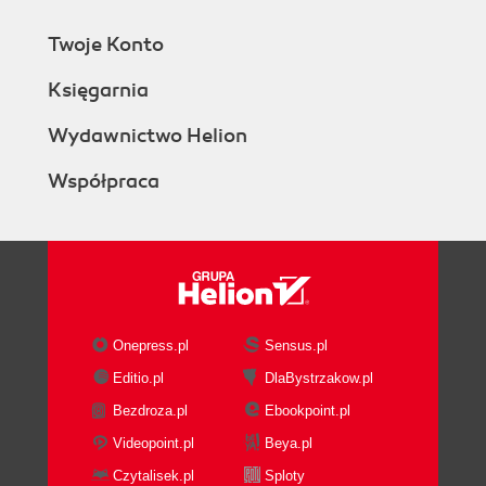
Twoje Konto
Księgarnia
Wydawnictwo Helion
Współpraca
Onepress.pl
Sensus.pl
Editio.pl
DlaBystrzakow.pl
Bezdroza.pl
Ebookpoint.pl
Videopoint.pl
Beya.pl
Czytalisek.pl
Sploty