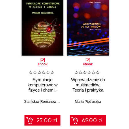
4.3. Odbiorniki w układach trojfazowych 4.4.
Moc w układach trojfazowych 4.5. Układy
trojfazowe niskiego napięcia
ebook
ebook
Symulacje
Wprowadzenie do
komputerowe w
multimediów.
fizyce i chemii.
Teoria i praktyka
Wybrane
zagadnienia
Stanisław Romanowski
,
Dorota Światła-Wójcik
Maria Pietruszka
25.00 zł
69.00 zł