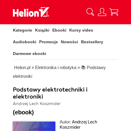
Kategorie
Książki
Ebooki
Kursy video
Audiobooki
Promocje
Nowości
Bestsellery
Darmowe ebooki
Helion.pl
»
Elektronika i robotyka
»
📚 Podstawy
elektroniki
Podstawy elektrotechniki i
elektroniki
Andrzej Lech Koszmider
(ebook)
Autor:
Andrzej Lech
Koszmider