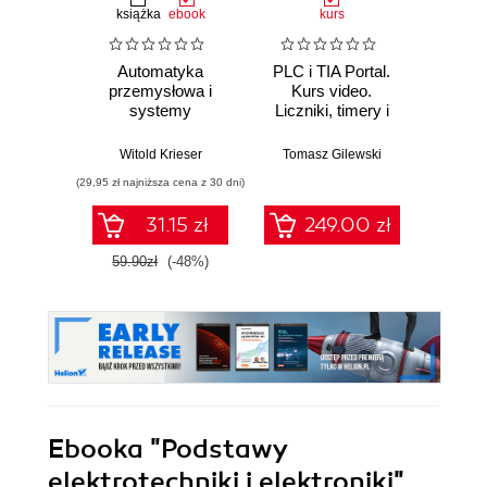
książka
ebook
kurs
ksią
Automatyka
PLC i TIA Portal.
Nie
przemysłowa i
Kurs video.
systemy
Liczniki, timery i
elek
sterowania w
sygnały analogowe
Pod
pigułce
kon
Witold Krieser
Tomasz Gilewski
Wit
(29,95 zł najniższa cena z 30 dni)
(43,50 zł naj
31.15 zł
249.00 zł
59.90zł
(-48%)
87.0
Ebooka
"Podstawy
elektrotechniki i elektroniki"