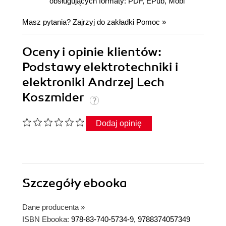
obsługujących formaty: PDF, EPub, Mobi
Masz pytania? Zajrzyj do zakładki
Pomoc
»
Oceny i opinie klientów:
Podstawy elektrotechniki i
elektroniki Andrzej Lech
Koszmider
Dodaj opinię
Szczegóły
ebooka
Dane producenta
»
ISBN Ebooka:
978-83-740-5734-9, 9788374057349