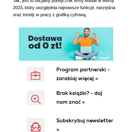
Tak, jest to oficjalny podręcznik firmy Adobe w wersji
Manipulowanie obrazem za pomocą funkcji
2023, który uwzględnia najnowsze funkcje, narzędzia
Puppet Warp (Wypaczenie marionetkowe)
oraz trendy w pracy z grafiką cyfrową.
Tworzenie cienia na podstawie kanału alfa
Tworzenie wzoru w tle
7. PROJEKT TYPOGRAFICZNY
O typografii
Zaczynamy
Tworzenie maski przycinającej z tekstu
Układanie tekstu wzdłuż ścieżki
Zniekształcanie tekstu
Program partnerski -
Projektowanie tekstu akapitowego
zarabiaj więcej »
Ostatnie poprawki
8. TECHNIKI RYSUNKU WEKTOROWEGO
Brak książki? - daj
O obrazach bitmapowych i grafice wektorowej
nam znać »
O ścieżkach i narzędziu Pen (Pióro)
Zaczynamy
Subskrybuj newsletter
Rysowanie kształtu za pomocą narzędzia Pen
(Pióro)
»