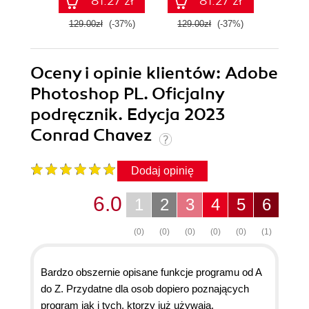
81.27 zł
81.27 zł
129.00zł
(-37%)
129.00zł
(-37%)
89.0
Oceny i opinie klientów: Adobe
Photoshop PL. Oficjalny
podręcznik. Edycja 2023
Conrad Chavez
Dodaj opinię
6.0
1
2
3
4
5
6
(0)
(0)
(0)
(0)
(0)
(1)
Bardzo obszernie opisane funkcje programu od A
do Z. Przydatne dla osob dopiero poznających
program jak i tych, ktorzy już używają.