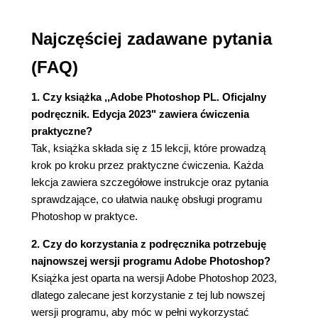
uwzględniania zawartości obrazu
Retuszowanie za pomocą narzędzia Clone Stamp
Najczęściej zadawane pytania
(Stempel)
Wyostrzanie obrazu
(FAQ)
3. ZAZNACZENIA
Zaznaczenia i narzędzia do ich tworzenia
1. Czy książka ,,Adobe Photoshop PL. Oficjalny
Zaczynamy
podręcznik. Edycja 2023" zawiera ćwiczenia
Przechowywanie dokumentów w chmurze
praktyczne?
Zaznaczanie za pomocą narzędzia Magic Wand
Tak, książka składa się z 15 lekcji, które prowadzą
(Różdżka)
krok po kroku przez praktyczne ćwiczenia. Każda
Stosowanie narzędzia Quick Selection (Szybkie
lekcja zawiera szczegółowe instrukcje oraz pytania
zaznaczanie)
sprawdzające, co ułatwia naukę obsługi programu
Przesuwanie zaznaczonego obszaru
Photoshop w praktyce.
Zastosowanie narzędzia Object Selection
2. Czy do korzystania z podręcznika potrzebuję
(Zaznaczanie obiektów)
najnowszej wersji programu Adobe Photoshop?
Manipulowanie zaznaczeniami
Książka jest oparta na wersji Adobe Photoshop 2023,
Zaznaczanie za pomocą narzędzi typu lasso
dlatego zalecane jest korzystanie z tej lub nowszej
Obracanie zaznaczenia
wersji programu, aby móc w pełni wykorzystać
Zaznaczanie za pomocą narzędzia Magnetic