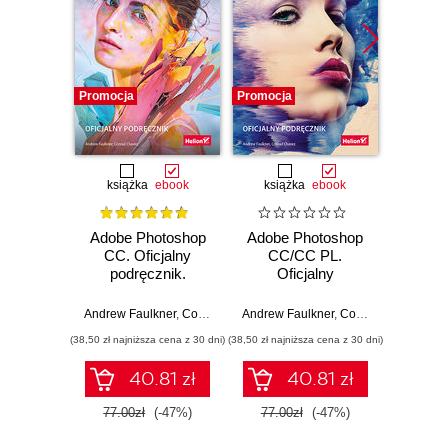
Promocja
Promocja
Promocj
książka
ebook
książka
ebook
Adobe Photoshop
Adobe Photoshop
3
CC. Oficjalny
CC/CC PL.
Devel
podręcznik.
Oficjalny
Thr
Wydanie II
podręcznik
N
Andrew Faulkner
,
Conrad Chavez
Andrew Faulkner
,
Conrad Chavez
Andre
(38,50 zł najniższa cena z 30 dni)
(38,50 zł najniższa cena z 30 dni)
(89,91 zł naj
40.81 zł
40.81 zł
77.00zł
(-47%)
77.00zł
(-47%)
99.9