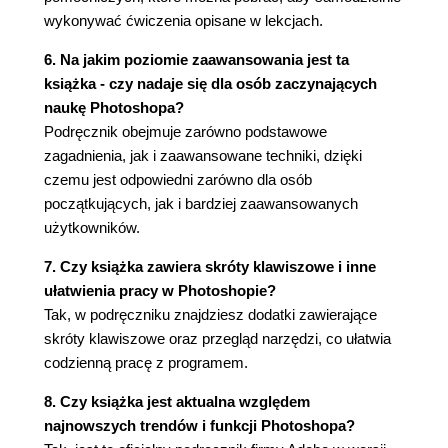
Poprawianie zdjęcia
wykonywać ćwiczenia opisane w lekcjach.
Korygowanie rysów twarzy za pomocą filtra
Liquify (Formowanie)
6. Na jakim poziomie zaawansowania jest ta
Rozmywanie tła wokół obiektu
książka - czy nadaje się dla osób zaczynających
Tworzenie panoramy
naukę Photoshopa?
Wypełnianie pustych przestrzeni powstałych
Podręcznik obejmuje zarówno podstawowe
podczas kadrowania
zagadnienia, jak i zaawansowane techniki, dzięki
Korygowanie zniekształceń
czemu jest odpowiedni zarówno dla osób
Zwiększanie głębi ostrości
początkujących, jak i bardziej zaawansowanych
Usuwanie obiektów za pomocą funkcji wypełniania
użytkowników.
z uwzględnieniem zawartości
7. Czy książka zawiera skróty klawiszowe i inne
Dopasowywanie perspektywy
ułatwienia pracy w Photoshopie?
6. MASKI I KANAŁY
Tak, w podręczniku znajdziesz dodatki zawierające
Praca z maskami i kanałami
skróty klawiszowe oraz przegląd narzędzi, co ułatwia
Zaczynamy
codzienną pracę z programem.
Zaznaczanie obiektu za pomocą funkcji Select
8. Czy książka jest aktualna względem
and Mask (Zaznacz i maskuj)
najnowszych trendów i funkcji Photoshopa?
Tworzenie szybkiej maski