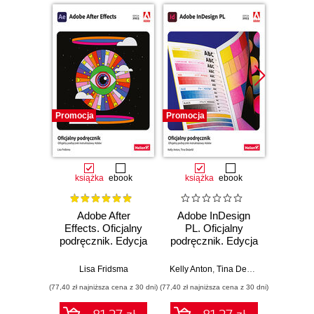
Promocja
Promocja
Promocj
książka
ebook
książka
ebook
ksią
Adobe After
Adobe InDesign
Adobe
Effects. Oficjalny
PL. Oficjalny
PL. 
podręcznik. Edycja
podręcznik. Edycja
podręc
2023
2023
Lisa Fridsma
Kelly Anton
,
Tina DeJarld
Kelly Ko
(77,40 zł najniższa cena z 30 dni)
(77,40 zł najniższa cena z 30 dni)
(26,90 zł naj