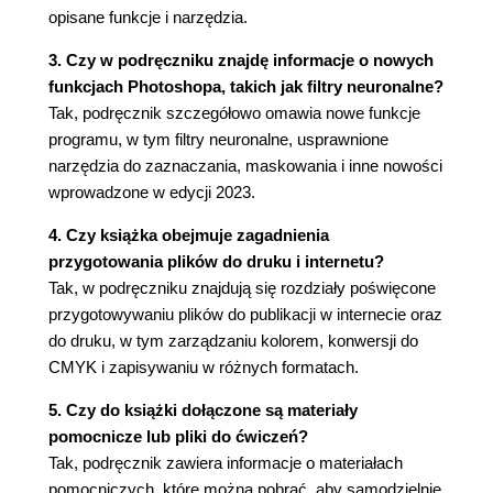
opisane funkcje i narzędzia.
Lasso (Lasso magnetyczne)
Zaznaczanie od punktu środkowego
3. Czy w podręczniku znajdę informacje o nowych
Zmienianie rozmiarów i kopiowanie zaznaczenia
funkcjach Photoshopa, takich jak filtry neuronalne?
Kadrowanie obrazu
Tak, podręcznik szczegółowo omawia nowe funkcje
4. PODSTAWOWE INFORMACJE O WARSTWACH
programu, w tym filtry neuronalne, usprawnione
narzędzia do zaznaczania, maskowania i inne nowości
O warstwach
wprowadzone w edycji 2023.
Zaczynamy
Panel Layers (Warstwy)
4. Czy książka obejmuje zagadnienia
Zmiana kolejności warstw
przygotowania plików do druku i internetu?
Nakładanie gradientu na warstwę
Tak, w podręczniku znajdują się rozdziały poświęcone
Stosowanie stylów warstw
przygotowywaniu plików do publikacji w internecie oraz
Dodawanie warstwy dopasowania
do druku, w tym zarządzaniu kolorem, konwersji do
Aktualizacja efektu warstwy
CMYK i zapisywaniu w różnych formatach.
Dodawanie obramowania
Spłaszczanie i zapisywanie obrazu
5. Czy do książki dołączone są materiały
pomocnicze lub pliki do ćwiczeń?
5. SZYBKIE POPRAWKI
Tak, podręcznik zawiera informacje o materiałach
Zaczynamy
pomocniczych, które można pobrać, aby samodzielnie