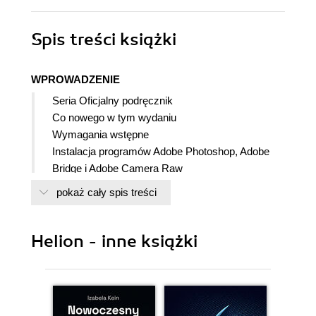
Spis treści
książki
WPROWADZENIE
Seria Oficjalny podręcznik
Co nowego w tym wydaniu
Wymagania wstępne
Instalacja programów Adobe Photoshop, Adobe
Bridge i Adobe Camera Raw
Instalowanie fontów
pokaż cały spis treści
Uruchamianie programu Adobe Photoshop
Materiały pomocnicze
Przywracanie ustawień domyślnych
Helion - inne książki
Dodatkowe źródła informacji
Autoryzowane centra szkoleniowe firmy Adobe
1. NAJWAŻNIEJSZE INFORMACJE O