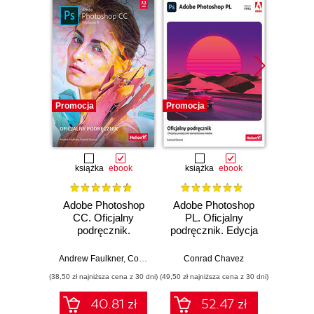
Promocja
Promocja
Promocj
książka
ebook
książka
ebook
Adobe Photoshop
Adobe Photoshop
3
CC. Oficjalny
PL. Oficjalny
Devel
podręcznik.
podręcznik. Edycja
Thr
Wydanie II
2023
N
Andrew Faulkner
,
Conrad Chavez
Conrad Chavez
Andre
(38,50 zł najniższa cena z 30 dni)
(49,50 zł najniższa cena z 30 dni)
(89,91 zł naj
40.81 zł
52.47 zł