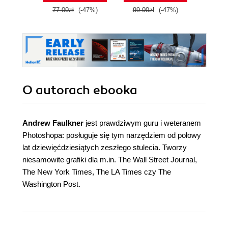
77.00zł
(-47%)
99.00zł
(-47%)
99.9
O autorach
ebooka
Andrew Faulkner
jest prawdziwym guru i weteranem
Photoshopa: posługuje się tym narzędziem od połowy
lat dziewięćdziesiątych zeszłego stulecia. Tworzy
niesamowite grafiki dla m.in. The Wall Street Journal,
The New York Times, The LA Times czy The
Washington Post.