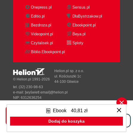
Ustawianie warstw (203)
Onepress.pl
Sensus.pl
Używanie filtrów inteligentnych (206)
Editio.pl
DlaBystrzakow.pl
Malowanie warstwy (211)
Dodawanie tła (214)
Bezdroza.pl
Ebookpoint.pl
Cofanie operacji za pomocą panelu History
Videopoint.pl
Beya.pl
(Historia) (215)
Czytalisek.pl
Sploty
Skalowanie obrazu o małej rozdzielczości (221)
Biblio.Ebookpoint.pl
Pytania kontrolne (223)
10. Malowanie pędzlem mieszającym (224)
O pędzlu mieszającym (226)
Helion.pl sp. z o.o.
ul. Kościuszki 1c
Rozpoczynamy pracę (226)
© Helion.pl 1991-2026
44-100 Gliwice
Ustalanie parametrów pędzla (227)
tel. (32) 230-98-63
Mieszanie kolorów (231)
e-mail:
[wyświetl email]@helion.pl
NIP: 6312636254
Konfigurowanie własnych pędzli (234)
Regon: 241989027
Mieszanie kolorów pędzla z kolorami fotografii
Ebook
40,81 zł
Designed with ♥ by
Tonik.pl
(236)
Pytania kontrolne (243)
Dodaj do koszyka
Pełna wersja strony »
11. Edycja wideo (244)