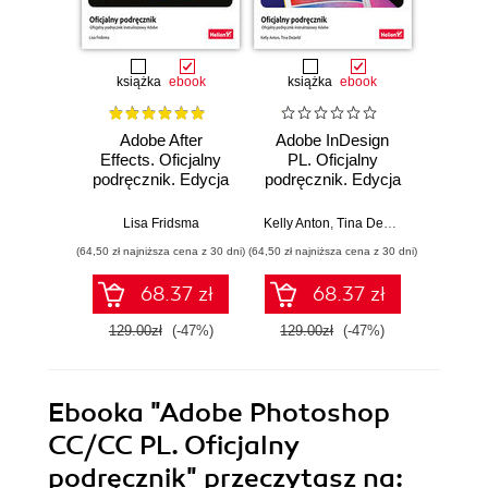
książka
ebook
książka
ebook
ksią
Adobe After
Adobe InDesign
Adobe
Effects. Oficjalny
PL. Oficjalny
PL. 
podręcznik. Edycja
podręcznik. Edycja
podręc
2023
2023
Lisa Fridsma
Kelly Anton
,
Tina DeJarld
Kelly Ko
(64,50 zł najniższa cena z 30 dni)
(64,50 zł najniższa cena z 30 dni)
(44,50 zł naj
68.37 zł
68.37 zł
129.00zł
(-47%)
129.00zł
(-47%)
89.0
Ebooka
"Adobe Photoshop
CC/CC PL. Oficjalny
podręcznik"
przeczytasz na: