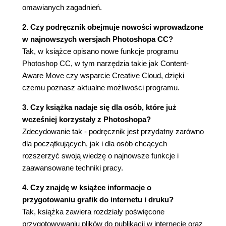
zaznaczanie) (55)
omawianych zagadnień.
Przesuwanie zaznaczonego obszaru (56)
Manipulowanie zaznaczeniami (57)
2. Czy podręcznik obejmuje nowości wprowadzone
Zaznaczanie za pomocą narzędzia Magic Wand
w najnowszych wersjach Photoshopa CC?
(Różdżka) (60)
Tak, w książce opisano nowe funkcje programu
Zaznaczanie za pomocą narzędzi typu lasso (63)
Photoshop CC, w tym narzędzia takie jak Content-
Obracanie zaznaczenia (64)
Aware Move czy wsparcie Creative Cloud, dzięki
Zaznaczanie za pomocą narzędzia Magnetic
czemu poznasz aktualne możliwości programu.
Lasso (Lasso magnetyczne) (65)
3. Czy książka nadaje się dla osób, które już
Zaznaczanie od punktu środkowego (66)
wcześniej korzystały z Photoshopa?
Zmienianie rozmiarów i kopiowanie zaznaczenia
Zdecydowanie tak - podręcznik jest przydatny zarówno
(67)
dla początkujących, jak i dla osób chcących
Kadrowanie obrazu (69)
rozszerzyć swoją wiedzę o najnowsze funkcje i
Pytania kontrolne (71)
zaawansowane techniki pracy.
4. Podstawowe informacje o warstwach (72)
4. Czy znajdę w książce informacje o
O warstwach (74)
przygotowaniu grafik do internetu i druku?
Rozpoczynamy pracę (74)
Tak, książka zawiera rozdziały poświęcone
Panel Layers (Warstwy) (75)
przygotowywaniu plików do publikacji w internecie oraz
Zmiana kolejności warstw (80)