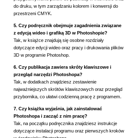
do druku, w tym zarządzaniu kolorem i konwersji do
Nakładanie gradientu na warstwę (89)
przestrzeni CMYK.
Stosowanie stylów warstw (91)
Dodanie warstwy dopasowania (97)
5. Czy podręcznik obejmuje zagadnienia związane
Aktualizacja efektu warstwy (99)
z edycją wideo i grafiką 3D w Photoshopie?
Dodawanie obramowania (99)
Tak, w książce znajdują się osobne rozdziały
Spłaszczanie i zapisywanie obrazu (101)
dotyczące edycji wideo oraz pracy i drukowania plików
Pytania kontrolne (104)
3D w programie Photoshop.
5. Szybkie poprawki (106)
6. Czy publikacja zawiera skróty klawiszowe i
Rozpoczynamy pracę (108)
przegląd narzędzi Photoshopa?
Poprawianie zdjęcia (108)
Tak, w dodatkach znajdziesz zestawienie
Zwiększanie nieostrości tła (112)
najważniejszych skrótów klawiszowych oraz przegląd
Tworzenie panoramy (116)
przybornika, co ułatwi codzienną pracę z programem.
Korygowanie zniekształceń (120)
Powiększanie głębi ostrości (123)
7. Czy książka wyjaśnia, jak zainstalować
Przesuwanie obiektów za pomocą narzędzia
Photoshopa i zacząć z nim pracę?
Content-Aware Move (Przesuwanie z
Tak, na początku podręcznika znajdziesz instrukcje
uwzględnieniem zawartości) (126)
dotyczące instalacji programu oraz pierwszych kroków
Dopasowywanie perspektywy (130)