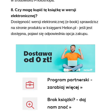
w środowisku Photoshopa.
Pytania kontrolne (135)
8. Czy mogę kupić tę książkę w wersji
6. Maski i kanały (136)
elektronicznej?
Praca z maskami i kanałami (138)
Dostępność wersji elektronicznej (e-book) sprawdzisz
Rozpoczynamy pracę (138)
na stronie produktu w księgarni Helion.pl - jeśli jest
Tworzenie maski (139)
dostępna, pojawi się odpowiednia opcja zakupu.
Poprawianie maski (141)
Tworzenie szybkiej maski (145)
Manipulowanie obrazem za pomocą funkcji
Puppet Warp (Wypaczenie marionetkowe) (146)
Praca z kanałami (148)
Pytania kontrolne (155)
7. Projekt typograficzny (156)
Program partnerski -
Tekst - wiadomości wstępne (158)
zarabiaj więcej »
Rozpoczynamy pracę (158)
Tworzenie maski przycinającej z tekstu (159)
Brak książki? - daj
Układanie tekstu wzdłuż ścieżki (165)
Zniekształcanie tekstu (169)
nam znać »