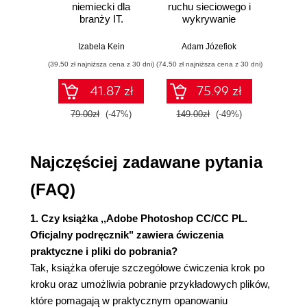
Rozdzielczość i wymiary obrazu (35)
niemiecki dla
ruchu sieciowego i
prze
branży IT.
wykrywanie
s
Otwieranie pliku za pośrednictwem programu
Praktyczne
włamań
ste
Adobe Bridge (36)
przykłady i
p
Izabela Kein
Adam Józefiok
Wito
Prostowanie i kadrowanie obrazu w Photoshopie
ćwiczenia
(39,50 zł najniższa cena z 30 dni)
(74,50 zł najniższa cena z 30 dni)
(29,95 zł naj
(38)
Poprawianie kolorystyki i tonalności (40)
41.87 zł
75.99 zł
Korzystanie z narzędzia Spot Healing Brush
79.00zł
(-47%)
149.00zł
(-49%)
59.9
(Punktowy pędzel korygujący) (44)
Stosowanie narzędzia Patch (Łatka) w trybie
uwzględniania zawartości obrazu (45)
Najczęściej zadawane pytania
Retuszowanie za pomocą narzędzia Clone Stamp
(Stempel) (46)
(FAQ)
Wyostrzenie obrazu (48)
Pytania kontrolne (51)
1. Czy książka ,,Adobe Photoshop CC/CC PL.
Oficjalny podręcznik" zawiera ćwiczenia
3. Zaznaczenia (52)
praktyczne i pliki do pobrania?
Zaznaczenia i narzędzia do ich tworzenia (54)
Tak, książka oferuje szczegółowe ćwiczenia krok po
Rozpoczynamy pracę (55)
kroku oraz umożliwia pobranie przykładowych plików,
Stosowanie narzędzia Quick Selection (Szybkie
które pomagają w praktycznym opanowaniu