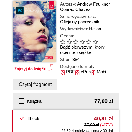
Autorzy:
Andrew Faulkner
,
Conrad Chavez
Serie wydawnicze:
Oficjalny podręcznik
Wydawnictwo:
Helion
Ocena:
Bądź pierwszym, który
oceni tę książkę
Stron:
384
Dostępne formaty:
Zajrzyj do książki
PDF
ePub
Mobi
Czytaj fragment
77,00 zł
Książka
40,81 zł
Ebook
77,00 zł
(-47%)
38,50 zł najniższa cena z 30 dni