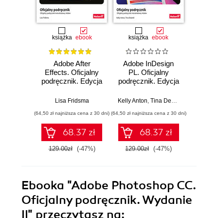
książka
ebook
książka
ebook
ksią
Adobe After
Adobe InDesign
Adobe
Effects. Oficjalny
PL. Oficjalny
PL. 
podręcznik. Edycja
podręcznik. Edycja
podręc
2023
2023
Lisa Fridsma
Kelly Anton
,
Tina DeJarld
Kelly Ko
(64,50 zł najniższa cena z 30 dni)
(64,50 zł najniższa cena z 30 dni)
(44,50 zł naj
68.37 zł
68.37 zł
129.00zł
(-47%)
129.00zł
(-47%)
89.0
Ebooka
"Adobe Photoshop CC.
Oficjalny podręcznik. Wydanie
II"
przeczytasz na: