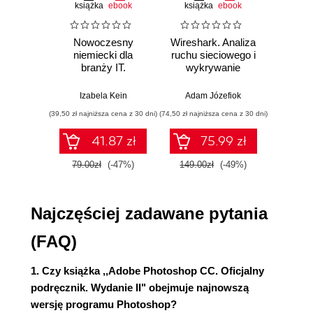
Rozdzielczość i wymiary obrazu (35)
książka
ebook
książka
ebook
ksią
Otwieranie pliku za pośrednictwem programu
Adobe Bridge (36)
Nowoczesny
Wireshark. Analiza
Aut
Prostowanie i kadrowanie obrazu w Photoshopie
niemiecki dla
ruchu sieciowego i
prze
branży IT.
wykrywanie
s
(38)
Praktyczne
włamań
ste
Poprawianie kolorystyki i tonalności (40)
przykłady i
p
Izabela Kein
Adam Józefiok
Wito
Narzędzie Spot Healing Brush (Punktowy pędzel
ćwiczenia
(39,50 zł najniższa cena z 30 dni)
(74,50 zł najniższa cena z 30 dni)
(29,95 zł naj
korygujący) (44)
Stosowanie narzędzia Patch (Łatka) w trybie
41.87 zł
75.99 zł
uwzględniania zawartości obrazu (45)
79.00zł
(-47%)
149.00zł
(-49%)
59.9
Retuszowanie za pomocą narzędzia Clone Stamp
(Stempel) (46)
Wyostrzenie obrazu (48)
Najczęściej zadawane pytania
3. Zaznaczenia (52)
(FAQ)
Zaznaczenia i narzędzia do ich tworzenia (54)
Rozpoczynamy pracę (55)
1. Czy książka ,,Adobe Photoshop CC. Oficjalny
Stosowanie narzędzia Quick Selection (Szybkie
podręcznik. Wydanie II" obejmuje najnowszą
zaznaczanie) (55)
wersję programu Photoshop?
Przesuwanie zaznaczonego obszaru (56)