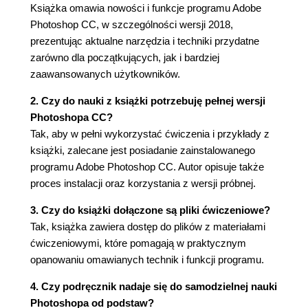
Książka omawia nowości i funkcje programu Adobe
Manipulowanie zaznaczeniami (57)
Photoshop CC, w szczególności wersji 2018,
Zaznaczanie za pomocą narzędzia Magic Wand
prezentując aktualne narzędzia i techniki przydatne
(Różdżka) (60)
zarówno dla początkujących, jak i bardziej
Zaznaczanie za pomocą narzędzi typu lasso (63)
zaawansowanych użytkowników.
Obracanie zaznaczenia (64)
Zaznaczanie za pomocą narzędzia Magnetic
2. Czy do nauki z książki potrzebuję pełnej wersji
Lasso (Lasso magnetyczne) (65)
Photoshopa CC?
Zaznaczanie od punktu środkowego (66)
Tak, aby w pełni wykorzystać ćwiczenia i przykłady z
Zmienianie rozmiarów i kopiowanie zaznaczenia
książki, zalecane jest posiadanie zainstalowanego
(67)
programu Adobe Photoshop CC. Autor opisuje także
Kadrowanie obrazu (69)
proces instalacji oraz korzystania z wersji próbnej.
4. Podstawowe informacje o warstwach (72)
3. Czy do książki dołączone są pliki ćwiczeniowe?
O warstwach (74)
Tak, książka zawiera dostęp do plików z materiałami
Rozpoczynamy pracę (74)
ćwiczeniowymi, które pomagają w praktycznym
Panel Layers (Warstwy) (75)
opanowaniu omawianych technik i funkcji programu.
Zmiana kolejności warstw (80)
4. Czy podręcznik nadaje się do samodzielnej nauki
Nakładanie gradientu na warstwę (90)
Photoshopa od podstaw?
Stosowanie stylów warstw (92)