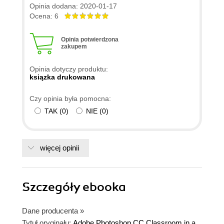
Opinia dodana: 2020-01-17
Ocena: 6
Opinia potwierdzona
zakupem
Opinia dotyczy produktu:
ksiązka drukowana
Czy opinia była pomocna:
TAK
(
0
)
NIE
(
0
)
więcej opinii
Szczegóły
ebooka
Dane producenta
»
Tytuł oryginału:
Adobe Photoshop CC Classroom in a