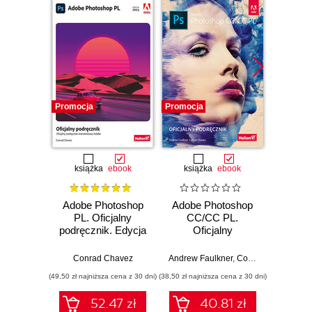
Promocja
Promocja
Promocj
książka
ebook
książka
ebook
Adobe Photoshop
Adobe Photoshop
3
PL. Oficjalny
CC/CC PL.
Devel
podręcznik. Edycja
Oficjalny
Thr
2023
podręcznik
N
Conrad Chavez
Andrew Faulkner
,
Conrad Chavez
Andre
(49,50 zł najniższa cena z 30 dni)
(38,50 zł najniższa cena z 30 dni)
(89,91 zł naj
52.47 zł
40.81 zł