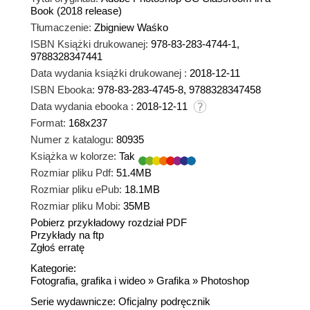
Book (2018 release)
Tłumaczenie:
Zbigniew Waśko
ISBN Książki drukowanej:
978-83-283-4744-1,
9788328347441
Data wydania książki drukowanej :
2018-12-11
ISBN Ebooka:
978-83-283-4745-8, 9788328347458
Data wydania ebooka :
2018-12-11
Format:
168x237
Numer z katalogu:
80935
Książka w kolorze:
Tak
Rozmiar pliku Pdf:
51.4MB
Rozmiar pliku ePub:
18.1MB
Rozmiar pliku Mobi:
35MB
Pobierz przykładowy rozdział PDF
Przykłady na ftp
Zgłoś erratę
Kategorie:
Fotografia, grafika i wideo
»
Grafika
»
Photoshop
Serie wydawnicze:
Oficjalny podręcznik