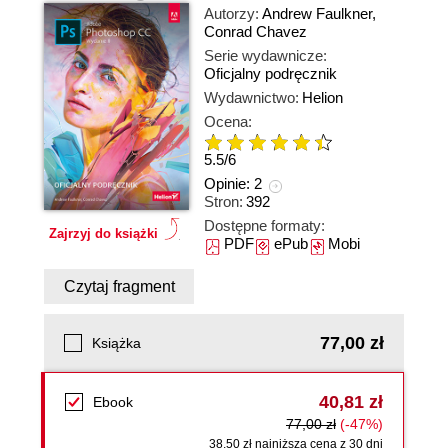
Autorzy:
Andrew Faulkner
,
Conrad Chavez
Serie wydawnicze:
Oficjalny podręcznik
Wydawnictwo:
Helion
Ocena:
5.5
/
6
Opinie:
2
Stron:
392
Dostępne formaty:
Zajrzyj do książki
PDF
ePub
Mobi
Czytaj fragment
77,00 zł
Książka
40,81 zł
Ebook
77,00 zł
(-47%)
38,50 zł najniższa cena z 30 dni