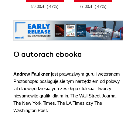
99.00zł
(-47%)
77.00zł
(-47%)
99.9
O autorach
ebooka
Andrew Faulkner
jest prawdziwym guru i weteranem
Photoshopa: posługuje się tym narzędziem od połowy
lat dziewięćdziesiątych zeszłego stulecia. Tworzy
niesamowite grafiki dla m.in. The Wall Street Journal,
The New York Times, The LA Times czy The
Washington Post.