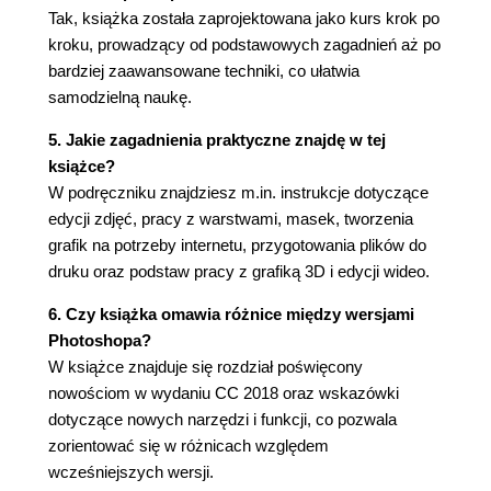
Tak, książka została zaprojektowana jako kurs krok po
Dodanie warstwy dopasowania (97)
kroku, prowadzący od podstawowych zagadnień aż po
Aktualizacja efektu warstwy (100)
bardziej zaawansowane techniki, co ułatwia
Dodawanie obramowania (100)
samodzielną naukę.
Spłaszczanie i zapisywanie obrazu (102)
5. Szybkie poprawki (106)
5. Jakie zagadnienia praktyczne znajdę w tej
Rozpoczynamy pracę (108)
książce?
Poprawianie zdjęcia (108)
W podręczniku znajdziesz m.in. instrukcje dotyczące
Korygowanie rysów twarzy za pomocą filtra
edycji zdjęć, pracy z warstwami, masek, tworzenia
Liquify (Formowanie) (112)
grafik na potrzeby internetu, przygotowania plików do
Rozmywanie tła (114)
druku oraz podstaw pracy z grafiką 3D i edycji wideo.
Tworzenie panoramy (118)
6. Czy książka omawia różnice między wersjami
Wypełnianie pustych przestrzeni powstałych
Photoshopa?
podczas kadrowania (122)
W książce znajduje się rozdział poświęcony
Korygowanie zniekształceń (124)
nowościom w wydaniu CC 2018 oraz wskazówki
Powiększanie głębi ostrości (127)
dotyczące nowych narzędzi i funkcji, co pozwala
Przesuwanie obiektów za pomocą narzędzia
zorientować się w różnicach względem
Content-Aware Move (Przesuwanie z
wcześniejszych wersji.
uwzględnieniem zawartości) (130)