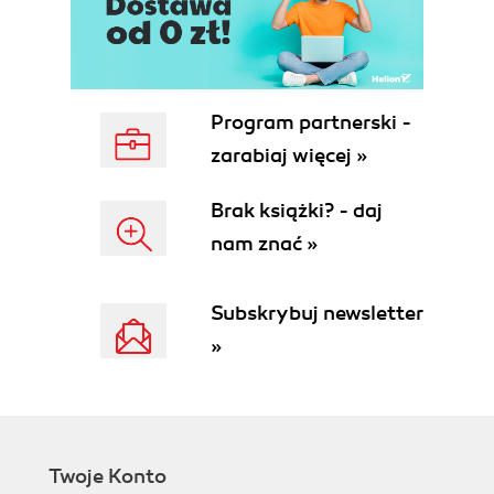
Dodawanie zaokrąglonego prostokąta (180)
Dodawanie tekstu pionowego (181)
8. Techniki rysunku wektorowego (186)
O obrazach bitmapowych i grafice wektorowej
Program partnerski -
(188)
zarabiaj więcej »
O ścieżkach i narzędziu Pen (Pióro) (189)
Rozpoczynamy pracę (189)
Brak książki? - daj
Rysowanie za pomocą narzędzia Pen (Pióro)
nam znać »
(190)
Praca z kształtami dowolnymi (198)
Importowanie obiektów inteligentnych (200)
Subskrybuj newsletter
Kolorowanie kształtów i dodawanie im głębi za
»
pomocą stylów warstw (201)
9. Komponowanie zaawansowane (206)
Rozpoczynamy pracę (208)
Ustawianie warstw (209)
Używanie filtrów inteligentnych (212)
Twoje Konto