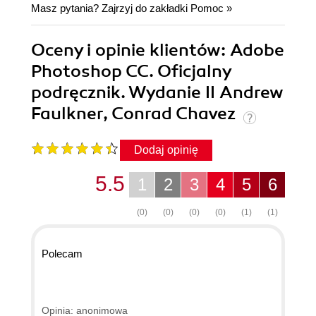
Masz pytania? Zajrzyj do zakładki
Pomoc
»
Oceny i opinie klientów: Adobe
Photoshop CC. Oficjalny
podręcznik. Wydanie II Andrew
Faulkner, Conrad Chavez
Dodaj opinię
5.5
1
2
3
4
5
6
(0)
(0)
(0)
(0)
(1)
(1)
Polecam
Opinia: anonimowa