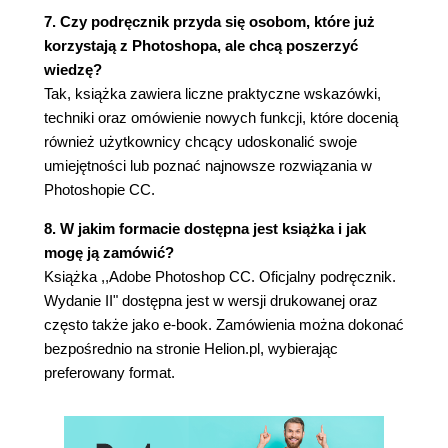
Dopasowywanie perspektywy (134)
7. Czy podręcznik przyda się osobom, które już
6. Maski i kanały (140)
korzystają z Photoshopa, ale chcą poszerzyć
wiedzę?
Praca z maskami i kanałami (142)
Tak, książka zawiera liczne praktyczne wskazówki,
Rozpoczynamy pracę (142)
techniki oraz omówienie nowych funkcji, które docenią
Korzystanie z dedykowanej przestrzeni roboczej
również użytkownicy chcący udoskonalić swoje
Select and Mask (Zaznacz i maskuj) (143)
umiejętności lub poznać najnowsze rozwiązania w
Poprawianie maski (147)
Photoshopie CC.
Tworzenie szybkiej maski (154)
Manipulowanie obrazem za pomocą funkcji
8. W jakim formacie dostępna jest książka i jak
Puppet Warp (Wypaczenie marionetkowe) (156)
mogę ją zamówić?
Tworzenie cienia na podstawie kanału alfa (157)
Książka ,,Adobe Photoshop CC. Oficjalny podręcznik.
7. Projekt typograficzny (162)
Wydanie II" dostępna jest w wersji drukowanej oraz
często także jako e-book. Zamówienia można dokonać
Tekst - wiadomości wstępne (164)
bezpośrednio na stronie Helion.pl, wybierając
Rozpoczynamy pracę (164)
preferowany format.
Tworzenie maski przycinającej z tekstu (165)
Układanie tekstu wzdłuż ścieżki (172)
Zniekształcanie tekstu (175)
Projektowanie tekstu akapitowego (176)