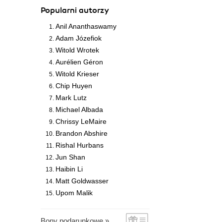
Popularni autorzy
Anil Ananthaswamy
Adam Józefiok
Witold Wrotek
Aurélien Géron
Witold Krieser
Chip Huyen
Mark Lutz
Michael Albada
Chrissy LeMaire
Brandon Abshire
Rishal Hurbans
Jun Shan
Haibin Li
Matt Goldwasser
Upom Malik
Bony podarunkowe »