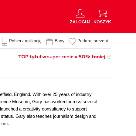
ZALOGUJ
KOSZYK
Pobierz aplikację
Bony
Podaruj prezent
TOP tytuł w super cenie » 50% taniej
field, England. With over 25 years of industry
n Science Museum, Gary has worked across several
he launched a creativity consultancy to support
t status. Gary also teaches journalism design and
room.