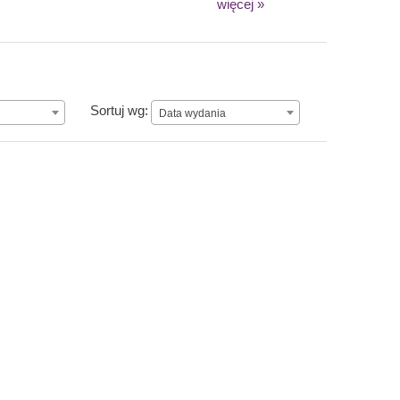
więcej »
n
Data wydania
Sortuj wg:
Data wydania