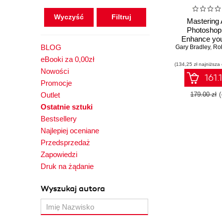
Wyczyść
Mastering
Photoshop
Enhance your
BLOG
Gary Bradley
imagery skil
,
Rob
advanced phot
eBooki za 0,00zł
(134,25 zł najniższa
and visual
Nowości
workflows -
161.
Promocje
Editio
Outlet
179.00 zł
Ostatnie sztuki
Bestsellery
Najlepiej oceniane
Przedsprzedaż
Zapowiedzi
Druk na żądanie
Wyszukaj autora