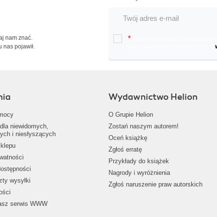
Daj nam znać.
*
Chcę otrzymywać na podany e-ma
u nas pojawił.
oraz nowościach wydawniczych.
nia
Wydawnictwo Helion
mocy
O Grupie Helion
dla niewidomych,
Zostań naszym autorem!
ych i niesłyszących
Oceń książkę
klepu
Zgłoś erratę
ywatności
Przykłady do książek
dostępności
Nagrody i wyróżnienia
zty wysyłki
Zgłoś naruszenie praw autorskich
ości
nasz serwis WWW