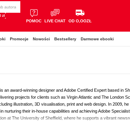
 zł
POMOC
LIVE CHAT
OD O,OOZŁ
oki
Promocje
Nowości
Bestsellery
Darmowe ebooki
is an award-winning designer and Adobe Certified Expert based in Shef
livering projects for clients such as Virgin Atlantic and The Londo
ncluding illustration, 3D visualisation, print and web design. In 2009, 
n nurturing their in-house capabilities and achieving Adobe Specialis
tion at The University of Sheffield, where he supports a vibrant news