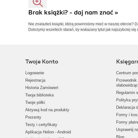
Brak książki? - daj nam znać »
Nie znalazłeś książki, którą powinniśmy mieć w naszej ofercie? 
Dołożymy wszelkich starań, by wskazany tytuł jak najszybciej się 
Twoje Konto
Księgar
Logowanie
Centrum po
Rejestracja
Przewodnik 
słabowidząc
Historia Zamówień
Regulamin s
Twoja biblioteka
Polityka pr
Twoje półki
Deklaracja 
Aktywuj kod na produkty
Formy i kos
Prezenty
Formy płatn
Testy i certyfikaty
Usprawnij 
Aplikacja Helion - Android
Blog