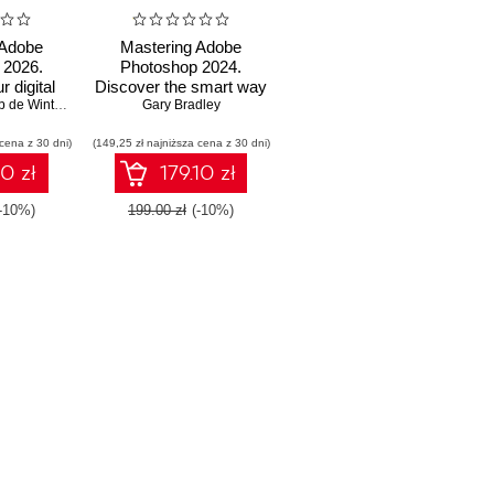
 Adobe
Mastering Adobe
 2026.
Photoshop 2024.
 digital
Discover the smart way
ls with
 de Winter
,
James Carrington
to polish your digital
Gary Bradley
o editing
imagery skills by editing
 cena z 30 dni)
 design
(149,25 zł najniższa cena z 30 dni)
professional looking
 Second
photos
10 zł
179.10 zł
n
(-10%)
199.00 zł
(-10%)