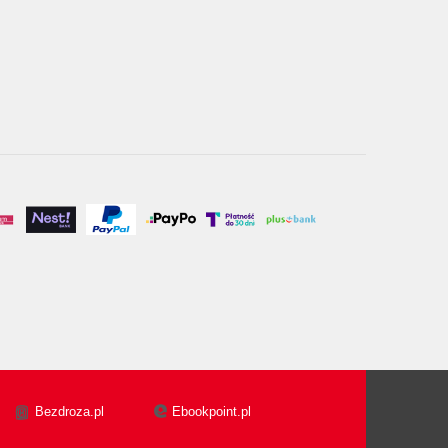
Bezdroza.pl
Ebookpoint.pl