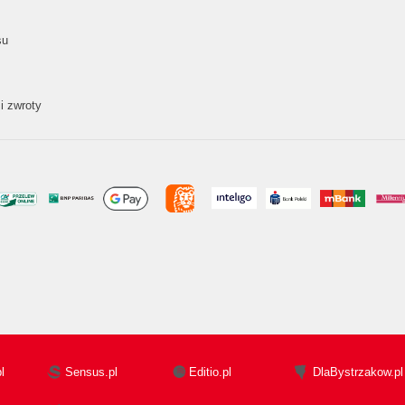
su
i zwroty
l
Sensus.pl
Editio.pl
DlaBystrzakow.pl