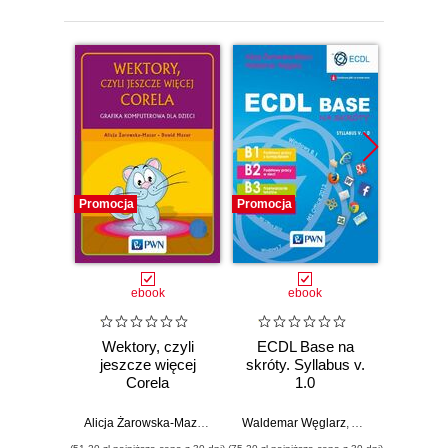
Promocja
Promocja
Promocj
ebook
ebook
Wektory, czyli
ECDL Base na
ECDL
jeszcze więcej
skróty. Syllabus v.
na skr
Corela
1.0
2015.
Alicja Żarowska-Mazur
,
Dawid Mazur
Waldemar Węglarz
,
Alicja Żarowska-