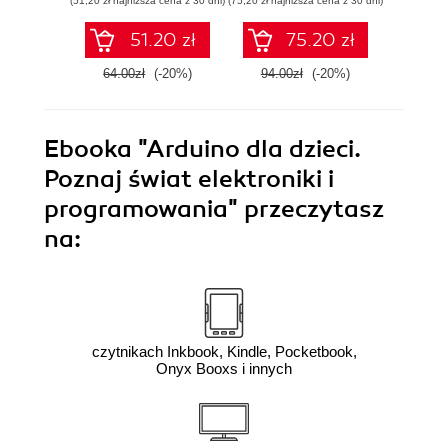
(51,20 zł najniższa cena z 30 dni)
(75,20 zł najniższa cena z 30 dni)
(83,20 zł naj
51.20 zł
75.20 zł
64.00zł
(-20%)
94.00zł
(-20%)
104.0
Ebooka
"Arduino dla dzieci.
Poznaj świat elektroniki i
programowania"
przeczytasz
na:
czytnikach Inkbook, Kindle, Pocketbook,
Onyx Booxs i innych