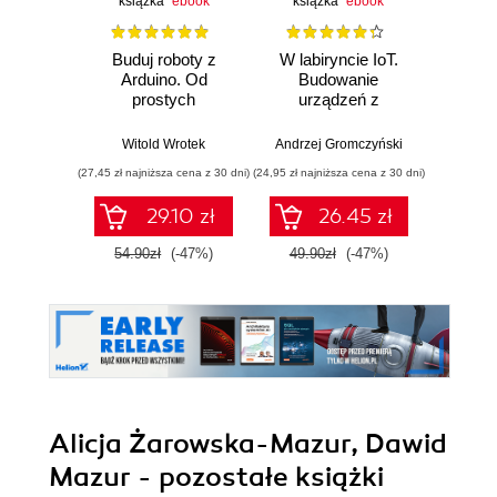
książka
ebook
książka
ebook
ksią
Buduj roboty z
W labiryncie IoT.
Ar
Arduino. Od
Budowanie
p
prostych
urządzeń z
konstrukcji do
wykorzystaniem
Wit
zaawansowanych
układów ESP8266 i
Witold Wrotek
Andrzej Gromczyński
systemów
ESP32
(27,45 zł najniższa cena z 30 dni)
(24,95 zł najniższa cena z 30 dni)
(24,95 zł naj
29.10 zł
26.45 zł
54.90zł
(-47%)
49.90zł
(-47%)
49.9
Alicja Żarowska-Mazur, Dawid
Mazur - pozostałe książki