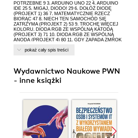
POTRZEBNE 9 3. ARDUINO UNO 22 4. ARDUINO
IDE 25 5. MIGAJ, DIODO! 29 6. DOŁÓŻ DIODĘ
(PROJEKT 1) 36 7. MATEMATYCZNIE RZECZ
BIORĄC 47 8. NIECH TEN SAMOCHÓD SIĘ
ZATRZYMA (PROJEKT 2) 53 9. TROCHĘ WIĘCEJ
KOLORU. DIODA RGB ZE WSPÓLNĄ KATODĄ
(PROJEKT 3) 71 10. DIODA RGB ZE WSPÓLNĄ
ANODĄ (PROJEKT 4) 80 11. GDY ZAPADA ZMROK
(PROJEKT 5) 85 12. NIE ZA GORĄCO DZISIAJ?
pokaż cały spis treści
(PROJEKT 6) 94 13. TERMOMETR Z ALARMEM
(PROJEKT 7) 102 14. BEZPRZEWODOWY
TERMOMETR Z WYŚWIETLACZEM (PROJEKT 8)
108 15. WZMOCNIJ SYGNAŁ (PROJEKT 9) 121 16.
Wydawnictwo Naukowe PWN
RUSZAMY! (PROJEKT 10) 127 17. KONTROLUJ
SILNIK (PROJEKT 11) 134 18. AJ, ZA BLISKO!
- inne książki
(PROJEKT 12) 143 19. OMIJAJ PRZESZKODY
(PROJEKT 13) 149 20. NIE PRZEJEDŹ KOGOŚ
(PROJEKT 14) 167 21. ROZWIĄZANIA ZADAŃ 173
22. SCHEMATY I LISTINGI