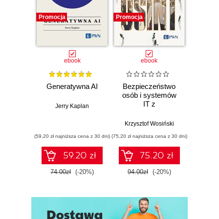
Promocja
Promocja
Promocj
ebook
ebook
Generatywna AI
Bezpieczeństwo
In
osób i systemów
zabezp
IT z
Jerry Kaplan
wykorzystaniem
białego wywiadu
Krzysztof Wosiński
Ross
(59,20 zł najniższa cena z 30 dni)
(75,20 zł najniższa cena z 30 dni)
(115,20 zł 
59.20 zł
75.20 zł
74.00zł
(-20%)
94.00zł
(-20%)
144.0