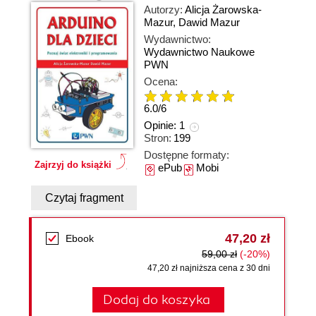
Autorzy:
Alicja Żarowska-
Mazur
,
Dawid Mazur
Wydawnictwo:
Wydawnictwo Naukowe
PWN
Ocena:
6.0
/
6
Opinie:
1
Stron:
199
Dostępne formaty:
Zajrzyj do książki
ePub
Mobi
Czytaj fragment
47,20 zł
Ebook
59,00 zł
(-20%)
47,20 zł najniższa cena z 30 dni
Dodaj do koszyka