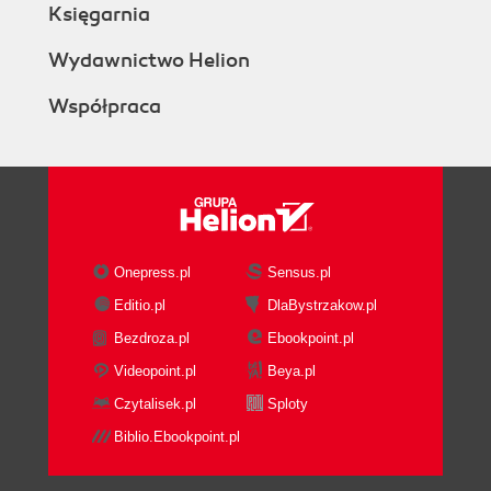
Księgarnia
Wydawnictwo Helion
Współpraca
Onepress.pl
Sensus.pl
Editio.pl
DlaBystrzakow.pl
Bezdroza.pl
Ebookpoint.pl
Videopoint.pl
Beya.pl
Czytalisek.pl
Sploty
Biblio.Ebookpoint.pl