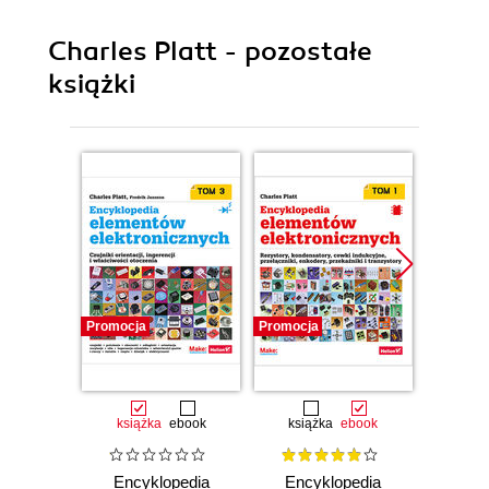
Charles Platt - pozostałe
książki
Promocja
Promocja
Promocj
książka
ebook
książka
ebook
ksią
Encyklopedia
Encyklopedia
Elekt