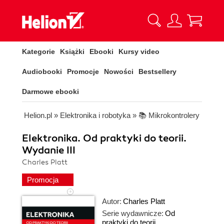
Kategorie
Książki
Ebooki
Kursy video
Audiobooki
Promocje
Nowości
Bestsellery
Darmowe ebooki
Helion.pl
»
Elektronika i robotyka
»
📚 Mikrokontrolery
Elektronika. Od praktyki do teorii.
Wydanie III
Charles Platt
Promocja
Autor:
Charles Platt
Serie wydawnicze:
Od
praktyki do teorii