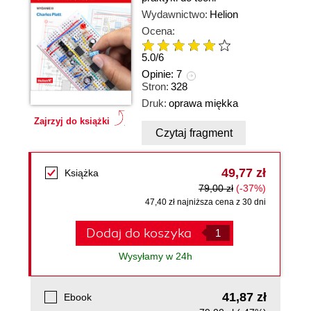
Wydawnictwo:
Helion
Ocena:
5.0
/
6
Opinie:
7
Stron:
328
Druk:
oprawa miękka
Zajrzyj do książki
Czytaj fragment
49,77 zł
Książka
79,00 zł
(-37%)
47,40 zł najniższa cena z 30 dni
Dodaj do koszyka
Wysyłamy w 24h
41,87 zł
Ebook