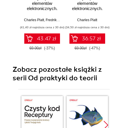
elementów
elementów
prakty
elektronicznych.
elektronicznych.
Wy
Tom 3. Czujniki
Tom 1. Rezystory,
orientacji,
kondensatory,
Charles Platt
,
Fredrik Jansson
Charles Platt
Cha
ingerencji i
cewki indukcyjne,
(41,40 zł najniższa cena z 30 dni)
(34,50 zł najniższa cena z 30 dni)
(34,50 zł naj
właściwości
przełączniki,
otoczenia
enkodery,
43.47 zł
36.57 zł
przekaźniki i
tranzystory
69.00zł
(-37%)
69.00zł
(-47%)
69.0
Zobacz pozostałe książki z
serii Od praktyki do teorii