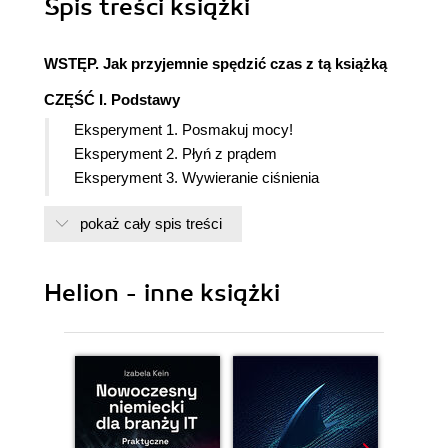
Spis treści
książki
WSTĘP. Jak przyjemnie spędzić czas z tą książką
CZĘŚĆ I. Podstawy
Eksperyment 1. Posmakuj mocy!
Eksperyment 2. Płyń z prądem
Eksperyment 3. Wywieranie ciśnienia
Eksperyment 4. Ciepło i moc
pokaż cały spis treści
Eksperyment 5. Zróbmy własną baterię
CZĘŚĆ II. Przełączanie i nie tylko
Eksperyment 6. Nawiązywanie połączenia
Helion - inne książki
Eksperyment 7. Zabawa z przekaźnikiem
Eksperyment 8. Oscylator zbudowany na
przekaźniku
Eksperyment 9. Czas i kondensatory
Eksperyment 10. Przełączanie tranzystorami
Eksperyment 11. Światło i dźwięk