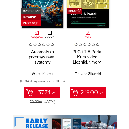
Bestseller
Nowość
Bestselle
Nowość
Nowość
Promocja
Promocj
książka
ebook
kurs
ksią
Automatyka
PLC i TIA Portal.
Nie
przemysłowa i
Kurs video.
systemy
Liczniki, timery i
elek
sterowania w
sygnały analogowe
Pod
pigułce
kon
Witold Krieser
Tomasz Gilewski
Wit
(35,94 zł najniższa cena z 30 dni)
(52,20 zł naj
37.74 zł
249.00 zł
59.90zł
(-37%)
87.0