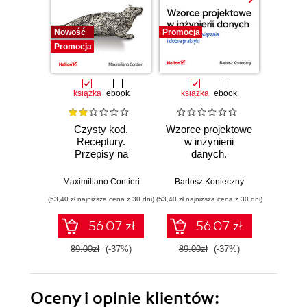
Nowość
Promocja
Bestselle
Promocja
Promocj
książka
ebook
książka
ebook
ksią
Czysty kod.
Wzorce projektowe
Lan
Receptury.
w inżynierii
Lan
Przepisy na
danych.
Proj
poprawienie
Sprawdzone
aplika
struktury i jakości
rozwiązania i dobre
na
Maximiliano Contieri
Bartosz Konieczny
Mayo Os
Twojego kodu
praktyki
mo
(53,40 zł najniższa cena z 30 dni)
(53,40 zł najniższa cena z 30 dni)
(47,40 zł naj
języ
p
56.07 zł
56.07 zł
89.00zł
(-37%)
89.00zł
(-37%)
79.0
Oceny i opinie klientów: