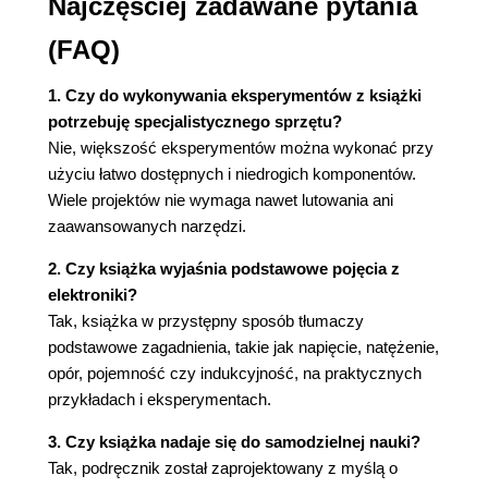
Najczęściej zadawane pytania
Eksperyment 24. Magnetyzm
Eksperyment 25. Generowanie prądu na własnym
(FAQ)
biurku
Eksperyment 26. Destrukcja głośnika
1. Czy do wykonywania eksperymentów z książki
Eksperyment 27. Zabawa z cewką
potrzebuję specjalistycznego sprzętu?
Eksperyment 28. Radio bez lutowania i zasilania
Nie, większość eksperymentów można wykonać przy
Eksperyment 29. Elektronika i programowanie
użyciu łatwo dostępnych i niedrogich komponentów.
Eksperyment 30. Udoskonalona kostka
Wiele projektów nie wymaga nawet lutowania ani
Rozdział 31. Zdobywanie wiedzy i umiejętności
zaawansowanych narzędzi.
DODATEK A. Wyposażenie
2. Czy książka wyjaśnia podstawowe pojęcia z
DODATEK B. Dystrybutorzy
elektroniki?
Tak, książka w przystępny sposób tłumaczy
Skorowidz
podstawowe zagadnienia, takie jak napięcie, natężenie,
opór, pojemność czy indukcyjność, na praktycznych
przykładach i eksperymentach.
3. Czy książka nadaje się do samodzielnej nauki?
Tak, podręcznik został zaprojektowany z myślą o