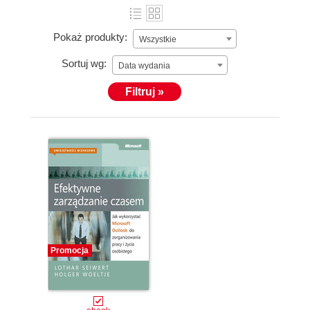
Pokaż produkty:
Wszystkie
Sortuj wg:
Data wydania
Filtruj »
Promocja