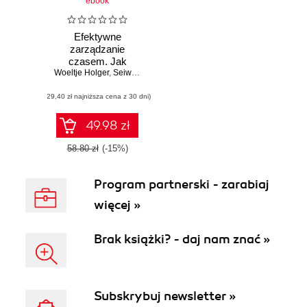
ebook
Efektywne
zarządzanie
czasem. Jak
Woeltje Holger
wykorzystać
,
Seiwert Lothar
Microsoft Outlook
(29,40 zł najniższa cena z 30 dni)
do zorganizowania
pracy i życia
osobistego
49.98 zł
58.80 zł
(-15%)
Program partnerski - zarabiaj
więcej »
Brak książki? - daj nam znać »
Subskrybuj newsletter »