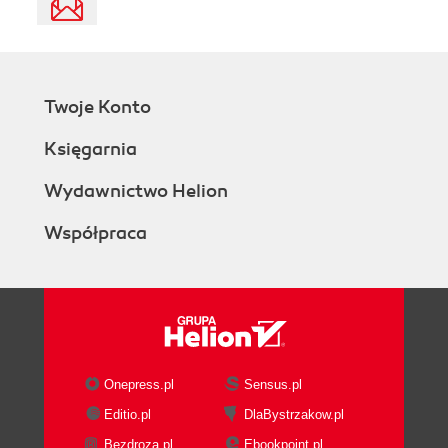
Twoje Konto
Księgarnia
Wydawnictwo Helion
Współpraca
Onepress.pl
Sensus.pl
Editio.pl
DlaBystrzakow.pl
Bezdroza.pl
Ebookpoint.pl