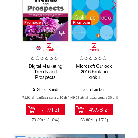
Promocja
Promocja
Promocj
ebook
ebook
ksią
Digital Marketing
Microsoft Outlook
Outlo
Trends and
2016 Krok po
Zar
Prospects
kroku
cz
inf
Dr. Shakti Kundu
Joan Lambert
Wit
(71,91 zł najniższa cena z 30 dni)
(49,98 zł najniższa cena z 30 dni)
(13,50 zł naj
71.91 zł
49.98 zł
79.89zł
(-10%)
58.80zł
(-15%)
27.0