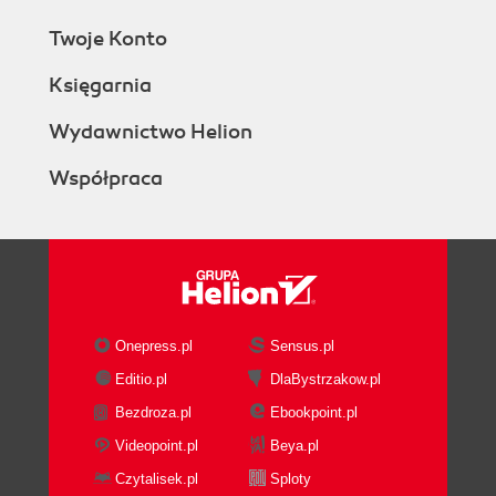
Twoje Konto
Księgarnia
Wydawnictwo Helion
Współpraca
Onepress.pl
Sensus.pl
Editio.pl
DlaBystrzakow.pl
Bezdroza.pl
Ebookpoint.pl
Videopoint.pl
Beya.pl
Czytalisek.pl
Sploty