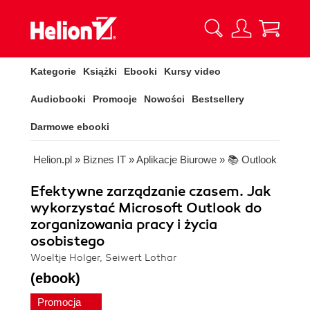
Kategorie
Książki
Ebooki
Kursy video
Audiobooki
Promocje
Nowości
Bestsellery
Darmowe ebooki
Helion.pl
»
Biznes IT
»
Aplikacje Biurowe
»
📚 Outlook
Efektywne zarządzanie czasem. Jak
wykorzystać Microsoft Outlook do
zorganizowania pracy i życia
osobistego
Woeltje Holger, Seiwert Lothar
(ebook)
Promocja