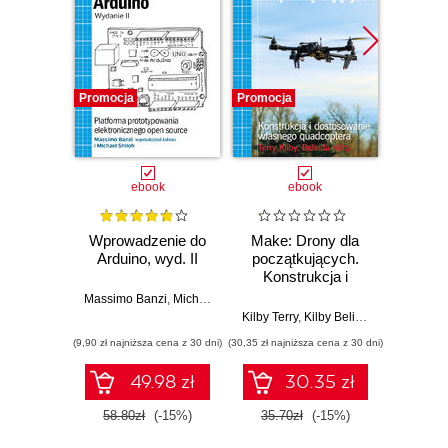
Promocja
Promocja
Promocj
ebook
ebook
Wprowadzenie do
Make: Drony dla
Ostra
Arduino, wyd. II
początkujących.
kuli
Konstrukcja i
Ubera 
dostosowanie
na
Massimo Banzi
,
Michael Shiloh
własnego
Kilby Terry
,
Kilby Belinda
Adam
quadcoptera
(9,90 zł najniższa cena z 30 dni)
(30,35 zł najniższa cena z 30 dni)
(9,90 zł najn
49.98 zł
30.35 zł
58.80zł
(-15%)
35.70zł
(-15%)
37.8