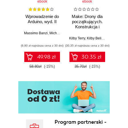
ebook
ebook
Wprowadzenie do
Make: Drony dla
Ostra
Arduino, wyd. II
początkujących.
kuli
Konstrukcja i
Ubera 
dostosowanie
na
Massimo Banzi
,
Michael Shiloh
własnego
Kilby Terry
,
Kilby Belinda
Adam
quadcoptera
(9,90 zł najniższa cena z 30 dni)
(30,35 zł najniższa cena z 30 dni)
(9,90 zł najn
49.98 zł
30.35 zł
58.80zł
(-15%)
35.70zł
(-15%)
37.8
Program partnerski -