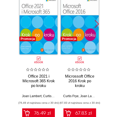
Promocja
Promocja
Promocj
ebook
ebook
Office 2021 i
Microssoft Office
Micro
Microsoft 365 Krok
2016 Krok po
201
po kroku
kroku
Joan Lambert
,
Curtis Frye
Curtis Frye
,
Joan Lambert
Cu
(76,49 zł najniższa cena z 30 dni)
(67,83 zł najniższa cena z 30 dni)
(49,98 zł naj
76.49 zł
67.83 zł