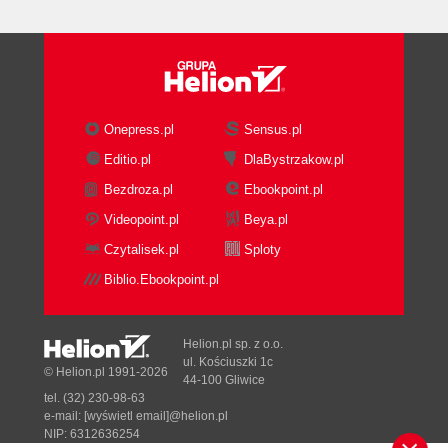
Onepress.pl
Sensus.pl
Editio.pl
DlaBystrzakow.pl
Bezdroza.pl
Ebookpoint.pl
Videopoint.pl
Beya.pl
Czytalisek.pl
Sploty
Biblio.Ebookpoint.pl
Helion.pl sp. z o.o.
ul. Kościuszki 1c
© Helion.pl 1991-2026
44-100 Gliwice
tel. (32) 230-98-63
e-mail:
[wyświetl email]@helion.pl
NIP: 6312636254