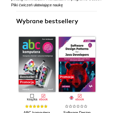
Pliki ćwiczeń ułatwiające naukę
Wybrane bestsellery
Bestseller
Promocja
Promocj
Promocja
książka
ebook
ebook
ABC komputera.
Software Design
DevO