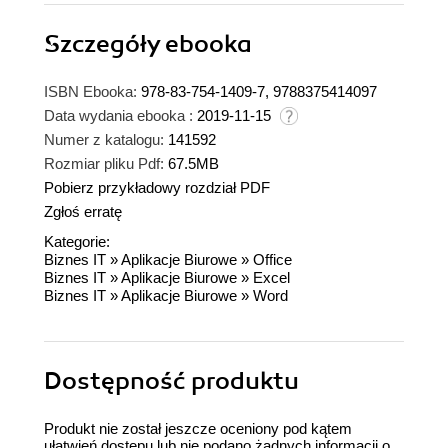
Szczegóły
ebooka
ISBN Ebooka:
978-83-754-1409-7, 9788375414097
Data wydania ebooka :
2019-11-15
Numer z katalogu:
141592
Rozmiar pliku Pdf:
67.5MB
Pobierz przykładowy rozdział PDF
Zgłoś erratę
Kategorie:
Biznes IT
»
Aplikacje Biurowe
»
Office
Biznes IT
»
Aplikacje Biurowe
»
Excel
Biznes IT
»
Aplikacje Biurowe
»
Word
Dostępność produktu
Produkt nie został jeszcze oceniony pod kątem
ułatwień dostępu lub nie podano żadnych informacji o