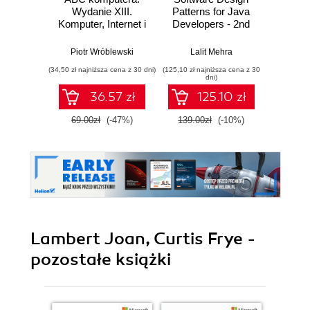
Wydanie XIII.
Patterns for Java
Dev
Komputer, Internet i
Developers - 2nd
sztuczna
Edition
Abhis
inteligencja
Piotr Wróblewski
Lalit Mehra
(34,50 zł najniższa cena z 30 dni)
(125,10 zł najniższa cena z 30
(125,10 zł 
dni)
36.57 zł
125.10 zł
69.00zł
(-47%)
139.00zł
(-10%)
139.0
Lambert Joan, Curtis Frye -
pozostałe książki