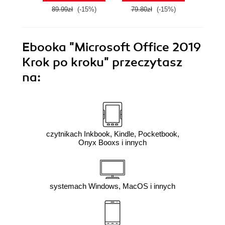
89.99zł
(-15%)
79.80zł
(-15%)
58.8
Ebooka
"Microsoft Office 2019
Krok po kroku"
przeczytasz
na:
czytnikach Inkbook, Kindle, Pocketbook,
Onyx Booxs i innych
systemach Windows, MacOS i innych