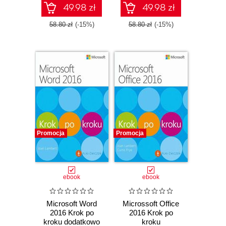
49.98 zł
49.98 zł
58.80 zł
(-15%)
58.80 zł
(-15%)
Promocja
Promocja
ebook
ebook
Microsoft Word
Microssoft Office
2016 Krok po
2016 Krok po
kroku dodatkowo
kroku