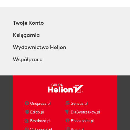
Twoje Konto
Księgarnia
Wydawnictwo Helion
Współpraca
Onepress.pl
Sensus.pl
Editio.pl
DlaBystrzakow.pl
Bezdroza.pl
Ebookpoint.pl
Videopoint.pl
Beya.pl