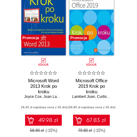
Promocja
Promocja
ebook
ebook
Microsoft Word
Microsoft Office
2013 Krok po
2019 Krok po
kroku
kroku
Joyce Cox
,
Joan Lambert
Lambert Joan
,
Curtis Frye
(29,40 zł najniższa cena z 30 dni)
(39,90 zł najniższa cena z 30 dni)
49.98 zł
67.83 zł
58.80 zł
(-15%)
79.80 zł
(-15%)