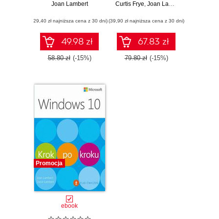
Pliki ćwiczeń do
Joan Lambert
Curtis Frye
,
Joan Lambert
pobrania
(29,40 zł najniższa cena z 30 dni)
(39,90 zł najniższa cena z 30 dni)
49.98 zł
67.83 zł
58.80 zł
(-15%)
79.80 zł
(-15%)
Promocja
ebook