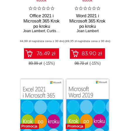
ebook
ebook
Office 2021 i
Word 2021 i
Microsoft 365 Krok
Microsoft 365 Krok
po kroku
po kroku
Joan Lambert
,
Curtis Frye
Joan Lambert
(44,99 zł najniższa cena z 30 dni)
(49,35 zł najniższa cena z 30 dni)
76.49 zł
83.90 zł
89.99 zł
(-15%)
98.70 zł
(-15%)
Promocja
Promocja