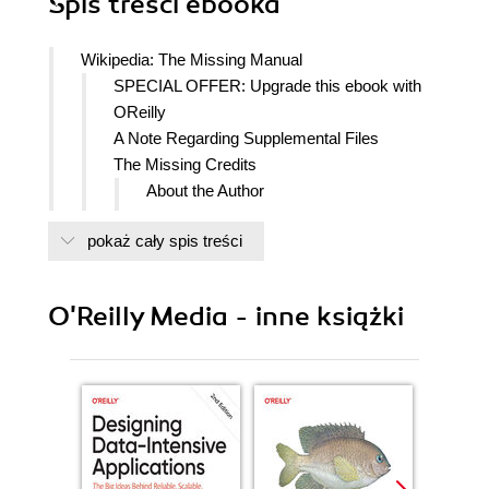
Spis treści
ebooka
Wikipedia: The Missing Manual
SPECIAL OFFER: Upgrade this ebook with
OReilly
A Note Regarding Supplemental Files
The Missing Credits
About the Author
About the Creative Team
pokaż cały spis treści
Acknowledgements
The Missing Manual Series
Introduction
O'Reilly Media - inne książki
About This Book
About the Outline
The Very Basics
Mac OS, Windows, Browsers, and
Keyboard Shortcuts
AboutTheseArrows
Late-Breaking News