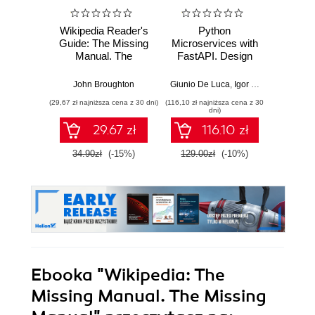
Wikipedia Reader's
Python
Sprin
Guide: The Missing
Microservices with
Angula
Manual. The
FastAPI. Design
fu
Missing Manual
production-ready,
devel
AI-enabled
Java
John Broughton
Giunio De Luca
,
Igor Benav
Ahmad G
microservices with
Ang
(29,67 zł najniższa cena z 30 dni)
(116,10 zł najniższa cena z 30
(116,10 zł 
Python
Typ
dni)
Seco
29.67 zł
116.10 zł
34.90zł
(-15%)
129.00zł
(-10%)
129.0
Ebooka
"Wikipedia: The
Missing Manual. The Missing