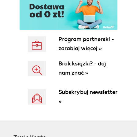
Editing One Section
Editing the Lead Section
Editing for Real
Wordsmithing Versus Adding
Information
Program partnerski -
A Few Words about Content
zarabiaj więcej »
Selecting a Random Page
Working on a Known Problem
Brak książki? - daj
2. Documenting Your Sources
nam znać »
Documentation Guidelines
Not All Sources Are Created
Equal
Subskrybuj newsletter
Some Sources Apply Only in
»
Specific, Limited
Circumstances
You Dont Have to Provide
Citations for Information Already
Sourced