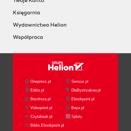
Twoje Konto
You Must Provide a Source for
Controversial Text
Księgarnia
Citing a Source Doesnt Justify
Copyright Violations
Wydawnictwo Helion
Adding an External Link
Współpraca
Citing Sources
The Three Ways to Cite
Sources
Two Styles of Footnotes
Creating Footnotes
Creating a Simple Footnote
Footnotes with a Citation
Onepress.pl
Sensus.pl
Template
Editio.pl
DlaBystrzakow.pl
Multiple Footnotes for the Same
Bezdroza.pl
Ebookpoint.pl
Source
Advanced Citation Techniques
Videopoint.pl
Beya.pl
Automated Citation Tools
Czytalisek.pl
Sploty
Viewing Footnotes When Editing
Biblio.Ebookpoint.pl
Only a Section of an Article