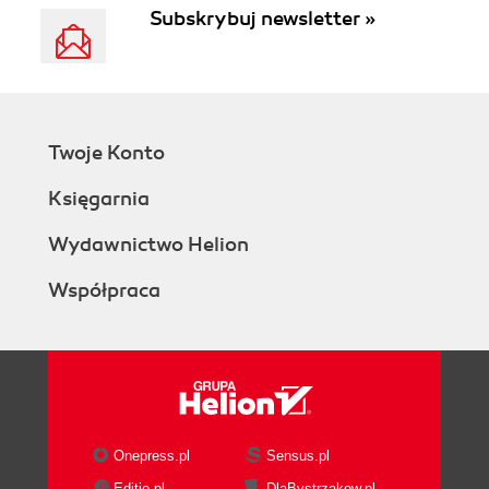
Subskrybuj newsletter »
Twoje Konto
Księgarnia
Wydawnictwo Helion
Współpraca
Onepress.pl
Sensus.pl
Editio.pl
DlaBystrzakow.pl