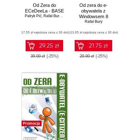
Od Zera do
Od zera do e-
ECeDeeLa - BASE
obywatela z
Patryk Pić
,
Rafał Bury
,
Marlena Gancarzewicz
Windowsem 8
,
Łukasz Pawełczyk
Rafał Bury
(17,55 zł najniższa cena z 30 dni)
(13,05 zł najniższa cena z 30 dni)
29.25 zł
21.75 zł
39.00 zł
(-25%)
29.00 zł
(-25%)
Promocja