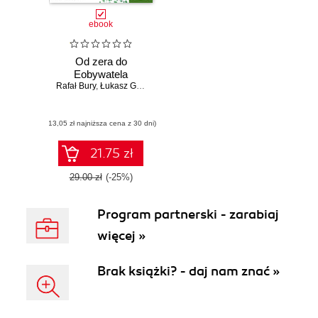
ebook
Od zera do
Eobywatela
Rafał Bury
,
Łukasz Galos
(13,05 zł najniższa cena z 30 dni)
21.75 zł
29.00 zł
(-25%)
Program partnerski - zarabiaj
więcej »
Brak książki? - daj nam znać »