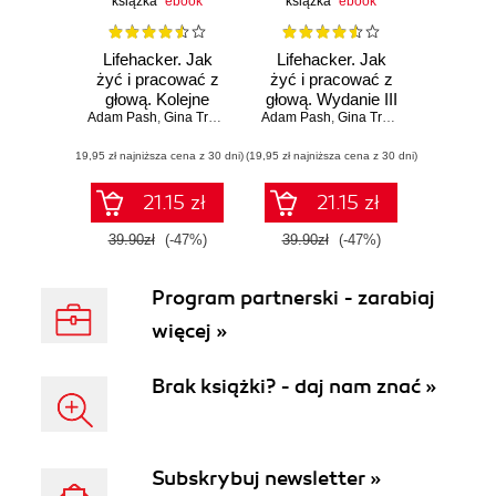
książka
ebook
książka
ebook
Lifehacker. Jak
Lifehacker. Jak
żyć i pracować z
żyć i pracować z
głową. Kolejne
głową. Wydanie III
Adam Pash
wskazówki
,
Gina Trapani
Adam Pash
,
Gina Trapani
(19,95 zł najniższa cena z 30 dni)
(19,95 zł najniższa cena z 30 dni)
21.15 zł
21.15 zł
39.90zł
(-47%)
39.90zł
(-47%)
Program partnerski - zarabiaj
więcej »
Brak książki? - daj nam znać »
Subskrybuj newsletter »