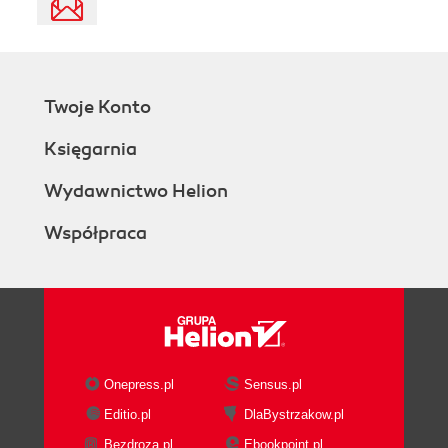
Twoje Konto
Księgarnia
Wydawnictwo Helion
Współpraca
Onepress.pl
Sensus.pl
Editio.pl
DlaBystrzakow.pl
Bezdroza.pl
Ebookpoint.pl