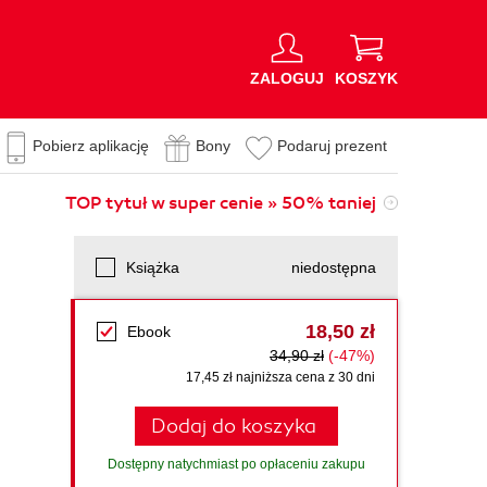
ZALOGUJ
KOSZYK
Pobierz aplikację
Bony
Podaruj prezent
TOP tytuł w super cenie » 50% taniej
Książka
niedostępna
18,50 zł
Ebook
34,90 zł
(-47%)
17,45 zł najniższa cena z 30 dni
Dodaj do koszyka
Dostępny natychmiast po opłaceniu zakupu