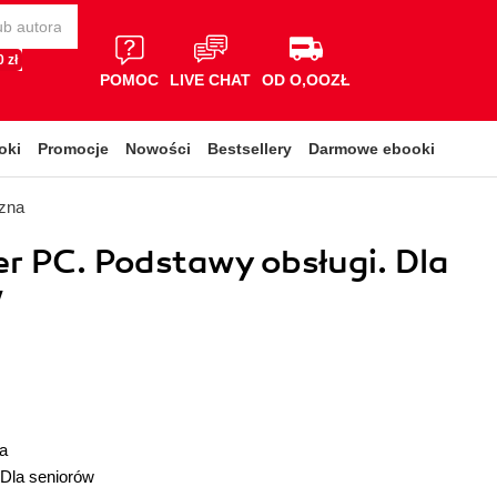
 zł
POMOC
LIVE CHAT
OD O,OOZŁ
oki
Promocje
Nowości
Bestsellery
Darmowe ebooki
czna
 PC. Podstawy obsługi. Dla
w
a
Dla seniorów