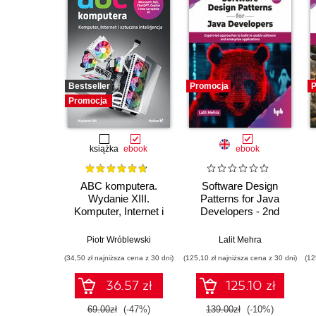
Bestseller
Promocja
P
Promocja
książka
ebook
ebook
ABC komputera.
Software Design
Wydanie XIII.
Patterns for Java
Komputer, Internet i
Developers - 2nd
sztuczna inteligencja
Edition
Piotr Wróblewski
Lalit Mehra
(34,50 zł najniższa cena z 30 dni)
(125,10 zł najniższa cena z 30 dni)
(12
36.57 zł
125.10 zł
69.00zł
(-47%)
139.00zł
(-10%)