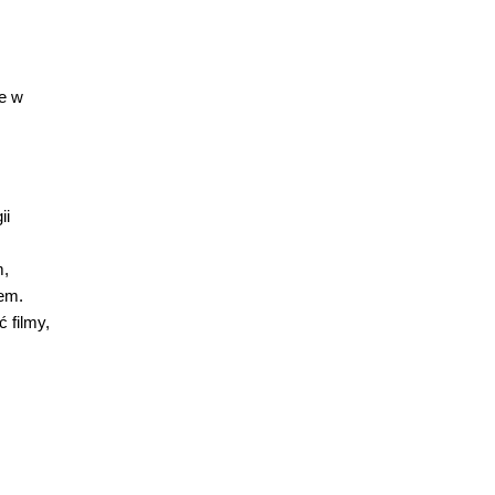
je w
ii
m,
em.
 filmy,