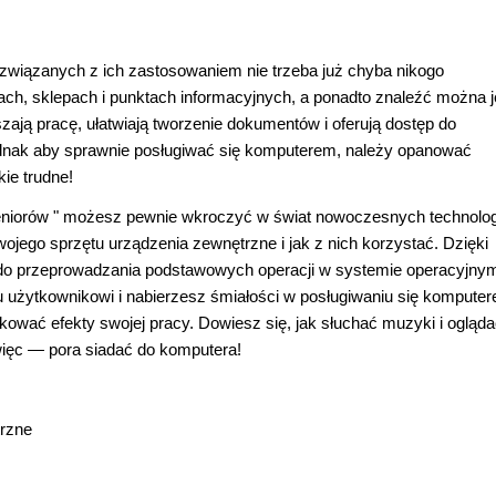
 związanych z ich zastosowaniem nie trzeba już chyba nikogo
ch, sklepach i punktach informacyjnych, a ponadto znaleźć można 
ą pracę, ułatwiają tworzenie dokumentów i oferują dostęp do
ednak aby sprawnie posługiwać się komputerem, należy opanować
kie trudne!
eniorów " możesz pewnie wkroczyć w świat nowoczesnych technolog
ojego sprzętu urządzenia zewnętrzne i jak z nich korzystać. Dzięki
o przeprowadzania podstawowych operacji w systemie operacyjny
użytkownikowi i nabierzesz śmiałości w posługiwaniu się komputer
kować efekty swojej pracy. Dowiesz się, jak słuchać muzyki i oglądać
 więc — pora siadać do komputera!
trzne