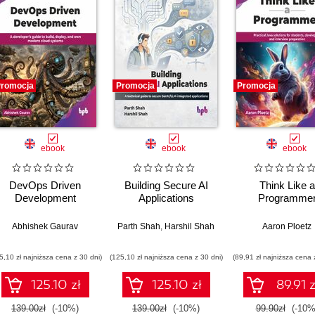
romocja
Promocja
Promocja
ebook
ebook
ebook
DevOps Driven
Building Secure AI
Think Like a
Development
Applications
Programme
Abhishek Gaurav
Parth Shah
,
Harshil Shah
Aaron Ploetz
5,10 zł najniższa cena z 30 dni)
(125,10 zł najniższa cena z 30 dni)
(89,91 zł najniższa cena 
125.10 zł
125.10 zł
89.91 z
139.00zł
(-10%)
139.00zł
(-10%)
99.90zł
(-10%