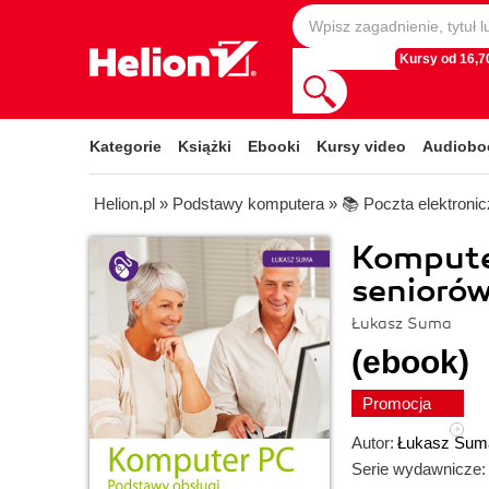
Kursy od 16,70
Kategorie
Książki
Ebooki
Kursy video
Audiobo
Helion.pl
»
Podstawy komputera
»
📚 Poczta elektroni
Komputer
senioró
Łukasz Suma
(ebook)
Promocja
Autor:
Łukasz Sum
Serie wydawnicze: