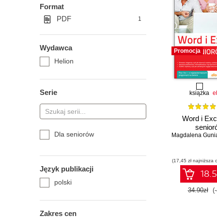
Format
PDF
1
Wydawca
Promocja
Helion
Serie
książka
e
Word i Exc
senior
Dla seniorów
Magdalena Guni
(17,45 zł najniższa 
Język publikacji
18.5
polski
34.90zł
(
Zakres cen