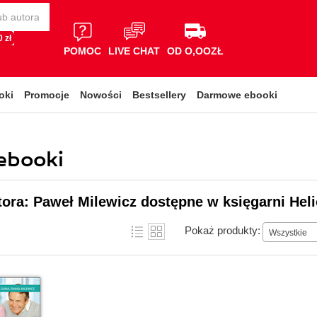
 zł
POMOC
LIVE CHAT
OD O,OOZŁ
oki
Promocje
Nowości
Bestsellery
Darmowe ebooki
 ebooki
tora: Paweł Milewicz dostępne w księgarni Hel
Pokaż produkty:
Wszystkie