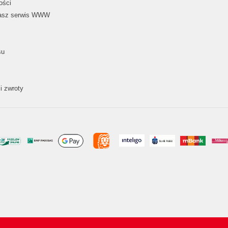
ości
nasz serwis WWW
su
i zwroty