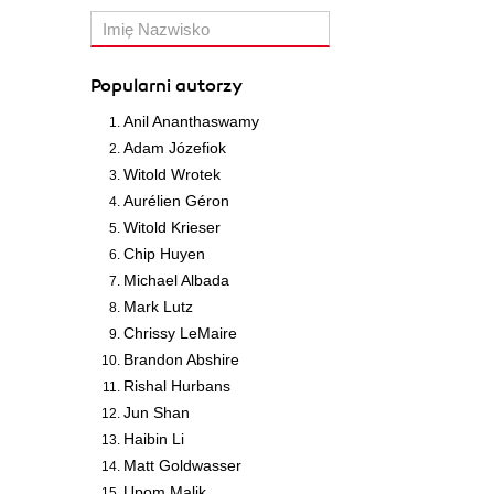
Popularni autorzy
Anil Ananthaswamy
Adam Józefiok
Witold Wrotek
Aurélien Géron
Witold Krieser
Chip Huyen
Michael Albada
Mark Lutz
Chrissy LeMaire
Brandon Abshire
Rishal Hurbans
Jun Shan
Haibin Li
Matt Goldwasser
Upom Malik