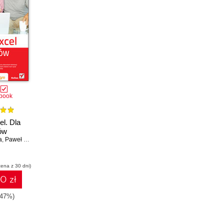
book
el. Dla
ów
a
,
Paweł Milewicz
cena z 30 dni)
0 zł
-47%)