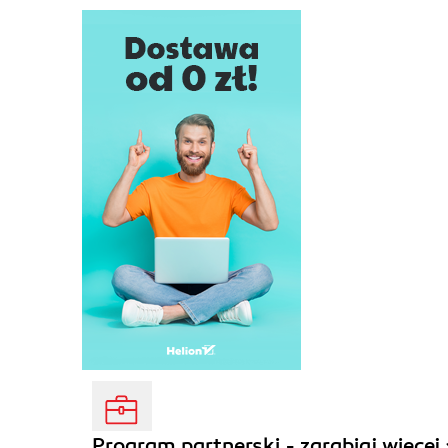
Program partnerski - zarabiaj więcej 