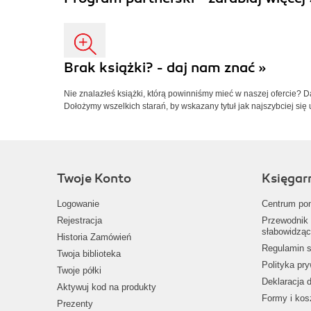
Brak książki? - daj nam znać »
Nie znalazłeś książki, którą powinniśmy mieć w naszej ofercie? 
Dołożymy wszelkich starań, by wskazany tytuł jak najszybciej się 
Twoje Konto
Księgar
Logowanie
Centrum po
Rejestracja
Przewodnik 
słabowidząc
Historia Zamówień
Regulamin s
Twoja biblioteka
Polityka pr
Twoje półki
Deklaracja 
Aktywuj kod na produkty
Formy i kos
Prezenty