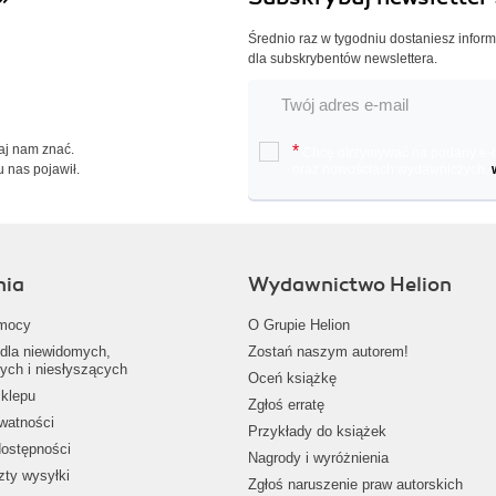
Średnio raz w tygodniu dostaniesz infor
dla subskrybentów newslettera.
Daj nam znać.
*
Chcę otrzymywać na podany e-ma
u nas pojawił.
oraz nowościach wydawniczych.
nia
Wydawnictwo Helion
mocy
O Grupie Helion
dla niewidomych,
Zostań naszym autorem!
ych i niesłyszących
Oceń książkę
klepu
Zgłoś erratę
ywatności
Przykłady do książek
dostępności
Nagrody i wyróżnienia
zty wysyłki
Zgłoś naruszenie praw autorskich