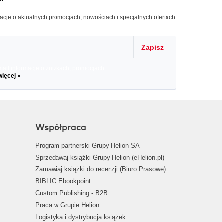
macje o aktualnych promocjach, nowościach i specjalnych ofertach
Zapisz
il informacje o zniżkach, promocjach
więcej »
Współpraca
Program partnerski Grupy Helion SA
Sprzedawaj książki Grupy Helion (eHelion.pl)
Zamawiaj książki do recenzji (Biuro Prasowe)
BIBLIO Ebookpoint
Custom Publishing - B2B
Praca w Grupie Helion
Logistyka i dystrybucja książek