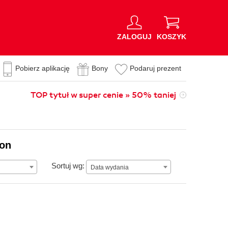
ZALOGUJ
KOSZYK
Pobierz aplikację
Bony
Podaruj prezent
TOP tytuł w super cenie » 50% taniej
ion
Data wydania
Sortuj wg:
Data wydania