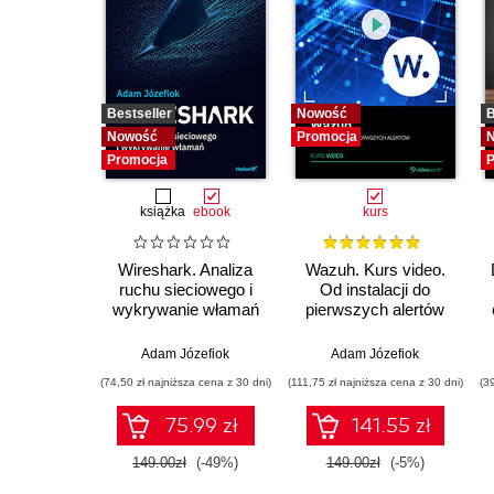
Bestseller
Nowość
B
Nowość
Promocja
Promocja
P
książka
ebook
kurs
Wireshark. Analiza
Wazuh. Kurs video.
ruchu sieciowego i
Od instalacji do
wykrywanie włamań
pierwszych alertów
Adam Józefiok
Adam Józefiok
(74,50 zł najniższa cena z 30 dni)
(111,75 zł najniższa cena z 30 dni)
(3
75.99 zł
141.55 zł
149.00zł
(-49%)
149.00zł
(-5%)