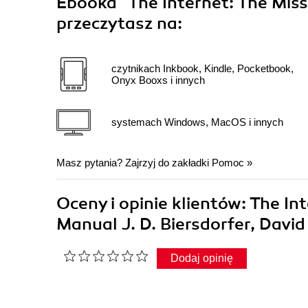
Ebooka
"The Internet: The Mis
przeczytasz na:
czytnikach Inkbook, Kindle, Pocketbook,
Onyx Booxs i innych
systemach Windows, MacOS i innych
Masz pytania? Zajrzyj do zakładki
Pomoc
»
Oceny i opinie klientów: The In
Manual J. D. Biersdorfer, Davi
Dodaj opinię