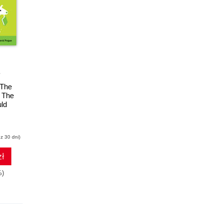
Promocja
Promocja
ebook
ebook
 The
Switching to the Mac:
iPhone: The Missing
 The
The Missing Manual,
Manual. 9th Edition
uld
El Capitan Edition
e box
David Pogue
David Pogue
z 30 dni)
(84,92 zł najniższa cena z 30 dni)
(67,92 zł najniższa cena z 30 dni)
zł
84.92 zł
67.92 zł
%)
99.90zł
(-15%)
79.89zł
(-15%)