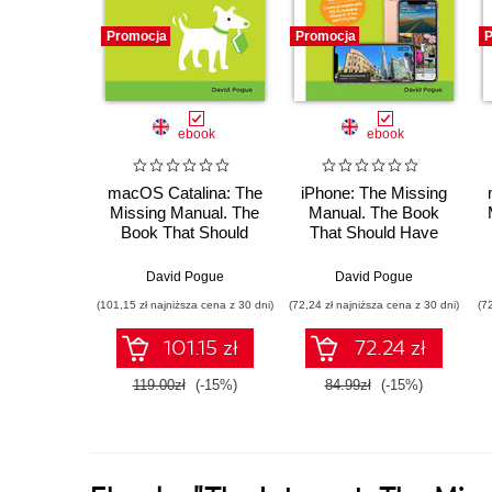
Promocja
Promocja
P
ebook
ebook
macOS Catalina: The
iPhone: The Missing
Missing Manual. The
Manual. The Book
Book That Should
That Should Have
Have Been in the Box
Been in the Box. 13th
Edition
David Pogue
David Pogue
(101,15 zł najniższa cena z 30 dni)
(72,24 zł najniższa cena z 30 dni)
(7
101.15 zł
72.24 zł
119.00zł
(-15%)
84.99zł
(-15%)