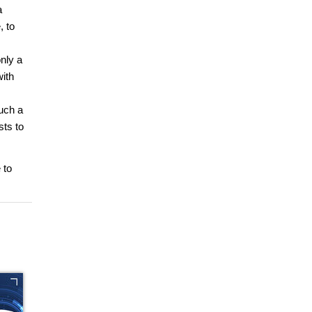
a
, to
nly a
ith
such a
ts to
 to