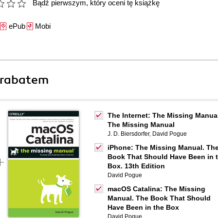
Bądź pierwszym, który oceni tę książkę
ePub
Mobi
 rabatem
The Internet: The Missing Manual
The Missing Manual
J. D. Biersdorfer
,
David Pogue
iPhone: The Missing Manual. Th
Book That Should Have Been in 
Box. 13th Edition
David Pogue
macOS Catalina: The Missing
Manual. The Book That Should
Have Been in the Box
David Pogue