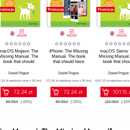
romocja
Promocja
Promocja
ebook
ebook
ebook
macOS Mojave: The
iPhone: The Missing
macOS Sierra:
Missing Manual. The
Manual. The book
Missing Manual.
book that should
that should have
book that sho
have been in the box
been in the box. 12th
have been in th
Edition
David Pogue
David Pogue
David Pogue
2,24 zł najniższa cena z 30 dni)
(72,24 zł najniższa cena z 30 dni)
(101,15 zł najniższa cena 
72.24 zł
72.24 zł
101.15 
84.99zł
(-15%)
84.99zł
(-15%)
119.00zł
(-15