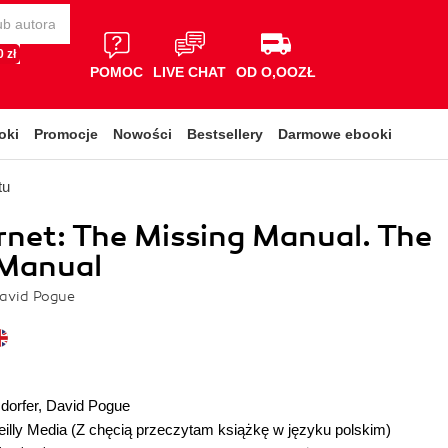
 zł
POMOC
LIVE CHAT
OD O,OOZŁ
oki
Promocje
Nowości
Bestsellery
Darmowe ebooki
tu
rnet: The Missing Manual. The
 Manual
 David Pogue
sdorfer
,
David Pogue
illy Media
(Z chęcią przeczytam książkę w języku polskim)