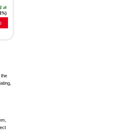
2 zł
21%)
a
 the
ating,
hem,
ect