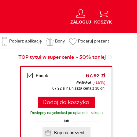
ZALOGUJ
KOSZYK
Pobierz aplikację
Bony
Podaruj prezent
TOP tytuł w super cenie » 50% taniej
67,92 zł
Ebook
79,90 zł
(-15%)
67,92 zł najniższa cena z 30 dni
Dodaj do koszyka
Dostępny natychmiast po opłaceniu zakupu
lub
Kup na prezent