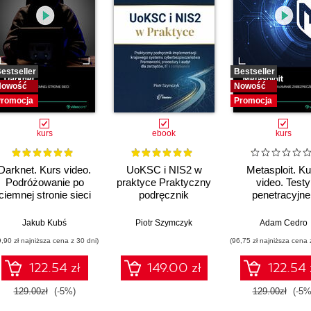
estseller
Bestseller
Nowość
Nowość
romocja
Promocja
kurs
ebook
kurs
Darknet. Kurs video.
UoKSC i NIS2 w
Metasploit. Ku
Podróżowanie po
praktyce Praktyczny
video. Testy
ciemnej stronie sieci
podręcznik
penetracyjne 
implementacji
łamanie
Krajowego Systemu
zabezpiecze
Jakub Kubś
Piotr Szymczyk
Adam Cedro
Cyberbezpieczeństwa
9,90 zł najniższa cena z 30 dni)
(96,75 zł najniższa cena 
Frameworki,
procedury, audyt dla
122.54 zł
149.00 zł
122.54 
zarządów, IT i
compliance
129.00zł
(-5%)
129.00zł
(-5%