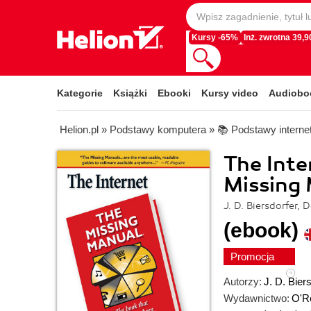
Kursy -65%
Inż. zwrotna 39,90
Kategorie
Książki
Ebooki
Kursy video
Audiobo
Helion.pl
»
Podstawy komputera
»
📚 Podstawy interne
The Inte
Missing
J. D. Biersdorfer,
(ebook)
Promocja
Autorzy:
J. D. Bier
Wydawnictwo:
O'Re