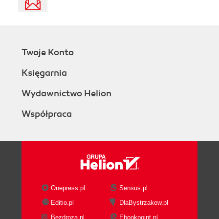
Twoje Konto
Księgarnia
Wydawnictwo Helion
Współpraca
Onepress.pl
Sensus.pl
Editio.pl
DlaBystrzakow.pl
Bezdroza.pl
Ebookpoint.pl