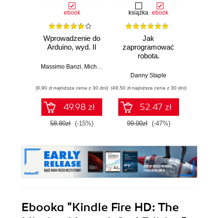
ebook
książka
ebook
ksią
Wprowadzenie do
Jak
Przys
Arduino, wyd. II
zaprogramować
Lean 
robota.
roz
Zastosowanie
techn
Massimo Banzi
,
Michael Shiloh
Raspberry Pi i
Danny Staple
Pythona w
(9,90 zł najniższa cena z 30 dni)
(49,50 zł najniższa cena z 30 dni)
(29,49 zł naj
tworzeniu
autonomicznych
49.98 zł
52.47 zł
robotów. Wydanie
II
58.80zł
(-15%)
99.00zł
(-47%)
59.0
Ebooka
"Kindle Fire HD: The