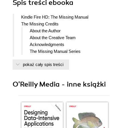
Spis treści
ebooka
Kindle Fire HD: The Missing Manual
The Missing Credits
About the Author
About the Creative Team
Acknowledgments
The Missing Manual Series
Introduction
pokaż cały spis treści
Whats New in Fire-land
Under the Fires Hood
About This Book
O'Reilly Media - inne książki
About the Outline
AboutTheseArrows
About MissingManuals.com
Safari Books Online
I. Getting Started and Reading
1. Out of the Box: Setting Up, Taking a Tour
Parts and Ports