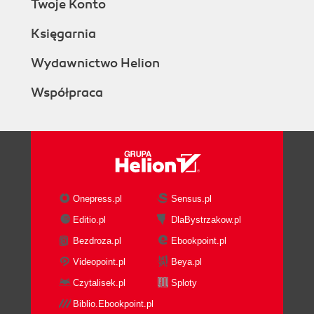
Twoje Konto
4. Documents and Spreadsheets
The Built-in Docs Library
Księgarnia
Adding and Reading Documents
Transferring Files from Your
Wydawnictwo Helion
Computer
Współpraca
Sideloading
Third-Party Apps
Documents to Go
Quickoffice
OfficeSuite
II. Watching and Listening
5. Watching TV and Movies
Onepress.pl
Sensus.pl
Browsing and Downloading
Editio.pl
DlaBystrzakow.pl
Buying and Renting Options
Bezdroza.pl
Ebookpoint.pl
TV Shows
Movies
Videopoint.pl
Beya.pl
Downloading and Playing
Czytalisek.pl
Sploty
X-Ray for movies
Biblio.Ebookpoint.pl
App Spotlight: Netflix and Hulu