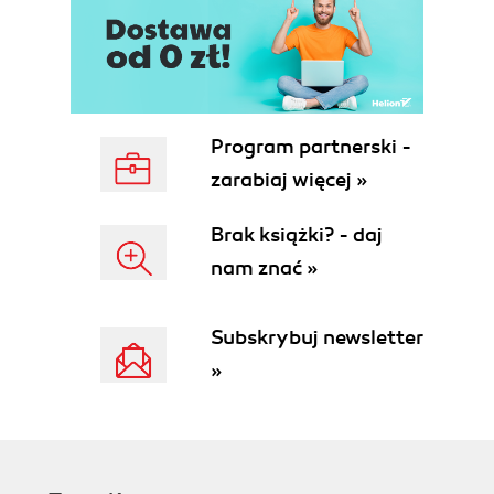
Sharing
Bookmarks
Reading on Multiple Devices
Whispersync for Voice
Audiobooks
Shopping for Audiobooks
Program partnerski -
Read, Watch, Listen
zarabiaj więcej »
Browsing and Buying
Borrowing and Lending
Brak książki? - daj
3. The Newsstand
nam znać »
Apps vs. Kindle Editions
Reading and Navigation
Page View: A Print Magazine
Subskrybuj newsletter
Replica
»
Text View: Better Text Reading
Two Ways to Navigate Apps
Adobe
WoodWing
Browsing and Buying