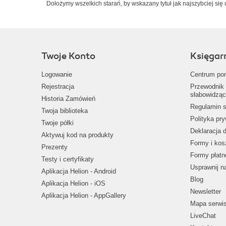
Dołożymy wszelkich starań, by wskazany tytuł jak najszybciej się 
Twoje Konto
Księgar
Logowanie
Centrum po
Rejestracja
Przewodnik 
słabowidząc
Historia Zamówień
Regulamin s
Twoja biblioteka
Polityka pr
Twoje półki
Deklaracja 
Aktywuj kod na produkty
Formy i kos
Prezenty
Formy płatn
Testy i certyfikaty
Usprawnij 
Aplikacja Helion - Android
Blog
Aplikacja Helion - iOS
Newsletter
Aplikacja Helion - AppGallery
Mapa serwi
LiveChat