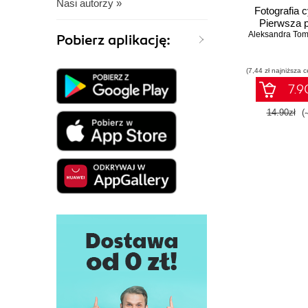
Nasi autorzy »
Fotografia 
Pierwsza 
Aleksandra To
Pobierz aplikację:
(7,44 zł najniższa c
7.9
14.90zł
(