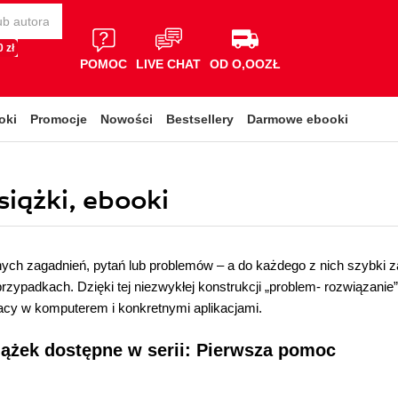
 zł
POMOC
LIVE CHAT
OD O,OOZŁ
oki
Promocje
Nowości
Bestsellery
Darmowe ebooki
iążki, ebooki
ych zagadnień, pytań lub problemów – a do każdego z nich szybki za
rzypadkach. Dzięki tej niezwykłej konstrukcji „problem- rozwiązanie
acy w komputerem i konkretnymi aplikacjami.
iążek dostępne w serii: Pierwsza pomoc