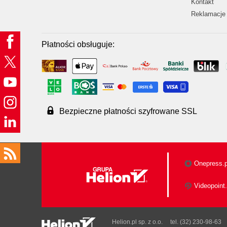
Kontakt
Reklamacje 
Płatności obsługuje:
Bezpieczne płatności szyfrowane SSL
Onepress.p
Videopoint.
Helion.pl sp. z o.o.
tel. (32) 230-98-63