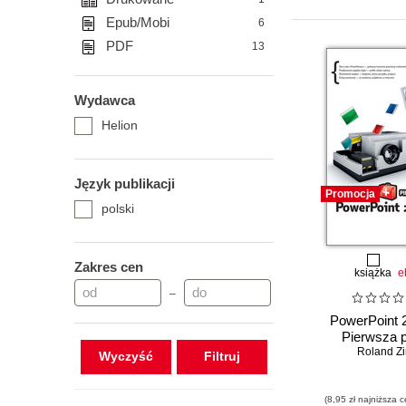
Epub/Mobi
6
PDF
13
Wydawca
Helion
Język publikacji
Promocja
polski
Zakres cen
książka
e
–
PowerPoint 
Pierwsza 
Roland Z
Wyczyść
(8,95 zł najniższa c