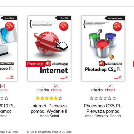
Promocja
book
książka
ebook
książka
ebook
2010 PL.
Internet. Pierwsza
Photoshop CS5 PL.
pomoc
pomoc. Wydanie II
Pierwsza pomoc
imek
Maria Sokół
Anna Owczarz-Dadan
ena z 30 dni)
(8,95 zł najniższa cena z 30 dni)