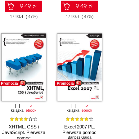
9.49 zł
9.49 zł
17.90zł
(-47%)
17.90zł
(-47%)
Promocja
Promocja
książka
ebook
książka
ebook
XHTML, CSS i
Excel 2007 PL.
JavaScript. Pierwsza
Pierwsza pomoc
pomoc
Bartosz Gajda