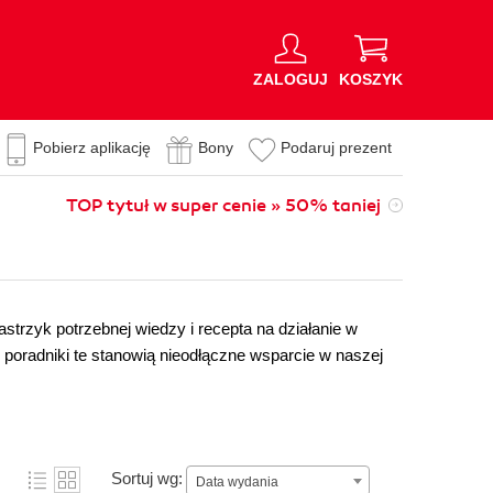
ZALOGUJ
KOSZYK
Pobierz aplikację
Bony
Podaruj prezent
TOP tytuł w super cenie » 50% taniej
strzyk potrzebnej wiedzy i recepta na działanie w
” poradniki te stanowią nieodłączne wsparcie w naszej
Sortuj wg:
Data wydania