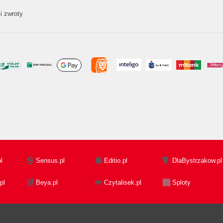
i zwroty
l
Sensus.pl
Editio.pl
DlaBystrzakow.pl
pl
Beya.pl
Czytalisek.pl
Sploty