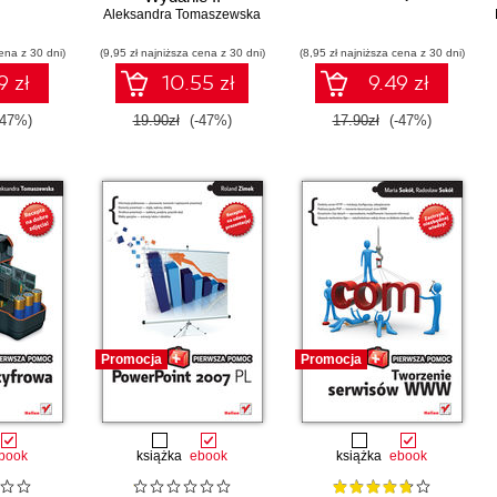
Aleksandra Tomaszewska
ena z 30 dni)
(9,95 zł najniższa cena z 30 dni)
(8,95 zł najniższa cena z 30 dni)
9 zł
10.55 zł
9.49 zł
-47%)
19.90zł
(-47%)
17.90zł
(-47%)
Promocja
Promocja
book
książka
ebook
książka
ebook