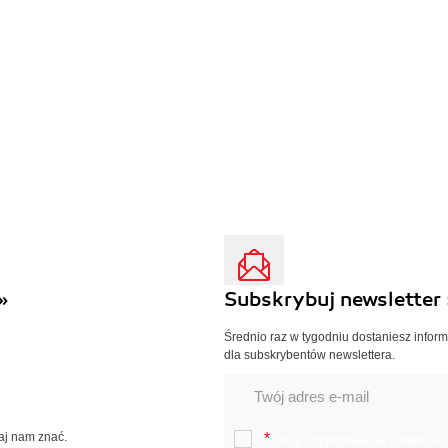
»
Subskrybuj newsletter 
Średnio raz w tygodniu dostaniesz infor
dla subskrybentów newslettera.
Daj nam znać.
*
Chcę otrzymywać na podany e-ma