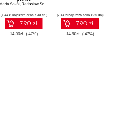
Maria Sokół
,
Radosław Sokół
(7,44 zł najniższa cena z 30 dni)
(7,44 zł najniższa cena z 30 dni)
7.90 zł
7.90 zł
14.90zł
(-47%)
14.90zł
(-47%)