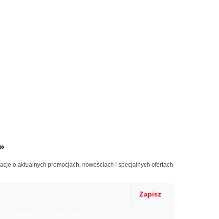
»
macje o aktualnych promocjach, nowościach i specjalnych ofertach
Zapisz
il informacje o zniżkach, promocjach