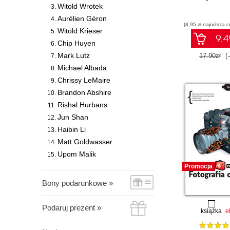
Witold Wrotek
Aurélien Géron
(8,95 zł najniższa c
Witold Krieser
9.4
Chip Huyen
Mark Lutz
17.90zł
(
Michael Albada
Chrissy LeMaire
Brandon Abshire
Rishal Hurbans
Jun Shan
Haibin Li
Matt Goldwasser
Upom Malik
Promocja
Bony podarunkowe »
Podaruj prezent »
książka
e