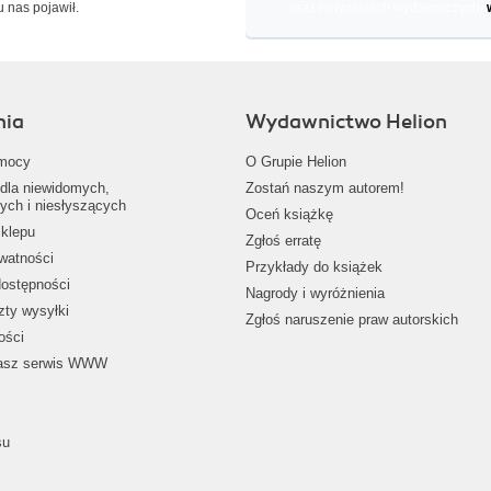
u nas pojawił.
oraz nowościach wydawniczych.
nia
Wydawnictwo Helion
mocy
O Grupie Helion
dla niewidomych,
Zostań naszym autorem!
ych i niesłyszących
Oceń książkę
klepu
Zgłoś erratę
ywatności
Przykłady do książek
dostępności
Nagrody i wyróżnienia
zty wysyłki
Zgłoś naruszenie praw autorskich
ości
nasz serwis WWW
su