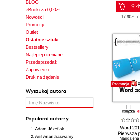
BLOG
9.4
eBooki za 0,00zł
Nowości
17.90zł
(
Promocje
Outlet
Ostatnie sztuki
Bestsellery
Najlepiej oceniane
Przedsprzedaż
Zapowiedzi
Druk na żądanie
Promocja
Wyszukaj autora
książka
e
Popularni autorzy
Word 201
Adam Józefiok
Pierwsza 
Anil Ananthaswamy
Magdalena