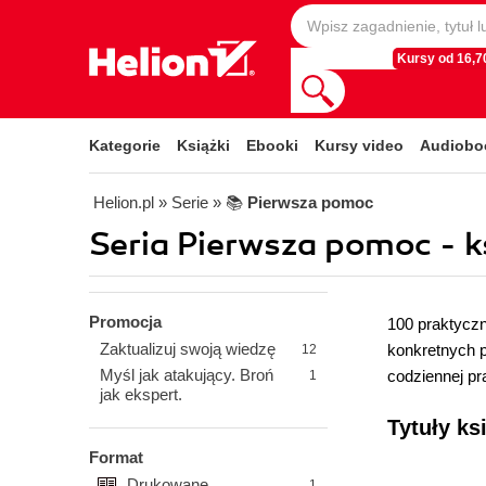
Kursy od 16,70
Kategorie
Książki
Ebooki
Kursy video
Audiobo
Helion.pl
» Serie
» 📚
Pierwsza pomoc
Seria Pierwsza pomoc - ks
Promocja
100 praktyczn
Zaktualizuj swoją wiedzę
konkretnych p
12
Myśl jak atakujący. Broń
codziennej pr
1
jak ekspert.
Tytuły ks
Format
Drukowane
1