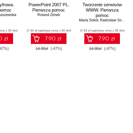
cyfrowa.
PowerPoint 2007 PL.
Tworzenie serwisów
pomoc
Pierwsza pomoc
WWW. Pierwsza
maszewska
Roland Zimek
pomoc
Maria Sokół
,
Radosław Sokół
ena z 30 dni)
(7,44 zł najniższa cena z 30 dni)
(7,44 zł najniższa cena z 30 dni)
0 zł
7.90 zł
7.90 zł
-47%)
14.90zł
(-47%)
14.90zł
(-47%)