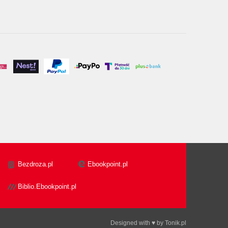
Bezdroza.pl
Ebookpoint.pl
Biblio.Ebookpoint.pl
Designed with ♥ by
Tonik.pl