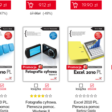
9 zł
9.12 zł
19.90 zł
-47%)
17.90zł
(-49%)
Promocja
Promocja
book
książka
ebook
książka
ebook
0 PL.
Fotografia cyfrowa.
Excel 2010 PL.
pomoc
Pierwsza pomoc.
Pierwsza pomoc
 Gunia
Wydanie II
Bartosz Gajda