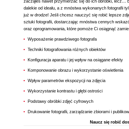
zacząłeś nawet przymierzać się do ich obróbki, lecz… b
dalekie od ideału, a z mnóstwa wykonanych fotografii t
już w drodze! Jeśli chcesz nauczyć się robić lepsze zdj
sztuki fotografii, dostarczając mnóstwa cennych wskazó
oraz oprogramowania, które pomoże Ci osiągnąć zamier
Wyposażenie prawdziwego fotografa
Techniki fotografowania różnych obiektów
Konfiguracja aparatu i jej wpływ na osiągane efekty
Komponowanie obrazu i wykorzystanie oświetlenia
Wpływ parametrów ekspozycji na zdjęcia
Wykorzystanie kontrastu i głębi ostrości
Podstawy obróbki zdjęć cyfrowych
Drukowanie fotografii, zarządzanie zbiorami i publikow
Naucz się robić do