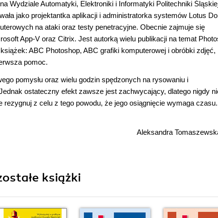
 Wydziale Automatyki, Elektroniki i Informatyki Politechniki Śląskie
ała jako projektantka aplikacji i administratorka systemów Lotus D
erowych na ataki oraz testy penetracyjne. Obecnie zajmuje się
osoft App-V oraz Citrix. Jest autorką wielu publikacji na temat Phot
mi książek: ABC Photoshop, ABC grafiki komputerowej i obróbki zdjęć,
Pierwsza pomoc.
wego pomysłu oraz wielu godzin spędzonych na rysowaniu i
 Jednak ostateczny efekt zawsze jest zachwycający, dlatego nigdy ni
e rezygnuj z celu z tego powodu, że jego osiągnięcie wymaga czasu.
Aleksandra Tomaszewsk
ostałe książki