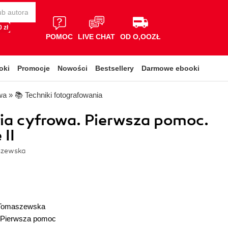
 zł
POMOC
LIVE CHAT
OD O,OOZŁ
oki
Promocje
Nowości
Bestsellery
Darmowe ebooki
wa
»
📚 Techniki fotografowania
ia cyfrowa. Pierwsza pomoc.
II
szewska
 Tomaszewska
Pierwsza pomoc