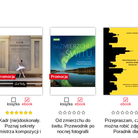
romocja
Promocja
książka
ebook
książka
ebook
ebook
Kadr (nie)doskonały.
Od zmierzchu do
Przepraszam, cz
Poznaj sekrety
świtu. Przewodnik po
można robić zdj
mistrza kompozycji i
nocnej fotografii
Poradnik dl
fotografuj,
krajobrazowej.
fotografów