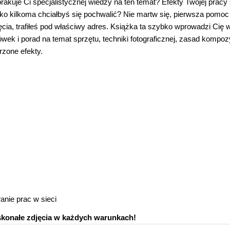
rakuje Ci specjalistycznej wiedzy na ten temat? Efekty Twojej pracy
ylko kilkoma chciałbyś się pochwalić? Nie martw się, pierwsza pomoc 
ęcia, trafiłeś pod właściwy adres. Książka ta szybko wprowadzi Cię w 
wek i porad na temat sprzętu, techniki fotograficznej, zasad kompozy
zone efekty.
anie prac w sieci
skonałe zdjęcia w każdych warunkach!