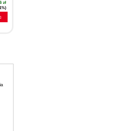
6 zł
51%)
a
ia