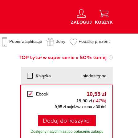
ZALOGUJ
KOSZYK
Pobierz aplikację
Bony
Podaruj prezent
TOP tytuł w super cenie » 50% taniej
Książka
niedostępna
10,55 zł
Ebook
19,90 zł
(-47%)
9,95 zł najniższa cena z 30 dni
Dodaj do koszyka
Dostępny natychmiast po opłaceniu zakupu