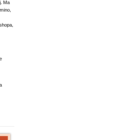
j. Ma
omino,
oshopa,
e
a