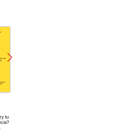
Promocja
książka
ebook
ebook
y tu
Świat florystyki.
Przewodnik
ęcia?
Sztuka układania i
fotograficznych
a
fotografowania
technik pozowania
kwiatów. Wydanie IV
modeli. Niezbędnik