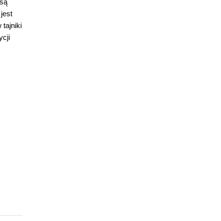
 są
jest
tajniki
cji