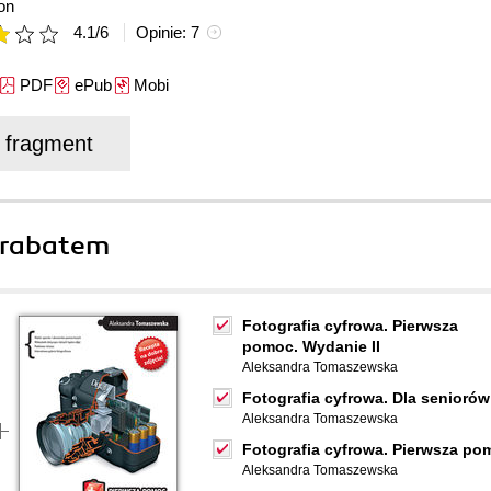
on
4.1
/
6
Opinie:
7
PDF
ePub
Mobi
j fragment
 rabatem
Fotografia cyfrowa. Pierwsza
pomoc. Wydanie II
Aleksandra Tomaszewska
Fotografia cyfrowa. Dla seniorów
Aleksandra Tomaszewska
Fotografia cyfrowa. Pierwsza po
Aleksandra Tomaszewska