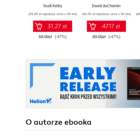
Scott Kelby
David duChemin
(29,49 zł najniższa cena z 30 dni)
(44,50 zł najniższa cena z 30 dni)
(4
31.27 zł
47.17 zł
59.00zł
(-47%)
89.00zł
(-47%)
O autorze
ebooka