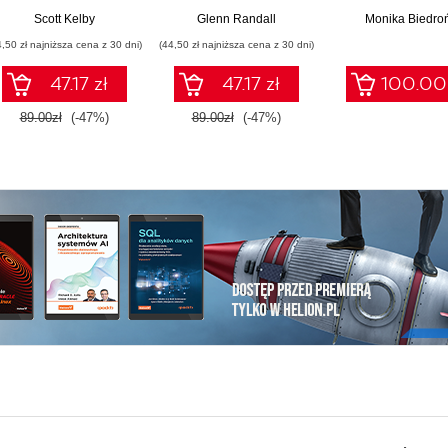
przełamując
Wydanie II
Scott Kelby
Glenn Randall
Monika Biedro
schematy
4,50 zł najniższa cena z 30 dni)
(44,50 zł najniższa cena z 30 dni)
47.17 zł
47.17 zł
100.00 
89.00zł
(-47%)
89.00zł
(-47%)