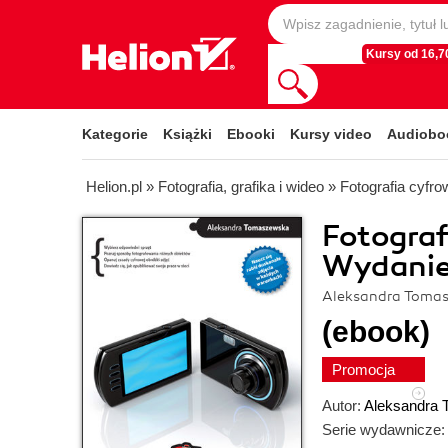
Kursy od 16,70
Kategorie
Książki
Ebooki
Kursy video
Audiobo
Helion.pl
»
Fotografia, grafika i wideo
»
Fotografia cyfro
Fotograf
Wydanie 
Aleksandra Toma
(ebook)
Promocja
Autor:
Aleksandra
Serie wydawnicze: