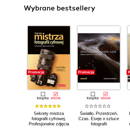
Wybrane bestsellery
Promocja
Promocja
P
książka
ebook
książka
ebook
Sekrety mistrza
Światło. Przestrzeń.
fotografii cyfrowej.
Czas. Eseje o sztuce
Profesjonalne zdjęcia
fotografii
krok po kroku