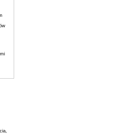
em
tów
ymi
cia,