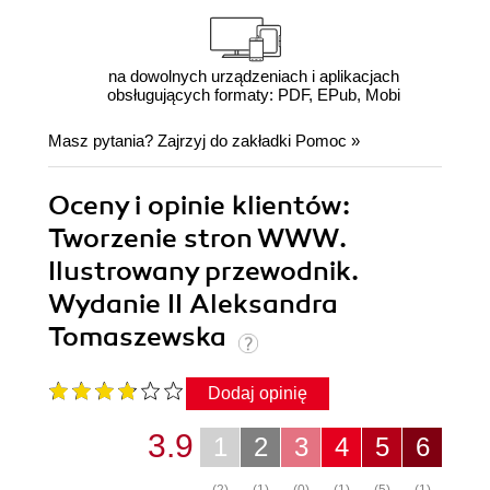
na dowolnych urządzeniach i aplikacjach
obsługujących formaty: PDF, EPub, Mobi
Masz pytania? Zajrzyj do zakładki
Pomoc
»
Oceny i opinie klientów:
Tworzenie stron WWW.
Ilustrowany przewodnik.
Wydanie II Aleksandra
Tomaszewska
Dodaj opinię
3.9
1
2
3
4
5
6
(2)
(1)
(0)
(1)
(5)
(1)