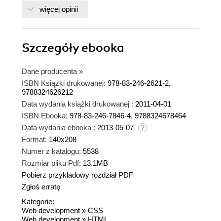
więcej opinii
Szczegóły
ebooka
Dane producenta
»
ISBN Książki drukowanej:
978-83-246-2621-2,
9788324626212
Data wydania książki drukowanej :
2011-04-01
ISBN Ebooka:
978-83-246-7846-4, 9788324678464
Data wydania ebooka :
2013-05-07
Format:
140x208
Numer z katalogu:
5538
Rozmiar pliku Pdf:
13.1MB
Pobierz przykładowy rozdział PDF
Zgłoś erratę
Kategorie:
Web development
»
CSS
Web development
»
HTML