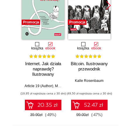
Promocja
Promocja
Promocj
książka
ebook
książka
ebook
ksią
Internet. Jak działa
Bitcoin. Ilustrowany
Al
naprawdę?
przewodnik
Ilu
Ilustrowany
prz
przewodnik po
Kalle Rosenbaum
protokołach,
Article 19 (Author)
,
Mallory Knodel (Contributor)
,
Ulrike Uhlig i in.
Adity
prywatności,
(19,95 zł najniższa cena z 30 dni)
(49,50 zł najniższa cena z 30 dni)
(33,50 zł naj
cenzurze i
zarządzaniu
20.35 zł
52.47 zł
39.90zł
(-49%)
99.00zł
(-47%)
67.0