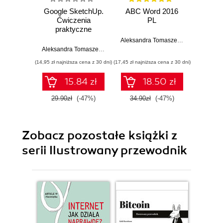
Google SketchUp.
ABC Word 2016
ABC P
Ćwiczenia
PL
2
praktyczne
Aleksandra Tomaszewska
Aleksandra Tomaszewska
(14,95 zł najniższa cena z 30 dni)
(17,45 zł najniższa cena z 30 dni)
(17,45 zł naj
15.84 zł
18.50 zł
29.90zł
(-47%)
34.90zł
(-47%)
34.9
Zobacz pozostałe książki z
serii Ilustrowany przewodnik