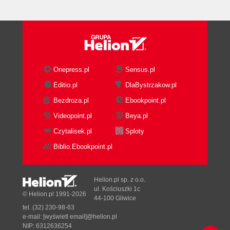
Onepress.pl
Sensus.pl
Editio.pl
DlaBystrzakow.pl
Bezdroza.pl
Ebookpoint.pl
Videopoint.pl
Beya.pl
Czytalisek.pl
Sploty
Biblio.Ebookpoint.pl
Helion.pl sp. z o.o.
ul. Kościuszki 1c
© Helion.pl 1991-2026
44-100 Gliwice
tel. (32) 230-98-63
e-mail:
[wyświetl email]@helion.pl
NIP: 6312636254