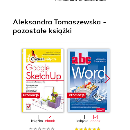
Aleksandra Tomaszewska -
pozostałe książki
Promocja
Promocja
Promocj
książka
ebook
książka
ebook
ksią