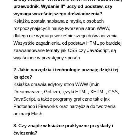
Eksportowanie i publikowanie filmów (189)
przewodnik. Wydanie II" uczy od podstaw, czy
wymaga wcześniejszego doświadczenia?
Rozdział 9. Promocja (191)
Książka została napisana z myślą o osobach
Wyszukiwarki internetowe (193)
rozpoczynających naukę tworzenia stron WWW,
Reklama (200)
dlatego nie wymaga wcześniejszego doświadczenia.
Katalogi internetowe (201)
Wszystkie zagadnienia, od podstaw HTML po bardziej
Ogłoszenia prasowe (202)
zaawansowane tematy jak CSS czy JavaScript, są
Poczta elektroniczna (203)
wyjaśnione w przystępny sposób.
Banery reklamowe (205)
2. Jakie narzędzia i technologie poznaję dzięki tej
Rozdział 10. Poradnik, czyli od czego zacząć (207)
książce?
Struktura witryny (212)
Książka omawia edytory stron WWW (m.in.
Szablon witryny (213)
Dreamweaver, GoLive), języki HTML, XHTML, CSS,
Projektowanie zawartości stron (215)
JavaScript, a także programy graficzne takie jak
Photoshop i Fireworks oraz narzędzia do tworzenia
animacji Flash.
3. Czy znajdę w książce praktyczne przykłady i
ćwiczenia?