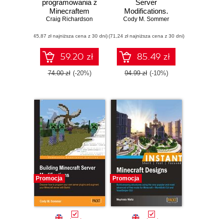
programowania z
Server
Minecraftem
Modifications.
Craig Richardson
Cody M. Sommer
Create and
customize your
(45,87 zł najniższa cena z 30 dni)
(71,24 zł najniższa cena z 30 dni)
very own Minecraft
server using Java
and the Spigot API
59.20 zł
85.49 zł
- Second Edition
74.00 zł
(-20%)
94.99 zł
(-10%)
Promocja
Promocja