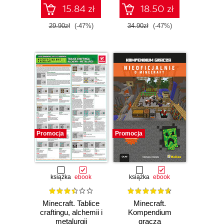
15.84 zł
18.50 zł
29.90zł
(-47%)
34.90zł
(-47%)
Promocja
Promocja
książka
ebook
książka
ebook
Minecraft. Tablice
Minecraft.
craftingu, alchemii i
Kompendium
metalurgii
gracza