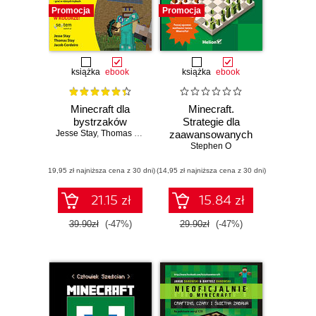
Promocja
Promocja
książka
ebook
książka
ebook
Minecraft dla
Minecraft.
bystrzaków
Strategie dla
Jesse Stay
,
Thomas Stay
,
Jacob Cordeiro
zaawansowanych
Stephen O
graczy
(19,95 zł najniższa cena z 30 dni)
(14,95 zł najniższa cena z 30 dni)
21.15 zł
15.84 zł
39.90zł
(-47%)
29.90zł
(-47%)