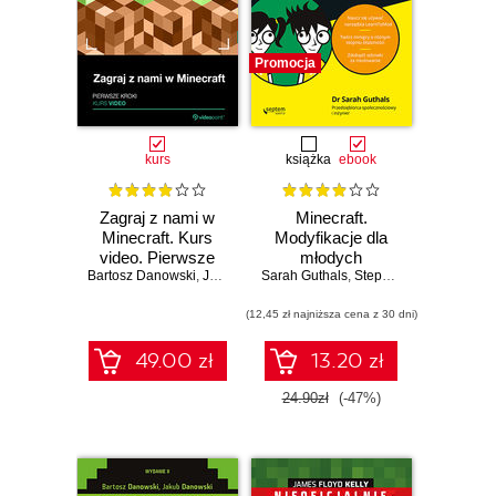
Promocja
kurs
książka
ebook
Zagraj z nami w
Minecraft.
Minecraft. Kurs
Modyfikacje dla
video. Pierwsze
młodych
Bartosz Danowski
kroki
,
Jakub Danowski
Sarah Guthals
bystrzaków
,
Stephen Foster
,
Lindse
(12,45 zł najniższa cena z 30 dni)
49.00 zł
13.20 zł
24.90zł
(-47%)