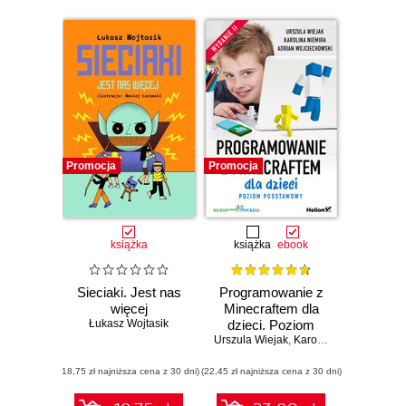
Promocja
Promocja
książka
książka
ebook
Sieciaki. Jest nas
Programowanie z
więcej
Minecraftem dla
Łukasz Wojtasik
dzieci. Poziom
Urszula Wiejak
podstawowy.
,
Karolina Niemira
,
Adri
Wydanie II
(18,75 zł najniższa cena z 30 dni)
(22,45 zł najniższa cena z 30 dni)