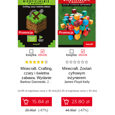
Promocja
Promocja
książka
ebook
książka
ebook
Minecraft. Crafting,
Minecraft. Zostań
czary i świetna
cyfrowym
zabawa. Wydanie
inżynierem
Bartosz Danowski
II
,
Jakub Danowski
James Floyd Kelly
(14,95 zł najniższa cena z 30 dni)
(22,45 zł najniższa cena z 30 dni)
15.84 zł
23.80 zł
29.90zł
(-47%)
44.90zł
(-47%)