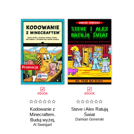
Promocja
ebook
ebook
Kodowanie z
Steve i Alex Ratują
Minecraftem.
Świat
Buduj wyżej,
Damian Gonerski
szybciej zbieraj
Al Sweigart
plony, kop głębiej i