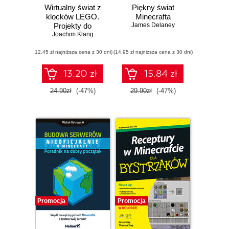
Wirtualny świat z
Piękny świat
klocków LEGO.
Minecrafta
Projekty do
James Delaney
samodzielnego
Joachim Klang
wykonania
(12,45 zł najniższa cena z 30 dni)
(14,95 zł najniższa cena z 30 dni)
13.20 zł
15.84 zł
24.90zł
(-47%)
29.90zł
(-47%)
Promocja
Promocja