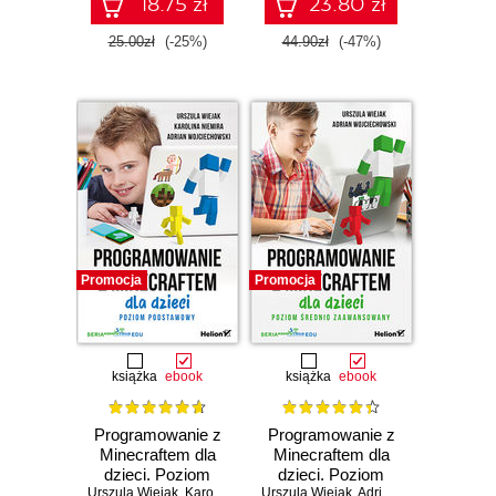
18.75 zł
23.80 zł
25.00zł
(-25%)
44.90zł
(-47%)
Promocja
Promocja
książka
ebook
książka
ebook
Programowanie z
Programowanie z
Minecraftem dla
Minecraftem dla
dzieci. Poziom
dzieci. Poziom
Urszula Wiejak
podstawowy
,
Karolina Niemira
Urszula Wiejak
,
Adrian Wojciechowski
średnio
,
Adrian Wojciechowski