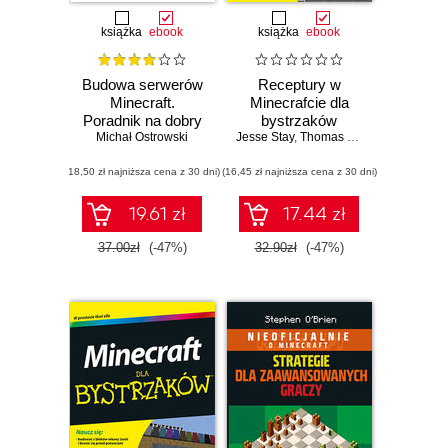
książka
ebook
książka
ebook
Budowa serwerów
Receptury w
Minecraft.
Minecrafcie dla
Poradnik na dobry
bystrzaków
Michał Ostrowski
początek
Jesse Stay
,
Thomas Stay
(18,50 zł najniższa cena z 30 dni)
(16,45 zł najniższa cena z 30 dni)
19.61 zł
17.44 zł
37.00zł
(-47%)
32.90zł
(-47%)