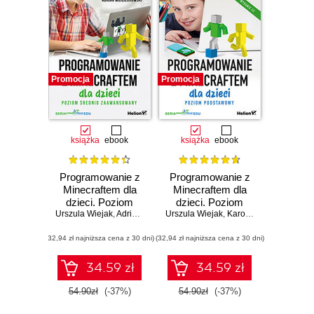
Promocja
Promocja
książka
ebook
książka
ebook
Programowanie z
Programowanie z
Minecraftem dla
Minecraftem dla
dzieci. Poziom
dzieci. Poziom
Urszula Wiejak
średnio
,
Adrian Wojciechowski
Urszula Wiejak
podstawowy.
,
Karolina Niemira
,
Adri
zaawansowany.
Wydanie III
(32,94 zł najniższa cena z 30 dni)
Wydanie II
(32,94 zł najniższa cena z 30 dni)
34.59 zł
34.59 zł
54.90zł
(-37%)
54.90zł
(-37%)