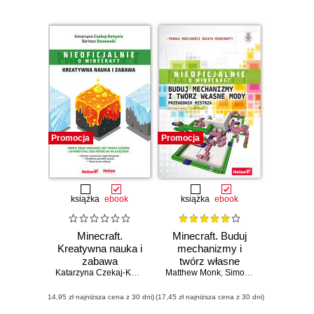
Promocja
Promocja
książka
ebook
książka
ebook
Minecraft.
Minecraft. Buduj
Kreatywna nauka i
mechanizmy i
zabawa
twórz własne
Katarzyna Czekaj-Kotynia
,
Bartosz Danowski
Matthew Monk
mody. Przewodnik
,
Simon Monk
mistrza
(14,95 zł najniższa cena z 30 dni)
(17,45 zł najniższa cena z 30 dni)