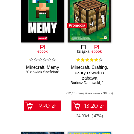
Promocja
ebook
książka
ebook
Minecraft. Memy
Minecraft. Crafting,
"Człowiek Sześcian"
czary i świetna
zabawa
Bartosz Danowski
,
Jakub Danowski
(12,45 zł najniższa cena z 30 dni)
9.90 zł
13.20 zł
24.90zł
(-47%)