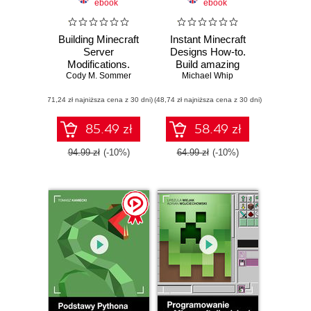
ebook
ebook
Building Minecraft
Instant Minecraft
Server
Designs How-to.
Modifications.
Build amazing
Discover how to
Cody M. Sommer
structures using
Michael Whip
program your own
the very popular
(71,24 zł najniższa cena z 30 dni)
server plugins and
(48,74 zł najniższa cena z 30 dni)
and most
augment your
advanced of free
Minecraft server
mods for Minecraft
85.49 zł
58.49 zł
with Bukkit
‚Äì WorldEdit CUI
and VoxelSniper
94.99 zł
(-10%)
64.99 zł
(-10%)
GUI