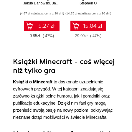
Jakub Danowski
,
Bartosz Danowski
Stephen O
(4,97 zł najniższa cena z 30 dni)
(14,95 zł najniższa cena z 30 dni)
5.27 zł
15.84 zł
9.95zł
(-47%)
29.90zł
(-47%)
Książki Minecraft - coś więcej
niż tylko gra
Książki o Minecraft
to doskonałe uzupełnienie
cyfrowych przygód. W tej kategorii znajdują się
zarówno książki pełne humoru, jak i poradniki oraz
publikacje edukacyjne. Dzięki nim fani gry mogą
przenieść swoją pasję na nowy poziom, odkrywając
nieznane dotąd możliwości w świecie Minecrafta.