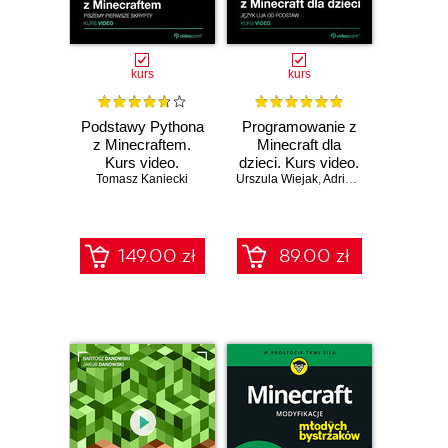
kurs
kurs
Podstawy Pythona
Programowanie z
z Minecraftem.
Minecraft dla
Kurs video.
dzieci. Kurs video.
Piszemy pierwsze
Tomasz Kaniecki
Urszula Wiejak
Język Lua od
,
Adrian Wojciechowski
skrypty
podstaw
149.00 zł
89.00 zł