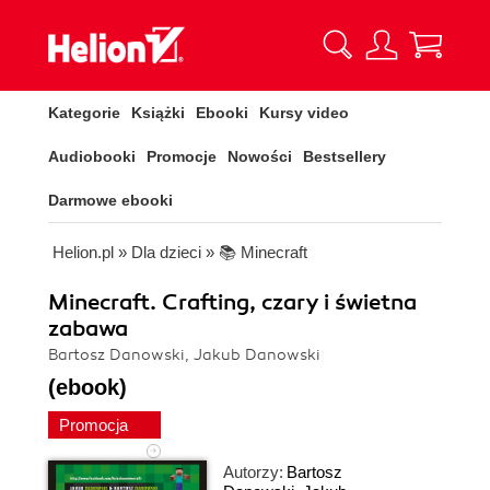
Kategorie
Książki
Ebooki
Kursy video
Audiobooki
Promocje
Nowości
Bestsellery
Darmowe ebooki
Helion.pl
»
Dla dzieci
»
📚 Minecraft
Minecraft. Crafting, czary i świetna
zabawa
Bartosz Danowski, Jakub Danowski
(ebook)
Promocja
Autorzy:
Bartosz