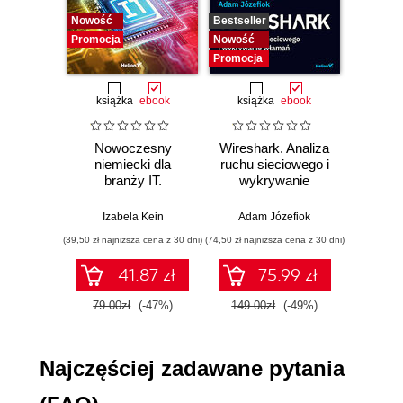
Nowość
Bestseller
Bestselle
4. Kolejne kroki w świecie Minecrafta (67)
Promocja
Nowość
Nowość
Zaklinanie przedmiotów (68)
Promocja
Promocj
Wytapianie w piecu (71)
Mechanizmy (73)
książka
ebook
książka
ebook
ksią
5. Minecraft jest nudny? Poznaj więc modyfikacje!
Nowoczesny
Wireshark. Analiza
Aut
(77)
niemiecki dla
ruchu sieciowego i
prze
branży IT.
wykrywanie
s
Wgrywanie skórek (78)
Praktyczne
włamań
ste
Paczki zasobów (81)
przykłady i
p
Izabela Kein
Adam Józefiok
Wito
Modyfikacje (84)
ćwiczenia
(39,50 zł najniższa cena z 30 dni)
(74,50 zł najniższa cena z 30 dni)
(29,95 zł naj
6. Dodatek (91)
41.87 zł
75.99 zł
Komendy i polecenia (92)
Tryb jedno- i wieloosobowy (92)
79.00zł
(-47%)
149.00zł
(-49%)
59.9
Portal Netheru (96)
Najczęściej zadawane pytania
Podsumowanie (99)
Skorowidz (101)