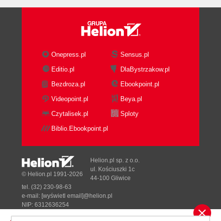
Onepress.pl
Sensus.pl
Editio.pl
DlaBystrzakow.pl
Bezdroza.pl
Ebookpoint.pl
Videopoint.pl
Beya.pl
Czytalisek.pl
Sploty
Biblio.Ebookpoint.pl
Helion.pl sp. z o.o.
ul. Kościuszki 1c
© Helion.pl 1991-2026
44-100 Gliwice
tel. (32) 230-98-63
e-mail:
[wyświetl email]@helion.pl
NIP: 6312636254
Regon: 241989027