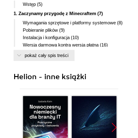
Wstęp (5)
1. Zaczynamy przygodę z Minecraftem (7)
Wymagania sprzętowe i platformy systemowe (8)
Pobieranie plików (9)
Instalacja i konfiguracja (10)
Wersja darmowa kontra wersja płatna (16)
2. Stawiamy pierwsze kroki w świecie Minecrafta
pokaż cały spis treści
(21)
Rozpoczynamy rozgrywkę (22)
Helion - inne książki
Poruszanie się i nawigowanie w świecie
Minecrafta (24)
Najważniejsze elementy gry (27)
3. Przykładowy scenariusz gry (55)
Dzień pierwszy (56)
Dzień drugi (57)
Dzień trzeci (60)
Dzień czwarty (63)