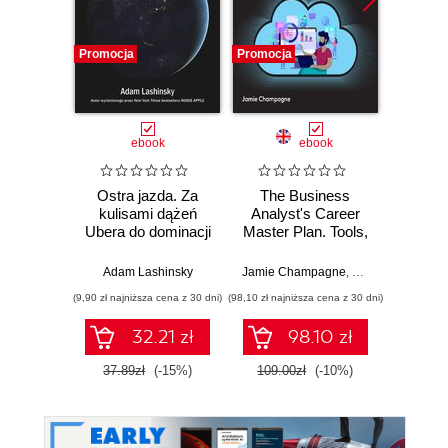
Promocja
Promocja
Promocj
ebook
ebook
Ostra jazda. Za
The Business
Proc
kulisami dążeń
Analyst's Career
Digit
Ubera do dominacji
Master Plan. Tools,
Sha
na świecie
techniques, and
digital 
strategies for a
over 5
Adam Lashinsky
Jamie Champagne
,
Vincent Mirabelli
Mel
thriving career in
wal
(9,90 zł najniższa cena z 30 dni)
(98,10 zł najniższa cena z 30 dni)
(98,10 zł naj
business analysis
32.21 zł
98.10 zł
37.89zł
(-15%)
109.00zł
(-10%)
109.0