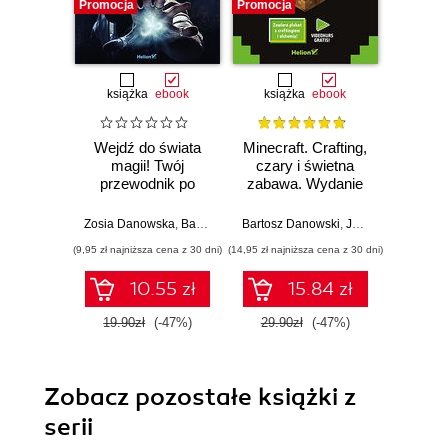
Promocja
Promocja
książka
ebook
książka
ebook
Wejdź do świata
Minecraft. Crafting,
Zagra
magii! Twój
czary i świetna
Minec
przewodnik po
zabawa. Wydanie
video
grze Harry Potter:
II
Wizards Unite
Zosia Danowska
,
Bartosz Danowski
Bartosz Danowski
,
Jakub Danowski
Bartosz 
(9,95 zł najniższa cena z 30 dni)
(14,95 zł najniższa cena z 30 dni)
10.55 zł
15.84 zł
19.90zł
(-47%)
29.90zł
(-47%)
Zobacz pozostałe książki z
serii