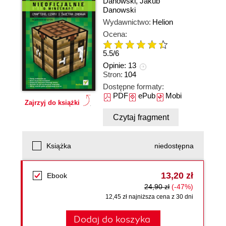
Danowski
,
Jakub
Danowski
Wydawnictwo:
Helion
Ocena:
5.5
/
6
Opinie:
13
Stron:
104
Dostępne formaty:
PDF
ePub
Mobi
Zajrzyj do książki
Czytaj fragment
Książka
niedostępna
13,20 zł
Ebook
24,90 zł
(-47%)
12,45 zł najniższa cena z 30 dni
Dodaj do koszyka