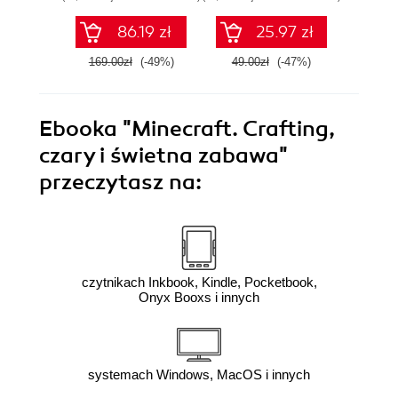
bezpieczeństwo
sieci
86.19 zł
25.97 zł
169.00zł
(-49%)
49.00zł
(-47%)
59.0
Ebooka
"Minecraft. Crafting,
czary i świetna zabawa"
przeczytasz na:
czytnikach Inkbook, Kindle, Pocketbook,
Onyx Booxs i innych
systemach Windows, MacOS i innych