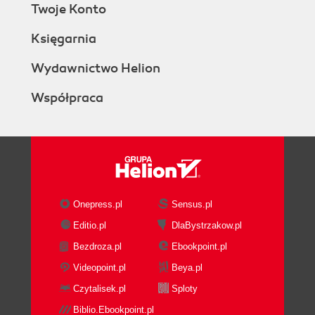
Twoje Konto
Księgarnia
Wydawnictwo Helion
Współpraca
Onepress.pl
Sensus.pl
Editio.pl
DlaBystrzakow.pl
Bezdroza.pl
Ebookpoint.pl
Videopoint.pl
Beya.pl
Czytalisek.pl
Sploty
Biblio.Ebookpoint.pl