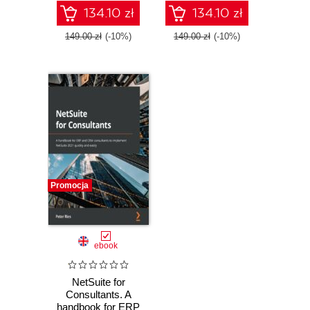
Third Edition
- Second Edition
134.10 zł
134.10 zł
149.00 zł
(-10%)
149.00 zł
(-10%)
Promocja
ebook
NetSuite for
Consultants. A
handbook for ERP