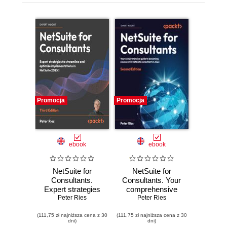
Promocja
Promocja
ebook
ebook
NetSuite for
NetSuite for
Consultants.
Consultants. Your
Expert strategies
comprehensive
to streamline and
Peter Ries
guide to becoming
Peter Ries
optimize
a successful
(111,75 zł najniższa cena z 30
implementations in
(111,75 zł najniższa cena z 30
NetSuite
dni)
dni)
NetSuite 2025.1 -
consultant in 2023