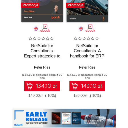
Promocja
Promocja
Promocj
ebook
ebook
ksią
NetSuite for
NetSuite for
Wor
Consultants.
Consultants. A
Power
Expert strategies to
handbook for ERP
ty
streamline and
and CRM
zaawa
optimize
consultants to
Peter Ries
Peter Ries
Edward
implementations in
implement
(134,10 zł najniższa cena z 30
(143,10 zł najniższa cena z 30
(44,50 zł naj
NetSuite 2025.1 -
NetSuite 2021
dni)
dni)
Third Edition
quickly and easily
134.10 zł
143.10 zł
149.00zł
(-10%)
159.00zł
(-10%)
89.0