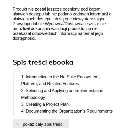
Produkt nie został jeszcze oceniony pod kątem
ułatwień dostępu lub nie podano żadnych informacji o
ułatwieniach dostępu lub są one niewystarczające.
Prawdopodobnie Wydawca/Dostawca jeszcze nie
umożliwił dokonania walidacji produktu lub nie
przekazał odpowiednich informacji na temat jego
dostępności.
Spis treści
ebooka
1. Introduction to the NetSuite Ecosystem,
Platform, and Related Features
2. Selecting and Applying an Implementation
Methodology
3. Creating a Project Plan
4. Documenting the Organization's Requirements
5. Analyzing the Organization's Users and Roles
pokaż cały spis treści
6. Understanding the Organization's Accounting