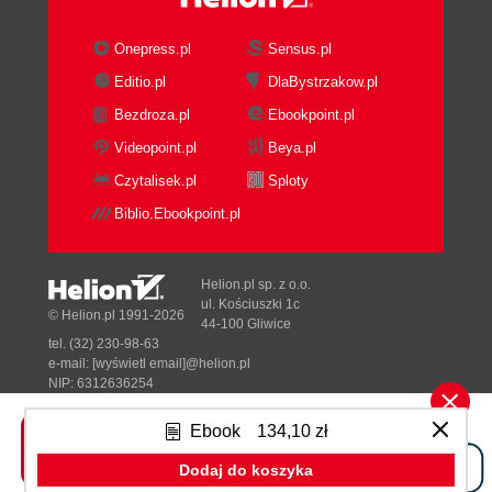
Onepress.pl
Sensus.pl
Editio.pl
DlaBystrzakow.pl
Bezdroza.pl
Ebookpoint.pl
Videopoint.pl
Beya.pl
Czytalisek.pl
Sploty
Biblio.Ebookpoint.pl
Helion.pl sp. z o.o.
ul. Kościuszki 1c
© Helion.pl 1991-2026
44-100 Gliwice
tel. (32) 230-98-63
e-mail:
[wyświetl email]@helion.pl
NIP: 6312636254
Regon: 241989027
Ebook
134,10 zł
Designed with ♥ by
Tonik.pl
Dodaj do koszyka