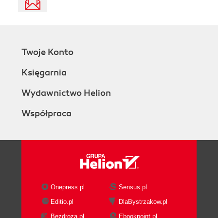
Twoje Konto
Księgarnia
Wydawnictwo Helion
Współpraca
Onepress.pl
Sensus.pl
Editio.pl
DlaBystrzakow.pl
Bezdroza.pl
Ebookpoint.pl