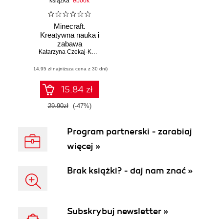
książka
ebook
Minecraft.
Kreatywna nauka i
zabawa
Katarzyna Czekaj-Kotynia
,
Bartosz Danowski
(14,95 zł najniższa cena z 30 dni)
15.84 zł
29.90zł
(-47%)
Program partnerski - zarabiaj
więcej »
Brak książki? - daj nam znać »
Subskrybuj newsletter »