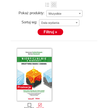
Pokaż produkty:
Wszystkie
Sortuj wg:
Data wydania
Filtruj »
Promocja