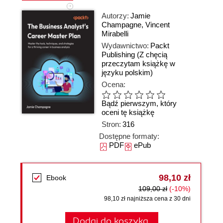
Autorzy:
Jamie
Champagne
,
Vincent
Mirabelli
Wydawnictwo:
Packt
Publishing
(Z chęcią
przeczytam książkę w
języku polskim)
Ocena:
Bądź pierwszym, który
oceni tę książkę
Stron:
316
Dostępne formaty:
PDF
ePub
98,10 zł
Ebook
109,00 zł
(-10%)
98,10 zł najniższa cena z 30 dni
Dodaj do koszyka