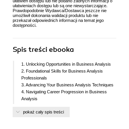
ułatwień dostępu lub nie podano żadnych informacji o
ułatwieniach dostępu lub są one niewystarczające.
Prawdopodobnie Wydawca/Dostawca jeszcze nie
umożliwił dokonania walidacji produktu lub nie
przekazał odpowiednich informacji na temat jego
dostępności.
Spis treści
ebooka
1. Unlocking Opportunities in Business Analysis
2. Foundational Skills for Business Analysis
Professionals
3. Advancing Your Business Analysis Techniques
4. Navigating Career Progression in Business
Analysis
5. Specializations within Business Analysis
pokaż cały spis treści
6. Business Analysis Certifications and Training
7. The Role of Technology in Business Analysis
8. Building Effective Stakeholder Relationships and