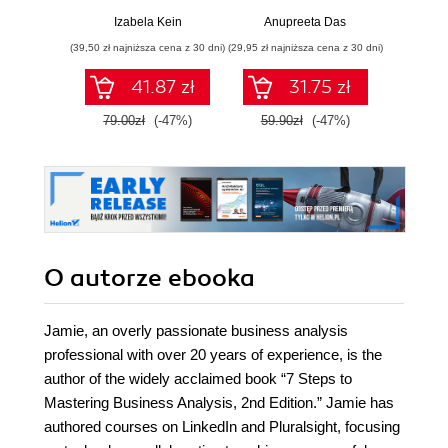
przykłady i
niejawne
sobą,
Izabela Kein
Anupreeta Das
Toma
ćwiczenia
zes
(39,50 zł najniższa cena z 30 dni)
(29,95 zł najniższa cena z 30 dni)
(29,95 zł naj
c
hiper
41.87 zł
31.75 zł
79.00zł
(-47%)
59.90zł
(-47%)
59.9
O autorze
ebooka
Jamie, an overly passionate business analysis
professional with over 20 years of experience, is the
author of the widely acclaimed book “7 Steps to
Mastering Business Analysis, 2nd Edition.” Jamie has
authored courses on LinkedIn and Pluralsight, focusing