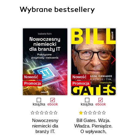
Wybrane bestsellery
Nowość
Nowość
Promocj
Promocja
Promocja
książka
ebook
książka
ebook
książka
e
Nowoczesny
Bill Gates. Wizja.
12 
niemiecki dla
Władza. Pieniądze.
branży IT.
O wpływach,
DOSK
Praktyczne
biznesie i tym, co
Jak 