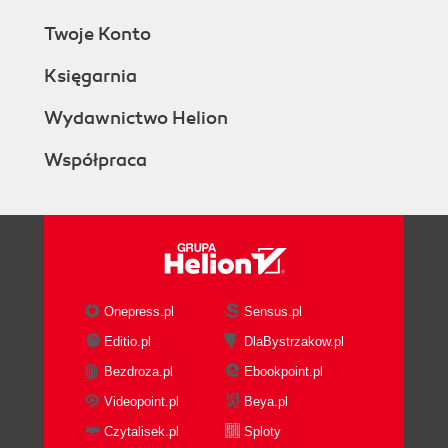
Twoje Konto
Księgarnia
Wydawnictwo Helion
Współpraca
Onepress.pl
Sensus.pl
Editio.pl
DlaBystrzakow.pl
Bezdroza.pl
Ebookpoint.pl
Videopoint.pl
Beya.pl
Czytalisek.pl
Sploty