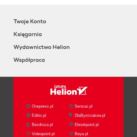
Twoje Konto
Księgarnia
Wydawnictwo Helion
Współpraca
Onepress.pl
Sensus.pl
Editio.pl
DlaBystrzakow.pl
Bezdroza.pl
Ebookpoint.pl
Videopoint.pl
Beya.pl