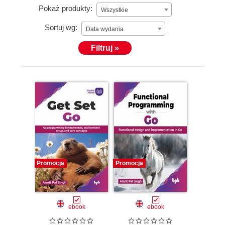
Pokaż produkty:
Wszystkie
Sortuj wg:
Data wydania
Filtruj »
Promocja
Promocja
ebook
ebook