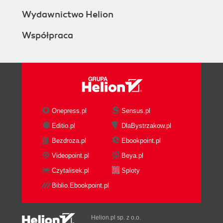
Wydawnictwo Helion
Współpraca
Onepress.pl
Sensus.pl
Editio.pl
DlaBystrzakow.pl
Bezdroza.pl
Ebookpoint.pl
Videopoint.pl
Beya.pl
Czytalisek.pl
Sploty
Biblio.Ebookpoint.pl
Helion.pl sp. z o.o.