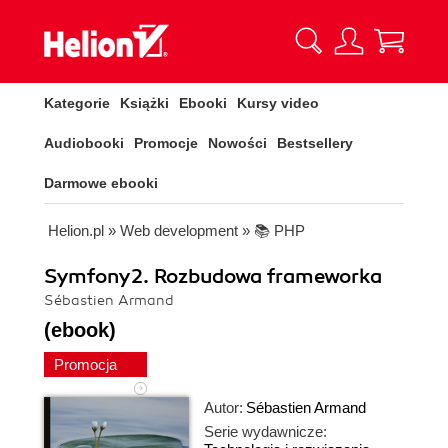
Kategorie
Książki
Ebooki
Kursy video
Audiobooki
Promocje
Nowości
Bestsellery
Darmowe ebooki
Helion.pl
»
Web development
»
📚 PHP
Symfony2. Rozbudowa frameworka
Sébastien Armand
(ebook)
Promocja
Autor:
Sébastien Armand
Serie wydawnicze: