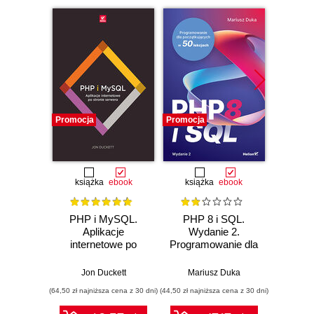
Promocja
Promocja
Promocj
książka
ebook
książka
ebook
PHP i MySQL.
PHP 8 i SQL.
Maste
Aplikacje
Wydanie 2.
internetowe po
Programowanie dla
Devel
stronie serwera
początkujących w
50 lekcjach
Jon Duckett
Mariusz Duka
(64,50 zł najniższa cena z 30 dni)
(44,50 zł najniższa cena z 30 dni)
(89,91 zł naj