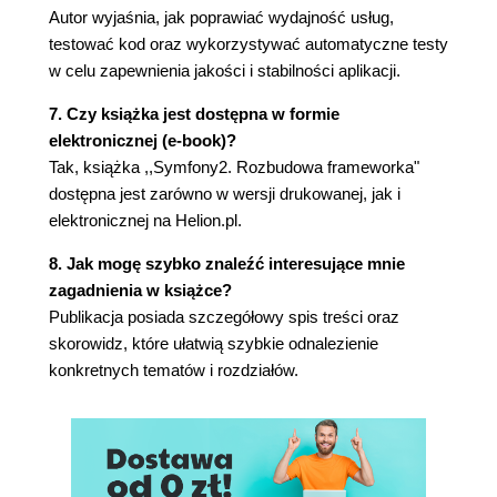
Autor wyjaśnia, jak poprawiać wydajność usług,
Dystrybucja i licencjonowanie (118)
testować kod oraz wykorzystywać automatyczne testy
Czy to jest tylko pakiet? (119)
w celu zapewnienia jakości i stabilności aplikacji.
Podsumowanie (120)
Skorowidz (121)
7. Czy książka jest dostępna w formie
elektronicznej (e-book)?
Tak, książka ,,Symfony2. Rozbudowa frameworka"
dostępna jest zarówno w wersji drukowanej, jak i
elektronicznej na Helion.pl.
8. Jak mogę szybko znaleźć interesujące mnie
zagadnienia w książce?
Publikacja posiada szczegółowy spis treści oraz
skorowidz, które ułatwią szybkie odnalezienie
konkretnych tematów i rozdziałów.