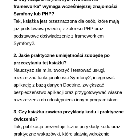
Przekształcanie danych (54)
frameworka" wymaga wcześniejszej znajomości
Formularze wykorzystujące dane użytkowników
Symfony lub PHP?
(56)
Tak, książka jest przeznaczona dla osób, które mają
O krok dalej (57)
już podstawową wiedzę z zakresu PHP oraz
Początkowa konfiguracja (58)
podstawowe doświadczenie z frameworkiem
Dodawanie i usuwanie pól (60)
Symfony2.
Podsumowanie (62)
2. Jakie praktyczne umiejętności zdobędę po
Rozdział 4. Bezpieczeństwo (63)
przeczytaniu tej książki?
Uwierzytelnianie (63)
Nauczysz się m.in. tworzyć i testować usługi,
Proste uwierzytelnianie OAuth poprzez
rozszerzać funkcjonalności Symfony2, integrować
GitHub (64)
aplikację z bazą danych Doctrine, zwiększać
Autoryzacja (74)
bezpieczeństwo aplikacji oraz przygotowywać własne
Votery (75)
rozszerzenia do udostępnienia innym programistom.
Adnotacje (80)
Zabezpieczanie API - przykład (85)
3. Czy książka zawiera przykłady kodu i praktyczne
Podsumowanie (87)
ćwiczenia?
Rozdział 5. Doctrine (89)
Tak, publikacja prezentuje liczne przykłady kodu oraz
praktyczne wskazówki, które ułatwią wdrożenie
Tworzenie własnych typów danych (89)