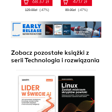
68.37 zł
47.17 zł
129.00zł
(-47%)
89.00zł
(-47%)
99.9
Zobacz pozostałe książki z
serii Technologia i rozwiązania