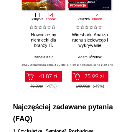
Promocja
Promocj
Rozdział 2. Polecenia i szablony (33)
Polecenia (33)
książka
ebook
książka
ebook
ksią
Początkowa sytuacja (33)
Zmienianie rozmiaru obrazów użytkowników
Nowoczesny
Wireshark. Analiza
Aut
(34)
niemiecki dla
ruchu sieciowego i
prze
branży IT.
wykrywanie
s
Testowanie polecenia (37)
Praktyczne
włamań
ste
Polecenia jako interfejs do usług (38)
przykłady i
p
Izabela Kein
Adam Józefiok
Wito
Twig (40)
ćwiczenia
(39,50 zł najniższa cena z 30 dni)
(74,50 zł najniższa cena z 30 dni)
(29,95 zł naj
Zarządzanie skryptami (41)
Testowanie rozszerzenia Twig (43)
41.87 zł
75.99 zł
Filtr różnicy czasowej (44)
79.00zł
(-47%)
149.00zł
(-49%)
59.9
Podsumowanie (45)
Rozdział 3. Formularze (47)
Najczęściej zadawane pytania
Element wejściowy dla współrzędnych
geograficznych (47)
(FAQ)
Podstawowa konfiguracja (49)
Używanie mapy (51)
1. Czy książka ,,Symfony2. Rozbudowa