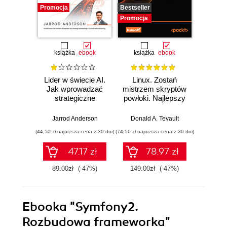
Promocja
Bestseller
Promocj
Promocja
książka
ebook
książka
ebook
ksią
Lider w świecie AI.
Linux. Zostań
P
Jak wprowadzać
mistrzem skryptów
Re
strategiczne
powłoki. Najlepszy
Ob
innowacje, rozwijać
przewodnik, z
nauko
biznes i
którym
cz
Jarrod Anderson
Donald A. Tevault
William 
przewodzić
zoptymalizujesz,
eksp
(44,50 zł najniższa cena z 30 dni)
(74,50 zł najniższa cena z 30 dni)
(44,50 zł naj
zespołowi w erze
zautomatyzujesz i
anali
sztucznej
usprawnisz każde
Python
47.17 zł
78.97 zł
inteligencji
zadanie
89.00zł
(-47%)
149.00zł
(-47%)
89.0
Ebooka
"Symfony2.
Rozbudowa frameworka"