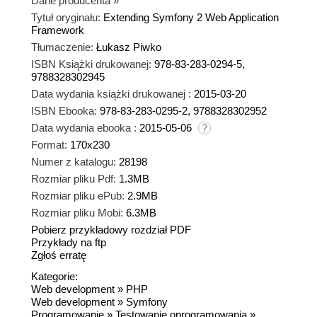
Dane producenta
»
Tytuł oryginału:
Extending Symfony 2 Web Application
Framework
Tłumaczenie:
Łukasz Piwko
ISBN Książki drukowanej:
978-83-283-0294-5,
9788328302945
Data wydania książki drukowanej :
2015-03-20
ISBN Ebooka:
978-83-283-0295-2, 9788328302952
Data wydania ebooka :
2015-05-06
Format:
170x230
Numer z katalogu:
28198
Rozmiar pliku Pdf:
1.3MB
Rozmiar pliku ePub:
2.9MB
Rozmiar pliku Mobi:
6.3MB
Pobierz przykładowy rozdział PDF
Przykłady na ftp
Zgłoś erratę
Kategorie:
Web development
»
PHP
Web development
»
Symfony
Programowanie
»
Testowanie oprogramowania
»