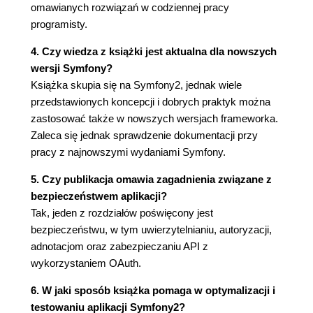
omawianych rozwiązań w codziennej pracy
Miejsce przebywania użytkowników i miejsca
programisty.
spotkań (89)
Testowanie (92)
4. Czy wiedza z książki jest aktualna dla nowszych
Własne funkcje DQL (93)
wersji Symfony?
Kontrola wersji (97)
Książka skupia się na Symfony2, jednak wiele
Ustawianie wersji wszystkich jednostek (99)
przedstawionych koncepcji i dobrych praktyk można
Używanie i aktualizowanie wersji (100)
zastosować także w nowszych wersjach frameworka.
Testowanie (101)
Zaleca się jednak sprawdzenie dokumentacji przy
Tworzenie filtra Doctrine (103)
pracy z najnowszymi wydaniami Symfony.
Podsumowanie (106)
5. Czy publikacja omawia zagadnienia związane z
Rozdział 6. Udostępnianie własnych rozszerzeń
bezpieczeństwem aplikacji?
innym programistom (107)
Tak, jeden z rozdziałów poświęcony jest
Tworzenie pakietu (107)
bezpieczeństwu, w tym uwierzytelnianiu, autoryzacji,
Udostępnianie konfiguracji (110)
adnotacjom oraz zabezpieczaniu API z
Przygotowanie do udostępnienia pakietu (116)
wykorzystaniem OAuth.
Badania (116)
6. W jaki sposób książka pomaga w optymalizacji i
Dokumentacja (116)
testowaniu aplikacji Symfony2?
Testowanie (116)