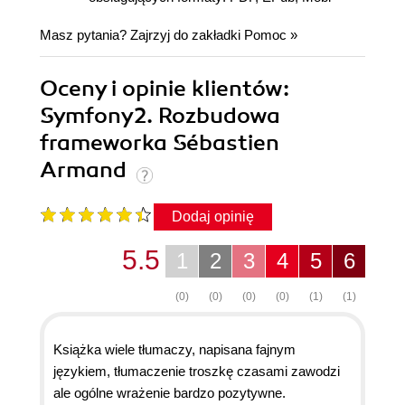
Masz pytania? Zajrzyj do zakładki
Pomoc
»
Oceny i opinie klientów:
Symfony2. Rozbudowa
frameworka Sébastien
Armand
Dodaj opinię
5.5
1
2
3
4
5
6
(0)
(0)
(0)
(0)
(1)
(1)
Książka wiele tłumaczy, napisana fajnym
językiem, tłumaczenie troszkę czasami zawodzi
ale ogólne wrażenie bardzo pozytywne.