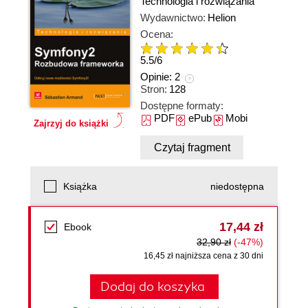
Technologia i rozwiązania
Wydawnictwo:
Helion
Ocena:
5.5
/
6
Opinie:
2
Stron:
128
Dostępne formaty:
PDF
ePub
Mobi
Zajrzyj do książki
Czytaj fragment
Książka
niedostępna
17,44 zł
Ebook
32,90 zł
(-47%)
16,45 zł najniższa cena z 30 dni
Dodaj do koszyka