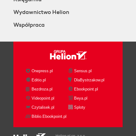
Wydawnictwo Helion
Współpraca
Onepress.pl
Sensus.pl
Editio.pl
DlaBystrzakow.pl
Bezdroza.pl
Ebookpoint.pl
Videopoint.pl
Beya.pl
Czytalisek.pl
Sploty
Biblio.Ebookpoint.pl
Helion.pl sp. z o.o.