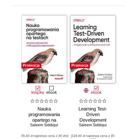
Promocja
Promocja
książka
ebook
ebook
Nauka
Learning Test-
programowania
Driven
opartego na
Development
testach. Jak pisać
Saleem Siddiqui
Saleem Siddiqui
przejrzysty kod w
(35,40 zł najniższa cena z 30 dni)
kilku językach
(119,40 zł najniższa cena z 30