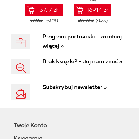
dni)
programowania
37.17 zł
169.14 zł
59.00zł
(-37%)
199.00 zł
(-15%)
Program partnerski - zarabiaj
więcej »
Brak książki? - daj nam znać »
Subskrybuj newsletter »
Twoje Konto
Księgarnia