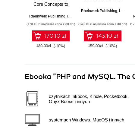
Core Concepts to
Building Real-World
Rheinwerk Publishing
,
Inc
,
Marku
iOS Apps
Rheinwerk Publishing
,
Inc
,
Kerem Koseoglu
R
(170,10 zł najniższa cena z 30 dni)
(143,10 zł najniższa cena z 30 dni)
(17
170.10 zł
143.10 zł
189.00zł
(-10%)
159.00zł
(-10%)
Ebooka
"PHP and MySQL. The 
czytnikach Inkbook, Kindle, Pocketbook,
Onyx Booxs i innych
systemach Windows, MacOS i innych