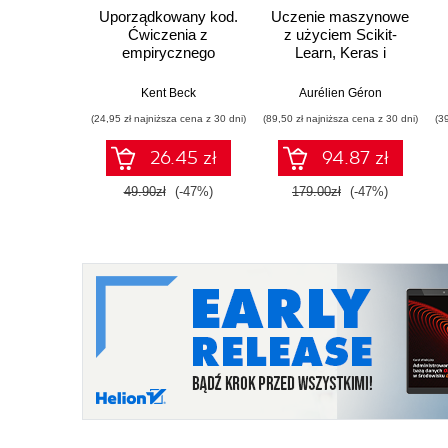
Uporządkowany kod.
Uczenie maszynowe
Ćwiczenia z
z użyciem Scikit-
empirycznego
Learn, Keras i
projektowania
TensorFlow. Wydanie
oprogramowania
III
Kent Beck
Aurélien Géron
(24,95 zł najniższa cena z 30 dni)
(89,50 zł najniższa cena z 30 dni)
(3
26.45 zł
94.87 zł
49.90zł
(-47%)
179.00zł
(-47%)