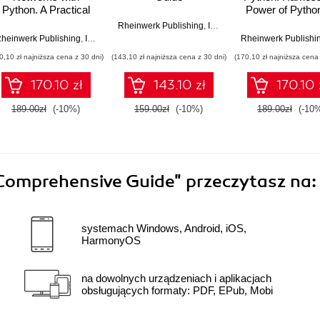
Python. A Practical
Power of Python
Guide to Neural
Building Genera
s Vollmert
Rheinwerk Publishing
,
Inc
,
Kerem Koseoglu
Networks, Deep
AI Models
heinwerk Publishing
,
Inc
,
Dr. Joachim Steinwendner
,
Dr. Roland Schwaiger
Rheinwerk Publishi
Learning, and
0,10 zł najniższa cena z 30 dni)
(143,10 zł najniższa cena z 30 dni)
(170,10 zł najniższa cena 
TensorFlow
170.10 zł
143.10 zł
170.10 
189.00zł
(-10%)
159.00zł
(-10%)
189.00zł
(-10
Comprehensive Guide"
przeczytasz na:
systemach Windows, Android, iOS,
HarmonyOS
na dowolnych urządzeniach i aplikacjach
obsługujących formaty: PDF, EPub, Mobi