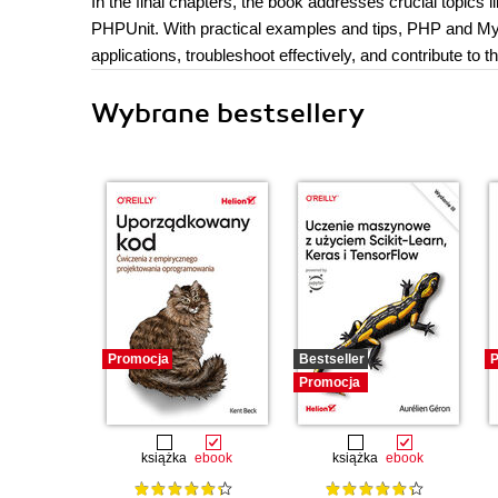
In the final chapters, the book addresses crucial topics li
PHPUnit. With practical examples and tips, PHP and MyS
applications, troubleshoot effectively, and contribute t
Wybrane bestsellery
Promocja
Bestseller
P
Promocja
książka
ebook
książka
ebook