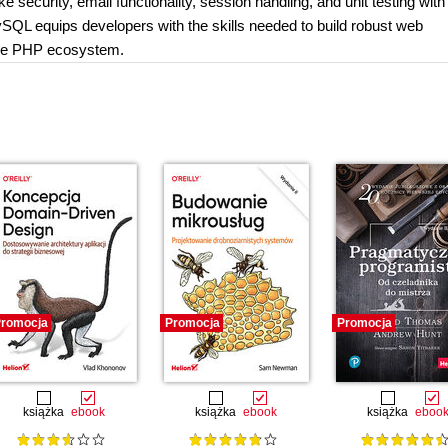
ke security, email functionality, session handling, and unit testing with
QL equips developers with the skills needed to build robust web
o the PHP ecosystem.
romocja
Promocja
Promocja
książka
ebook
książka
ebook
książka
eboo