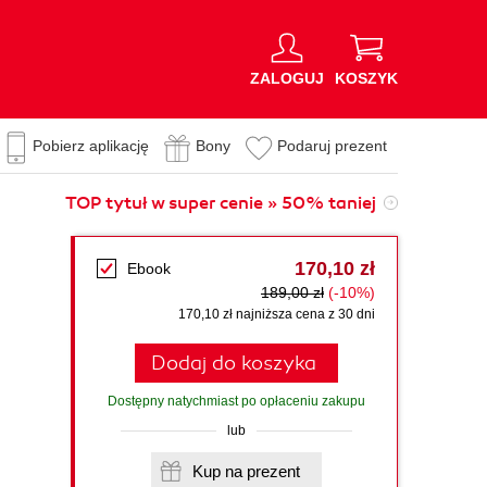
ZALOGUJ
KOSZYK
Pobierz aplikację
Bony
Podaruj prezent
TOP tytuł w super cenie » 50% taniej
170,10 zł
Ebook
189,00 zł
(-10%)
170,10 zł najniższa cena z 30 dni
Dodaj do koszyka
Dostępny natychmiast po opłaceniu zakupu
lub
Kup na prezent