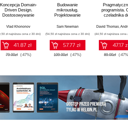
Koncepcja Domain-
Budowanie
Pragmatyczn
Driven Design.
mikrousług.
programista. 
Dostosowywanie
Projektowanie
czeladnika d
architektury aplikacji
drobnoziarnistych
mistrza. Wydani
do strategii
systemów. Wydanie
Vlad Khononov
Sam Newman
David Thomas
,
Andrew
biznesowej
II
9,50 zł najniższa cena z 30 dni)
(54,50 zł najniższa cena z 30 dni)
(44,50 zł najniższa cena 
41.87 zł
57.77 zł
47.17 z
79.00zł
(-47%)
109.00zł
(-47%)
89.00zł
(-47%