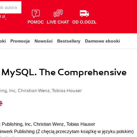
 zł
POMOC
LIVE CHAT
OD O,OOZŁ
oki
Promocje
Nowości
Bestsellery
Darmowe ebooki
 MySQL. The Comprehensive
ing, Inc, Christian Wenz, Tobias Hauser
 Publishing
,
Inc
,
Christian Wenz
,
Tobias Hauser
inwerk Publishing
(Z chęcią przeczytam książkę w języku polskim)