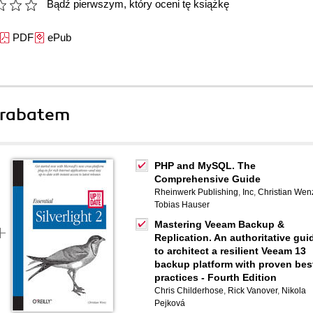
Bądź pierwszym, który oceni tę książkę
PDF
ePub
 rabatem
PHP and MySQL. The
Comprehensive Guide
Rheinwerk Publishing
,
Inc
,
Christian Wen
Tobias Hauser
Mastering Veeam Backup &
Replication. An authoritative gui
to architect a resilient Veeam 13
backup platform with proven bes
practices - Fourth Edition
Chris Childerhose
,
Rick Vanover
,
Nikola
Pejková