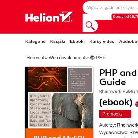
Kursy od 16,70
Kategorie
Książki
Ebooki
Kursy video
Audiobo
Helion.pl
»
Web development
»
📚 PHP
PHP and
Guide
Rheinwerk Publish
(ebook)
Promocja
Autorzy:
Rheinwerk
Wydawnictwo:
Rhe