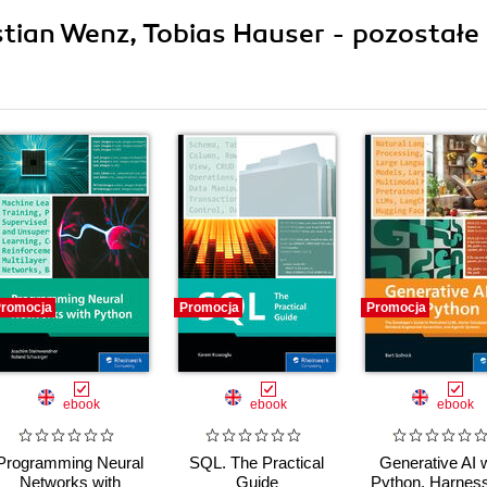
istian Wenz, Tobias Hauser - pozostałe
romocja
Promocja
Promocja
ebook
ebook
ebook
Programming Neural
SQL. The Practical
Generative AI w
Networks with
Guide
Python. Harness