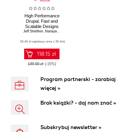
ebook
High Performance
Drupal. Fast and
Scalable Designs
Jeff Sheltren
,
Narayan Newton
,
Nathaniel Catchpole
(83,40 zł najniższa cena z 30 dni)
118.15 zł
139.00 zł
(-15%)
Program partnerski - zarabiaj
więcej »
Brak książki? - daj nam znać »
Subskrybuj newsletter »