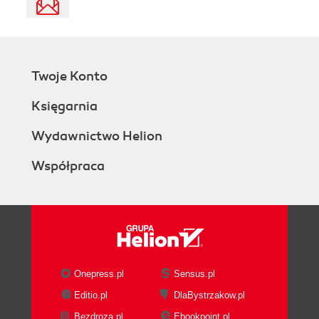
Twoje Konto
Księgarnia
Wydawnictwo Helion
Współpraca
Onepress.pl
Sensus.pl
Editio.pl
DlaBystrzakow.pl
Bezdroza.pl
Ebookpoint.pl