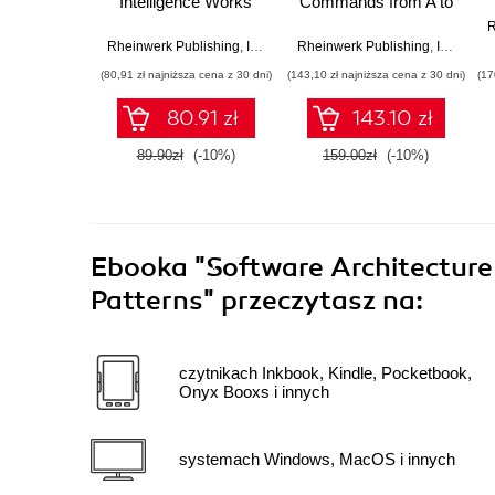
Intelligence Works
Commands from A to
and What It Means
Z
R
for Us
Rheinwerk Publishing
,
Inc
,
Inga Strümke
Rheinwerk Publishing
,
Inc
,
Micha
(80,91 zł najniższa cena z 30 dni)
(143,10 zł najniższa cena z 30 dni)
(17
80.91 zł
143.10 zł
89.90zł
(-10%)
159.00zł
(-10%)
Ebooka
"Software Architecture 
Patterns"
przeczytasz na:
czytnikach Inkbook, Kindle, Pocketbook,
Onyx Booxs i innych
systemach Windows, MacOS i innych