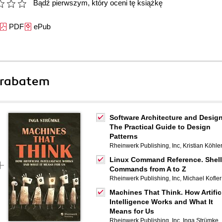
Bądź pierwszym, który oceni tę książkę
PDF
ePub
 rabatem
Software Architecture and Design
The Practical Guide to Design
Patterns
Rheinwerk Publishing
,
Inc
,
Kristian Köhle
Linux Command Reference. Shell
Commands from A to Z
Rheinwerk Publishing
,
Inc
,
Michael Kofler
Machines That Think. How Artific
Intelligence Works and What It
Means for Us
Rheinwerk Publishing
,
Inc
,
Inga Strümke