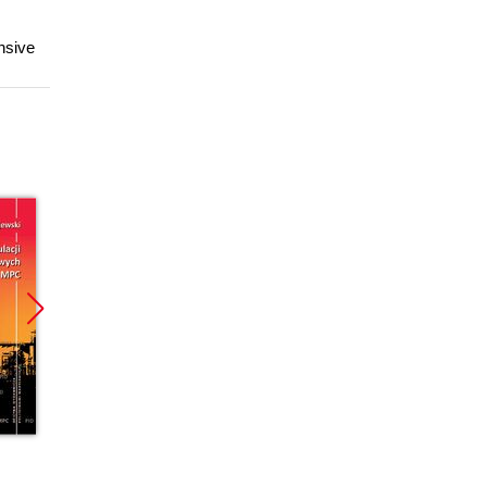
nsive
Promocja
Promocja
ebook
ebook