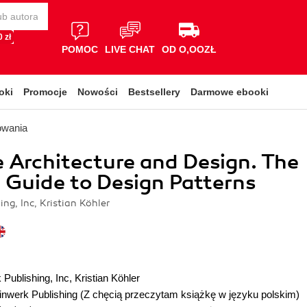
 zł
POMOC
LIVE CHAT
OD O,OOZŁ
oki
Promocje
Nowości
Bestsellery
Darmowe ebooki
owania
 Architecture and Design. The
l Guide to Design Patterns
ng, Inc, Kristian Köhler
 Publishing
,
Inc
,
Kristian Köhler
inwerk Publishing
(Z chęcią przeczytam książkę w języku polskim)