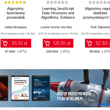
Algorytmy.
Learning JavaScript
Algorytmy regul
Ilustrowany
Data Structures and
obiektów
przewodnik
Algorithms. Enhance
przemysłowych 
your problem-solving
MPC
skills in JavaScript
Aditya Bhargava
Loiane Groner
,
Aris Markogiannakis
,
Daniel Ostrovs
Piotr Tatjewski
and TypeScript -
3,50 zł najniższa cena z 30 dni)
(125,10 zł najniższa cena z 30 dni)
(32,30 zł najniższa cena 
Fourth Edition
35.51 zł
125.10 zł
32.30 
67.00zł
(-47%)
139.00zł
(-10%)
38.00zł
(-15%