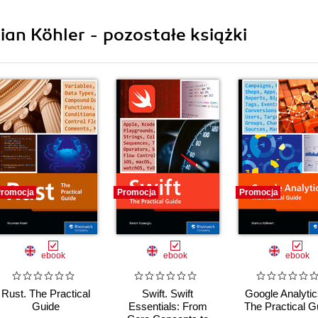
tian Köhler - pozostałe książki
romocja
Promocja
Promocja
ebook
ebook
ebook
Rust. The Practical
Swift. Swift
Google Analytic
Guide
Essentials: From
The Practical G