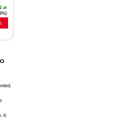
2 zł
16%)
a
to
ented,
e
 It