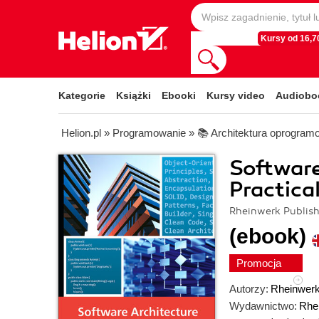
Kursy od 16,70
Kategorie
Książki
Ebooki
Kursy video
Audiobo
Helion.pl
»
Programowanie
»
📚 Architektura oprogram
Software
Practica
Rheinwerk Publishi
(ebook)
Promocja
Autorzy:
Rheinwerk
Wydawnictwo:
Rhe