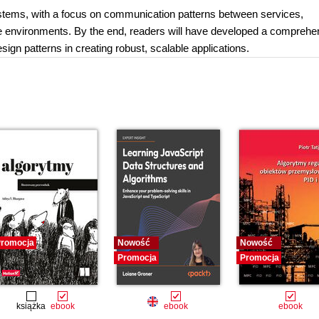
systems, with a focus on communication patterns between services,
ce environments. By the end, readers will have developed a comprehe
sign patterns in creating robust, scalable applications.
romocja
Nowość
Nowość
Promocja
Promocja
książka
ebook
ebook
ebook