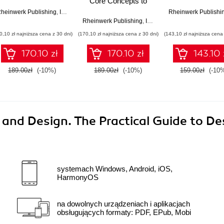
Core Concepts to
Building Real-World
heinwerk Publishing
,
Inc
,
Nouman Azam
Rheinwerk Publishi
iOS Apps
el Kofler
Rheinwerk Publishing
,
Inc
,
Kerem Koseoglu
0,10 zł najniższa cena z 30 dni)
(170,10 zł najniższa cena z 30 dni)
(143,10 zł najniższa cena 
170.10 zł
170.10 zł
143.10 
189.00zł
(-10%)
189.00zł
(-10%)
159.00zł
(-10
and Design. The Practical Guide to De
systemach Windows, Android, iOS,
HarmonyOS
na dowolnych urządzeniach i aplikacjach
obsługujących formaty: PDF, EPub, Mobi