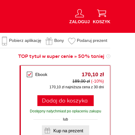
ZALOGUJ
KOSZYK
Pobierz aplikację
Bony
Podaruj prezent
TOP tytuł w super cenie » 50% taniej
170,10 zł
Ebook
189,00 zł
(-10%)
170,10 zł najniższa cena z 30 dni
Dodaj do koszyka
Dostępny natychmiast po opłaceniu zakupu
lub
Kup na prezent