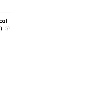
cal
0)