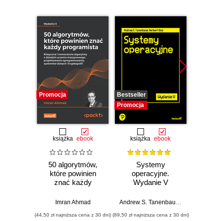
Promocja
Bestseller
Promocj
Promocja
książka
ebook
książka
ebook
ksią
50 algorytmów,
Systemy
Inf
które powinien
operacyjne.
śled
znać każdy
Wydanie V
programista.
Prz
Klasyczne i
anali
Imran Ahmad
Andrew S. Tanenbaum
,
Herbert Bos
Shiva V
nowoczesne
pami
(44,50 zł najniższa cena z 30 dni)
(89,50 zł najniższa cena z 30 dni)
(49,50 zł naj
algorytmy z
sie