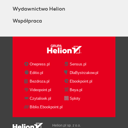
Wydawnictwo Helion
Współpraca
Onepress.pl
Sensus.pl
Editio.pl
DlaBystrzakow.pl
Bezdroza.pl
Ebookpoint.pl
Videopoint.pl
Beya.pl
Czytalisek.pl
Sploty
Biblio.Ebookpoint.pl
Helion.pl sp. z o.o.