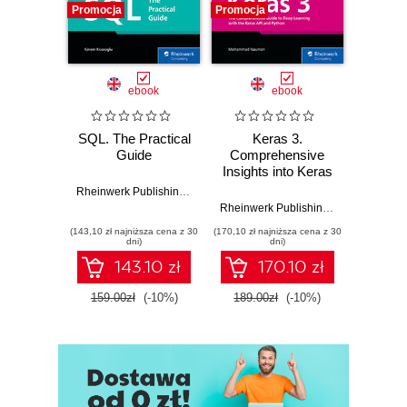
Promocja
Promocja
Promocj
ebook
ebook
SQL. The Practical
Keras 3.
Ansib
Guide
Comprehensive
Autom
Insights into Keras
Ansi
for Deep Learning
Inst
Rheinwerk Publishing
,
Inc
,
Kerem Koseoglu
and AI Solutions
Ad
Rheinwerk Publishing
,
Inc
,
Mohamma
Pl
(143,10 zł najniższa cena z 30
(170,10 zł najniższa cena z 30
(170,10 zł 
Tec
dni)
dni)
143.10 zł
170.10 zł
159.00zł
(-10%)
189.00zł
(-10%)
189.0