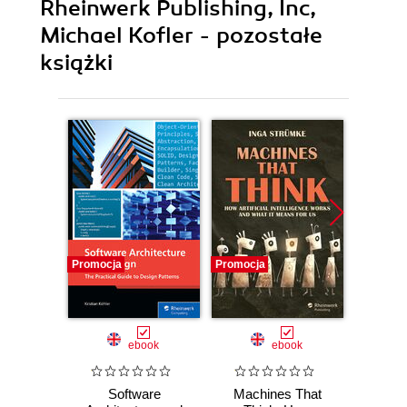
Rheinwerk Publishing, Inc,
Michael Kofler - pozostałe
książki
Promocja
Promocja
Promocj
ebook
ebook
Software
Machines That
Rust. T