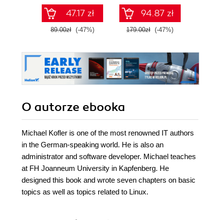
dziedzin uczenia
zawart
47.17 zł
94.87 zł
maszynowego,
za
projektowania
narzę
89.00zł
(-47%)
179.00zł
(-47%)
99.0
oprogramowania,
Kali L
systemów danych i
Wyd
kryptografii.
Wydanie II
O autorze
ebooka
Michael Kofler is one of the most renowned IT authors
in the German-speaking world. He is also an
administrator and software developer. Michael teaches
at FH Joanneum University in Kapfenberg. He
designed this book and wrote seven chapters on basic
topics as well as topics related to Linux.