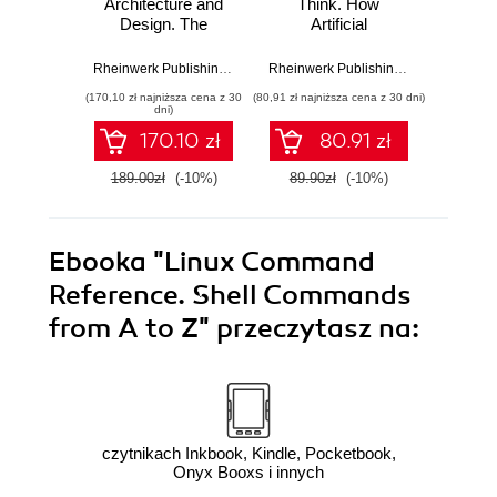
Architecture and
Think. How
Design. The
Artificial
Practical Guide to
Intelligence Works
Design Patterns
and What It Means
Rheinwerk Publishing
,
Inc
,
Kristian Köhler
Rheinwerk Publishing
,
Inc
,
Inga Strü
for Us
(170,10 zł najniższa cena z 30
(80,91 zł najniższa cena z 30 dni)
(170,10 zł 
dni)
170.10 zł
80.91 zł
189.00zł
(-10%)
89.90zł
(-10%)
189.0
Ebooka
"Linux Command
Reference. Shell Commands
from A to Z"
przeczytasz na:
czytnikach Inkbook, Kindle, Pocketbook,
Onyx Booxs i innych