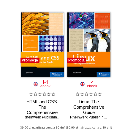
Promocja
Promocja
ebook
ebook
HTML and CSS.
Linux. The
The
Comprehensive
Comprehensive
Guide
Guide
Rheinwerk Publishing
,
Inc
,
Jürgen Wolf
Rheinwerk Publishing
,
Inc
,
Michael Kof
(39,90 zł najniższa cena z 30 dni)
(39,90 zł najniższa cena z 30 dni)