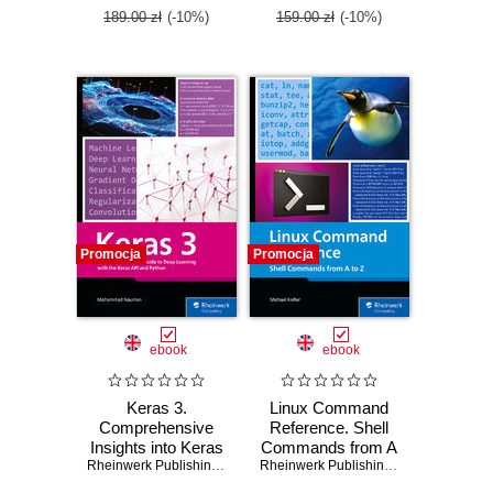
189.00 zł
(-10%)
159.00 zł
(-10%)
Promocja
Promocja
ebook
ebook
Keras 3.
Linux Command
Comprehensive
Reference. Shell
Insights into Keras
Commands from A
for Deep Learning
Rheinwerk Publishing
,
Inc
,
Mohammad Nauman
to Z
Rheinwerk Publishing
,
Inc
,
Michael Kof
and AI Solutions