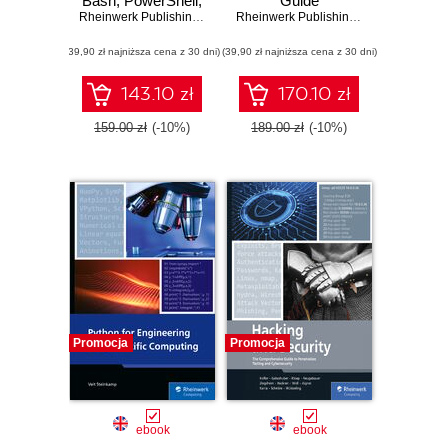
Bash, PowerShell,
Guide
and Python
Rheinwerk Publishing
,
Inc
,
Michael Kofler
Rheinwerk Publishing
,
Inc
,
Johannes E
(39,90 zł najniższa cena z 30 dni)
(39,90 zł najniższa cena z 30 dni)
143.10 zł
170.10 zł
159.00 zł
(-10%)
189.00 zł
(-10%)
Promocja
Promocja
ebook
ebook