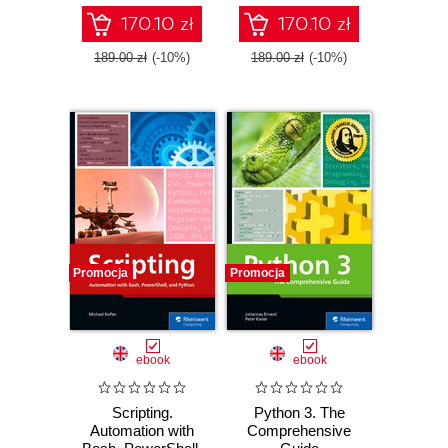
170.10 zł
170.10 zł
189.00 zł
(-10%)
189.00 zł
(-10%)
Promocja
Promocja
ebook
ebook
Scripting.
Python 3. The
Automation with
Comprehensive