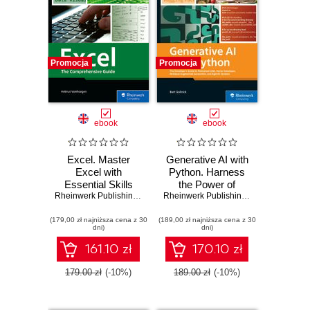
Promocja
Promocja
ebook
ebook
Excel. Master
Generative AI with
Excel with
Python. Harness
Essential Skills
the Power of
and Advanced
Rheinwerk Publishing
,
Inc
,
Helmut Vonhoegen
Python for Building
Rheinwerk Publishing
,
Inc
,
Bert Gollnic
Techniques for
Generative AI
(179,00 zł najniższa cena z 30
Data Management
(189,00 zł najniższa cena z 30
Models
dni)
dni)
and Analysis
161.10 zł
170.10 zł
179.00 zł
(-10%)
189.00 zł
(-10%)