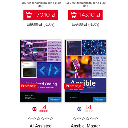
(189,00 zł najniższa cena z 30
(159,00 zł najniższa cena z 30
dni)
dni)
170.10 zł
143.10 zł
189.00 zł
(-10%)
159.00 zł
(-10%)
Promocja
Promocja
ebook
ebook
AI-Assisted
Ansible. Master