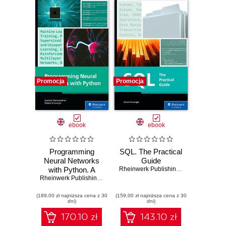
Promocja
Promocja
ebook
ebook
Programming
SQL. The Practical
Neural Networks
Guide
with Python. A
Rheinwerk Publishing
,
Inc
,
Kerem Kos
Practical Guide to
Rheinwerk Publishing
,
Inc
,
Dr. Joachim Steinwendner
,
Dr. Roland S
Neural Networks,
(189,00 zł najniższa cena z 30
Deep Learning,
(159,00 zł najniższa cena z 30
dni)
dni)
and TensorFlow
170.10 zł
143.10 zł