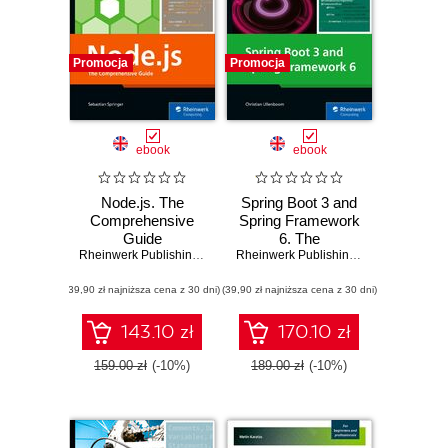
Promocja
Promocja
ebook
ebook
Node.js. The
Spring Boot 3 and
Comprehensive
Spring Framework
Guide
6. The
Rheinwerk Publishing
,
Inc
,
Sebastian Springer
Comprehensive
Rheinwerk Publishing
,
Inc
,
Christian 
Guide to Modern
(39,90 zł najniższa cena z 30 dni)
(39,90 zł najniższa cena z 30 dni)
Java Development
143.10 zł
170.10 zł
159.00 zł
(-10%)
189.00 zł
(-10%)