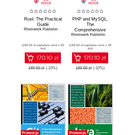
ebook
ebook
Rust. The Practical
PHP and MySQL.
Guide
The
Rheinwerk Publishing
,
Inc
,
Nouman Azam
Comprehensive
Guide
Rheinwerk Publishing
,
Inc
,
Christian 
(189,00 zł najniższa cena z 30
(189,00 zł najniższa cena z 30
dni)
dni)
170.10 zł
170.10 zł
189.00 zł
(-10%)
189.00 zł
(-10%)
Promocja
Promocja