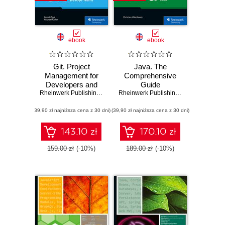
ebook
ebook
Git. Project
Java. The
Management for
Comprehensive
Developers and
Guide
DevOps Teams
Rheinwerk Publishing
,
Inc
,
Bernd Öggl
,
Michael Kofler
Rheinwerk Publishing
,
Inc
,
Christian 
(39,90 zł najniższa cena z 30 dni)
(39,90 zł najniższa cena z 30 dni)
143.10 zł
170.10 zł
159.00 zł
(-10%)
189.00 zł
(-10%)