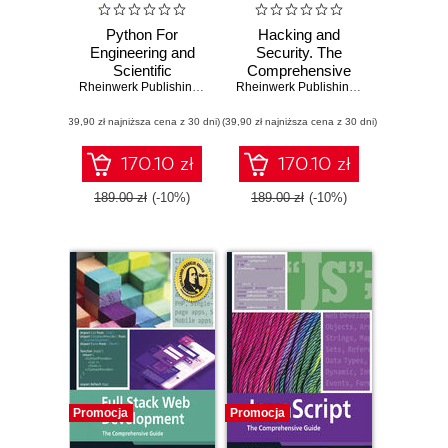
Python For
Hacking and
Engineering and
Security. The
Scientific
Comprehensive
Computing.
Rheinwerk Publishing
,
Inc
,
Veit Steinkamp
Guide to
Rheinwerk Publishing
,
Inc
,
Michael Kof
Practical
Penetration Testing
(39,90 zł najniższa cena z 30 dni)
Applications with
(39,90 zł najniższa cena z 30 dni)
and Cybersecurity
NumPy, SciPy,
Matplotlib, and
170.10 zł
170.10 zł
More
189.00 zł
(-10%)
189.00 zł
(-10%)
Promocja
Promocja