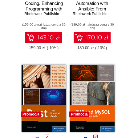
Coding. Enhancing
Automation with
Programming with
Ansible: From
AI Tools and
Rheinwerk Publishing
,
Inc
,
Michael Kofler
Installation to
,
Bernd Öggl
Rheinwerk Publishing
,
Inc
,
Sebastian Sp
,
Axel Miese
Techniques
Advanced
(159,00 zł najniższa cena z 30
(189,00 zł najniższa cena z 30
Playbook
dni)
dni)
Techniques
143.10 zł
170.10 zł
159.00 zł
(-10%)
189.00 zł
(-10%)
Promocja
Promocja