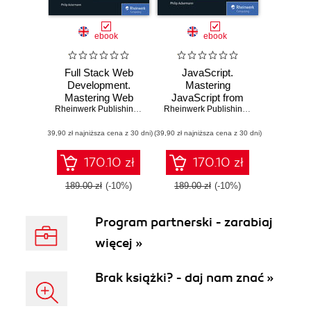
ebook
ebook
Full Stack Web
JavaScript.
Development.
Mastering
Mastering Web
JavaScript from
Development from
Rheinwerk Publishing
,
Inc
,
Philip Ackermann
Basics to
Rheinwerk Publishing
,
Inc
,
Philip Ack
Client to Server-
Advanced Topics
(39,90 zł najniższa cena z 30 dni)
Side Technologies
(39,90 zł najniższa cena z 30 dni)
170.10 zł
170.10 zł
189.00 zł
(-10%)
189.00 zł
(-10%)
Program partnerski - zarabiaj
więcej »
Brak książki? - daj nam znać »