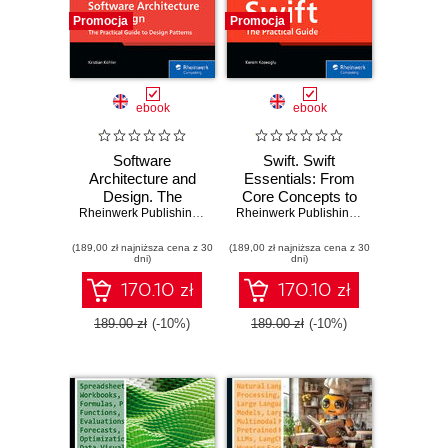
Promocja
Promocja
ebook
ebook
Software
Swift. Swift
Architecture and
Essentials: From
Design. The
Core Concepts to
Practical Guide to
Rheinwerk Publishing
,
Inc
,
Kristian Köhler
Building Real-
Rheinwerk Publishing
,
Inc
,
Kerem Kos
Design Patterns
World iOS Apps
(189,00 zł najniższa cena z 30
(189,00 zł najniższa cena z 30
dni)
dni)
170.10 zł
170.10 zł
189.00 zł
(-10%)
189.00 zł
(-10%)