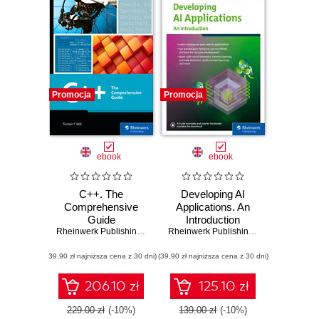
Promocja
Promocja
ebook
ebook
C++. The
Developing AI
Comprehensive
Applications. An
Guide
Introduction
Rheinwerk Publishing
,
Inc
,
Torsten T. Will
Rheinwerk Publishing
,
Inc
,
Metin Karat
(39,90 zł najniższa cena z 30 dni)
(39,90 zł najniższa cena z 30 dni)
206.10 zł
125.10 zł
229.00 zł
(-10%)
139.00 zł
(-10%)