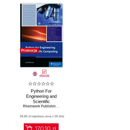
Promocja
ebook
Python For
Engineering and
Scientific
Computing.
Rheinwerk Publishing
,
Inc
,
Veit Steinkamp
Practical
(39,90 zł najniższa cena z 30 dni)
Applications with
NumPy, SciPy,
Matplotlib, and
170.10 zł