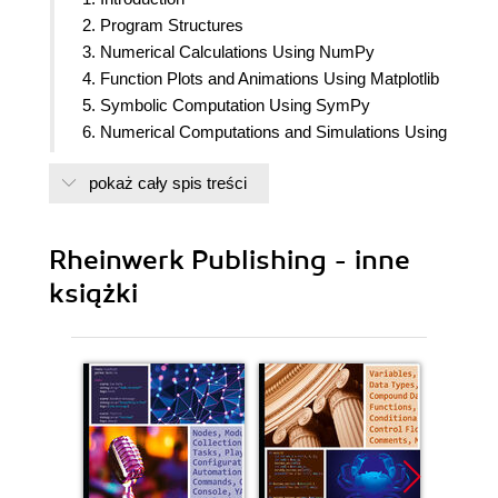
2. Program Structures
3. Numerical Calculations Using NumPy
4. Function Plots and Animations Using Matplotlib
5. Symbolic Computation Using SymPy
6. Numerical Computations and Simulations Using
SciPy
pokaż cały spis treści
7. 3D Graphics and Animations Using VPython
8. Computing with Complex Numbers
9. Statistical Computations
Rheinwerk Publishing - inne
10. Boolean Algebra
książki
11. Interactive Programming Using Tkinter