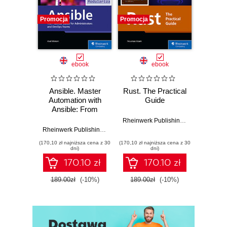
Promocja
Promocja
Promocj
ebook
ebook
Ansible. Master
Rust. The Practical
AI-
Automation with
Guide
Coding
Ansible: From
Progra
Installation to
AI 
Rheinwerk Publishing
,
Inc
,
Nouman A
Advanced
Tec
Rheinwerk Publishing
,
Inc
,
Axel Miesen
Playbook
(170,10 zł najniższa cena z 30
(170,10 zł najniższa cena z 30
(143,10 zł 
Techniques
dni)
dni)
170.10 zł
170.10 zł
189.00zł
(-10%)
189.00zł
(-10%)
159.0