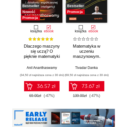
Bestseller
Bestseller
Promocj
Nowość
Promocja
Promocja
książka
ebook
książka
ebook
ksią
Dlaczego maszyny
Matematyka w
Graf
się uczą? O
uczeniu
neurono
pięknie matematyki
maszynowym.
p
i działaniu
Opanuj algebrę
współczesnej
liniową, rachunek
Anil Ananthaswamy
Tivadar Danka
Fil
sztucznej
różniczkowy i
(34,50 zł najniższa cena z 30 dni)
(69,50 zł najniższa cena z 30 dni)
(39,50 zł naj
inteligencji
całkowy oraz
rachunek
36.57 zł
73.67 zł
prawdopodobieństwa
69.00zł
(-47%)
139.00zł
(-47%)
79.0