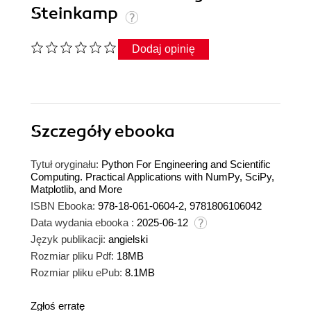
Steinkamp
Dodaj opinię
Szczegóły
ebooka
Tytuł oryginału:
Python For Engineering and Scientific
Computing. Practical Applications with NumPy, SciPy,
Matplotlib, and More
ISBN Ebooka:
978-18-061-0604-2, 9781806106042
Data wydania ebooka :
2025-06-12
Język publikacji:
angielski
Rozmiar pliku Pdf:
18MB
Rozmiar pliku ePub:
8.1MB
Zgłoś erratę