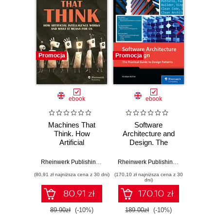
Promocja
Promocja
Promocj
ebook
ebook
Machines That
Software
Swi
Think. How
Architecture and
Essen
Artificial
Design. The
Core 
Intelligence Works
Practical Guide to
Buil
and What It Means
Design Patterns
World
Rheinwerk Publishing
,
Inc
,
Inga Strümke
Rheinwerk Publishing
,
Inc
,
Kristian K
for Us
(80,91 zł najniższa cena z 30 dni)
(170,10 zł najniższa cena z 30
(170,10 zł 
dni)
80.91 zł
170.10 zł
89.90zł
(-10%)
189.00zł
(-10%)
189.0