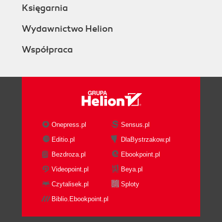
Księgarnia
Wydawnictwo Helion
Współpraca
Onepress.pl
Sensus.pl
Editio.pl
DlaBystrzakow.pl
Bezdroza.pl
Ebookpoint.pl
Videopoint.pl
Beya.pl
Czytalisek.pl
Sploty
Biblio.Ebookpoint.pl